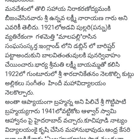
మనదేశంలో తొలి సహాయ నిరాకరణోద్యమంకి
బీజంవేసినవారు శ్రీ ఉన్నవ లక్ష్మీ నారాయణ గారు అని
ఎవరికీ తెలీదు. 1921లోఅడవి పుల్లరి(పన్ను)కి
వ్యతిరేకంగా గళమెత్తి "మాలపల్లి"రాసిన
సంఘసంస్కర్త.ఇంగ్లాండ్ లోని డబ్లిన్ లో బారిష్టర్
పట్టాఅందుకుని బాలవితంతువులకి పునర్వివాహం
చేయించారు.భార్య శ్రీమతి లక్ష్మీ బాయమ్మతో కలిసి
1922లో గుంటూరులో శ్రీ శారదానికేతనం నెలకొల్పి కుట్లు
అల్లికలు సంగీతం హిందీ మహావిద్యాలయం
నెలకొల్పారు.
అంతా ఆప్యాయంగా బ్రహ్మన్న అని పిలిచే శ్రీ గొట్టిపాటి
బ్రహ్మయ్యగారు 1941లోవట్టికోట ఆళ్వార్ స్వామి
ఆహ్వానం పై హైదరాబాద్ వచ్చారు.కూచిపూడి నాట్యం
విద్యాలయంకై కృషి చేసిన మహానుభావుడు.ఆంధ్ర కేసరి