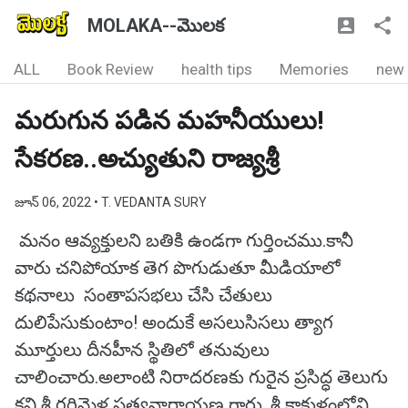
MOLAKA--మొలక
ALL
Book Review
health tips
Memories
new
మరుగున పడిన మహనీయులు!
సేకరణ..అచ్యుతుని రాజ్యశ్రీ
జూన్ 06, 2022
• T. VEDANTA SURY
మనం ఆవ్యక్తులని బతికి ఉండగా గుర్తించము.కానీ
వారు చనిపోయాక తెగ పొగుడుతూ మీడియాలో
కథనాలు సంతాపసభలు చేసి చేతులు
దులిపేసుకుంటాం! అందుకే అసలుసిసలు త్యాగ
మూర్తులు దీనహీన స్థితిలో తనువులు
చాలించారు.అలాంటి నిరాదరణకు గురైన ప్రసిద్ధ తెలుగు
కవి శ్రీ గరిమెళ్ల సత్యనారాయణ గారు. శ్రీ కాకుళంలోని