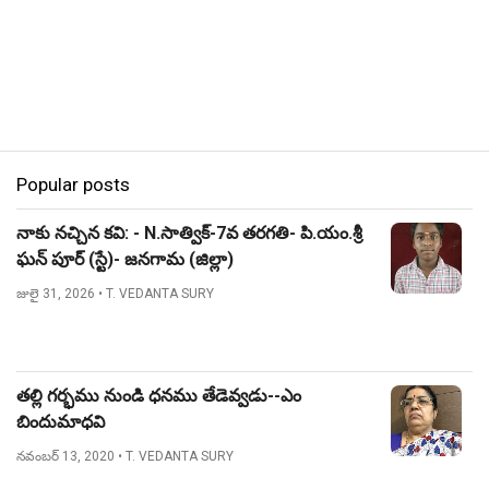
Popular posts
నాకు నచ్చిన కవి: - N.సాత్విక్-7వ తరగతి- పి.యం.శ్రీ
ఘన్ పూర్ (స్టే)- జనగామ (జిల్లా)
జులై 31, 2026
• T. VEDANTA SURY
తల్లి గర్భము నుండి ధనము తేడెవ్వడు--ఎం
బిందుమాధవి
నవంబర్ 13, 2020
• T. VEDANTA SURY