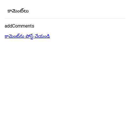
కామెంట్‌లు
addComments
కామెంట్‌ను పోస్ట్ చేయండి