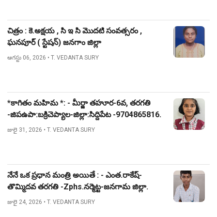
చిత్రం : కె.అక్షయ , సి ఇ సి మొదటి సంవత్సరం ,
ఘనపూర్ ( స్టేషన్) జనగాం జిల్లా
ఆగస్టు 06, 2026
• T. VEDANTA SURY
*కాగితం మహిమ *: - మీర్జా తహూర-6వ, తరగతి
-జిపఉపా:బక్రిచెప్యాల-జిల్లా:సిద్దిపేట -9704865816.
జులై 31, 2026
• T. VEDANTA SURY
నేనే ఒక ప్రధాన మంత్రి అయితే : - ఎంత.రాకేష్-
తొమ్మిదవ తరగతి -Zphs.నర్మెట్ట-జనగామ జిల్లా.
జులై 24, 2026
• T. VEDANTA SURY