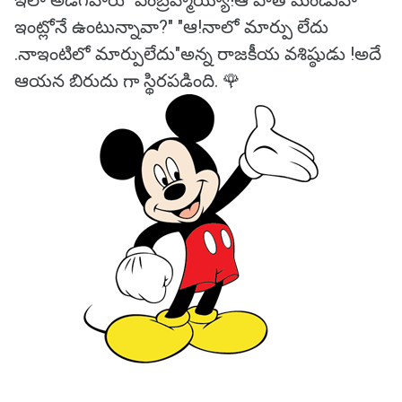
ఇలా అడిగేవారు "ఏంబ్రహ్మయ్యా!ఆ పాత మండువా
ఇంట్లోనే ఉంటున్నావా?" "ఆ!నాలో మార్పు లేదు
.నాఇంటిలో మార్పులేదు"అన్న రాజకీయ వశిష్ఠుడు !అదే
ఆయన బిరుదు గా స్థిరపడింది. 🌹