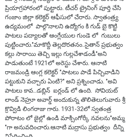
ప్రియాగ్రహారంలో పుట్టారు. టీచర్ ట్రైనింగ్ పూర్తి చేసి
గంజాం జిల్లా కలెక్టర్ ఆఫీసులో చేరారు. స్వాతంత్ర్య
ఉద్యమంలో పాల్గొనాలని ఉద్యోగం కి గుడ్ బై కొట్టి
పాటలు పద్యాలతో ఆంగ్లేయుల గుండె లో గుబులు
పుట్టించారు."మాకొద్దీ తెల్లదొరతనం..సైతాన్ ప్రభుత్వం
కల్లు సారాయి తెచ్చి ఇల్లు గుల్లచేశాడండీ"అని
పాడుతుంటే 1921లో అరెస్టు చేశారు. ఆనాటి
రాజమండ్రి ఆంగ్ల కలెక్టర్ "పాటలు పాడే పిచ్చివాడిని
పట్టుకుని వచ్చారు ఏంటి?" అని ప్రశ్నించాడు. "అవి
పాటలు కావ…డబ్లిన్ ఐర్లండ్ లో ఉంది. సోవియట్
లాండ్ నెహ్రూ అవార్డ్ అందుకున్న తొలితెలుగువారు శ్రీ
క్రొవ్విడి లింగరాజు గారు. 1931-32లో స్వతంత్ర
పోరాటం లో జైల్లో ఉండి మాక్సింగోర్కీ నవలను"అమ్మ
"గా అనువదించారు.ఆనాటి మద్రాసు ప్రభుత్వం దీన్ని
నిషేధించింది.