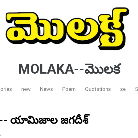
MOLAKA--మొలక
ories
new
News
Poem
Quotations
se
S
ి;-- యామిజాల జగదీశ్
Y