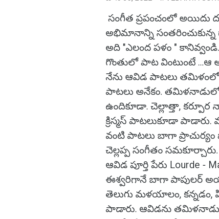
సంగీత ప్రపంచంలో అయిదు దశా
అభిమానాన్ని సంతరించుకున్న గ
అది "ఎలంద పళం " కానివ్వండి.
గొంతులో పాట వింటుంటే ...
నేను ఆవిడ పాటలు తమిళంలోనే
పాటలు అనేకం. తమిళనాడులో 
ఉందికూడా. చెల్లాత్తా, కర్పూ
క్రిస్మస్ పాటలుకూడా పాడార
వంటి పాటలు బాగా ప్రాచుర్యం ప
చెల్లప్ప సంగీతం సమకూర్చారు.
ఆవిడ పూర్తి పేరు Lourde - 
ఈశ్వరిగానే బాగా పాపులర్ అ
తెలుగు‌ మళయాలం, కన్నడం, హి
పాడారు. ఆవిడను తమిళనాడు ప