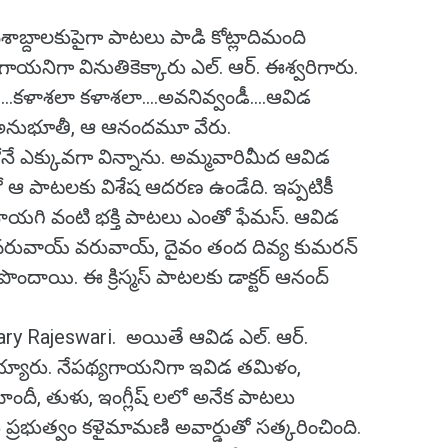
బ్దాలకుపైగా పాటలు పాడి కోట్లాదిమంది
ాయనిగా వినుతికెక్కారు ఎల్. ఆర్. ఈశ్వరిగారు.
...కళాశలా కళాశలా....అవనివ్వండీ....ఆవిడ
ఆ అనుభూతీ, ఆ ఆనందమూ వేరు.
 ఎక్కువగా విన్నాను. అమ్మవారిమీద ఆవిడ
ఆ పాటలకు విశేష ఆదరణ ఉండేది. ఇప్పటికీ
ర నాయగి వంటి భక్తి పాటలు ఎంతో ఫేమస్. ఆవిడ
ు. వరువాయ్ వరువాయ్, దైవం తంద దివ్య కుమరన్
ొందాయి. ఈ క్రిస్మస్ పాటలకు డాక్టర్ ఆనంద్
Mary Rajeswari. అయితే ఆవిడ ఎల్. ఆర్.
య్యారు. నేపథ్యగాయనిగా ఇవిడ తమిళం,
ందీ, తుళు, ఇంగ్లీష్ లలో అనేక పాటలు
్రభుత్వం కళైమామణి అవార్డుతో సత్కరించింది.