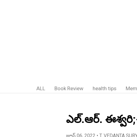
ALL
Book Review
health tips
Mem
ఎల్.ఆర్. ఈశ్వర
జూన్ 06, 2022
• T. VEDANTA SUR