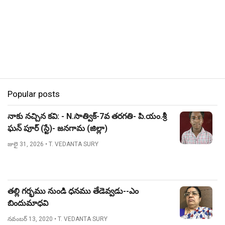
Popular posts
నాకు నచ్చిన కవి: - N.సాత్విక్-7వ తరగతి- పి.యం.శ్రీ
ఘన్ పూర్ (స్టే)- జనగామ (జిల్లా)
జులై 31, 2026
• T. VEDANTA SURY
తల్లి గర్భము నుండి ధనము తేడెవ్వడు--ఎం
బిందుమాధవి
నవంబర్ 13, 2020
• T. VEDANTA SURY