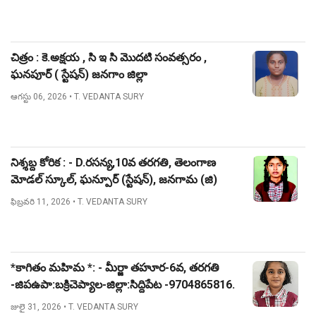
చిత్రం : కె.అక్షయ , సి ఇ సి మొదటి సంవత్సరం ,
ఘనపూర్ ( స్టేషన్) జనగాం జిల్లా
ఆగస్టు 06, 2026
• T. VEDANTA SURY
నిశ్శబ్ద కోరిక : - D.రసన్య,10వ తరగతి, తెలంగాణ
మోడల్ స్కూల్, ఘన్పూర్ (స్టేషన్), జనగామ (జి)
ఫిబ్రవరి 11, 2026
• T. VEDANTA SURY
*కాగితం మహిమ *: - మీర్జా తహూర-6వ, తరగతి
-జిపఉపా:బక్రిచెప్యాల-జిల్లా:సిద్దిపేట -9704865816.
జులై 31, 2026
• T. VEDANTA SURY