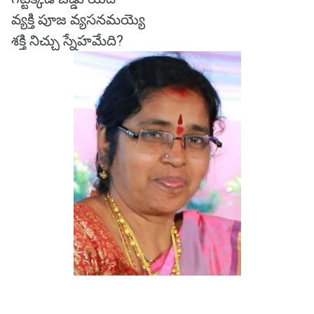
వ్యక్తి పూజ వ్యసనమయ్యె
శక్తి నిచ్చు స్నేహమేది?