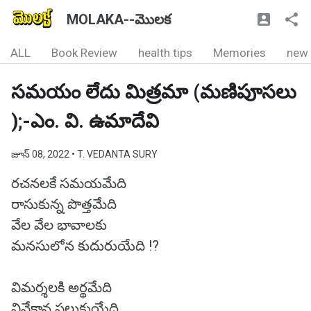
MOLAKA--మొలక
ALL
Book Review
health tips
Memories
new
సమయం లేదు మిత్రమా (మణిపూసలు
);-ఎం. వి. ఉమాదేవి
జూన్ 08, 2022
• T. VEDANTA SURY
రచనలకే సమయమేది
రాసుకున్న పొత్తమేది
వేల వేల భావాలకు
మనసులోన కుదురుయేది !?
విమర్శలకి అర్థమేది
వివేకాన పలుకుయేది