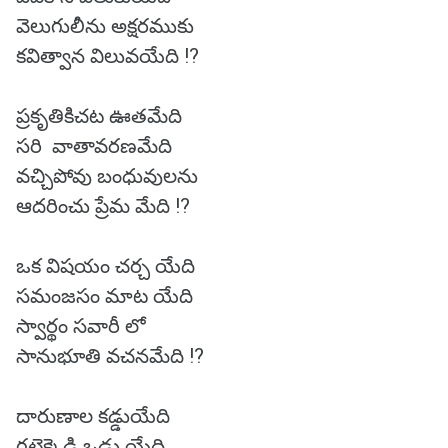
వెలుగులీను అక్షరముకు
కవిత్వాన విలువయేది !?
ప్రకృతికిచట ఊతమేది
సరి వాతావరణమేది
వచ్చిపోవు బంధువులను
ఆదరించు ప్రేమ మేది !?
ఒక విషయం చర్చ యేది
సమంజసం మాట యేది
స్వార్థం సవారీ లో
సానుభూతి వచనమేది !?
దారుణాల కడ్డుయేది
గట్టెక్కెడి ఒడ్డు యేది