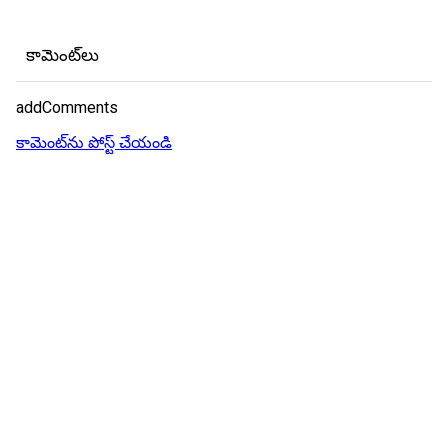
కామెంట్‌లు
addComments
కామెంట్‌ను పోస్ట్ చేయండి