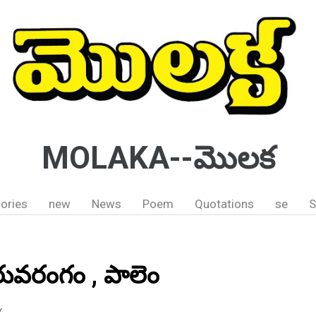
MOLAKA--మొలక
ories
new
News
Poem
Quotations
se
S
 తిరువరంగం , పాలెం
Y