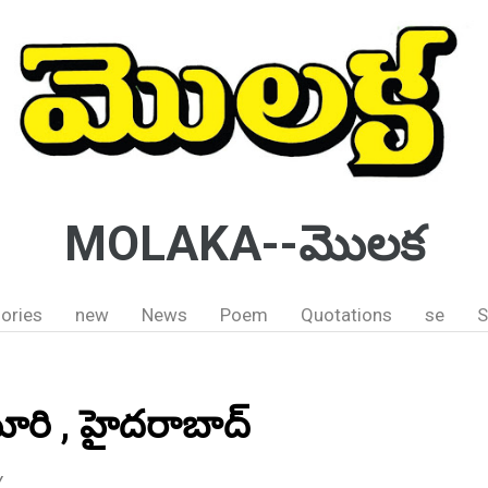
MOLAKA--మొలక
ories
new
News
Poem
Quotations
se
S
మారి , హైదరాబాద్
Y