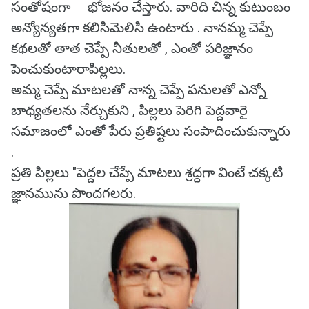
సంతోషంగా భోజనం చేస్తారు. వారిది చిన్న కుటుంబం
అన్యోన్యతగా కలిసిమెలిసి ఉంటారు . నానమ్మ చెప్పే
కథలతో తాత చెప్పే నీతులతో , ఎంతో పరిజ్ఞానం
పెంచుకుంటారాపిల్లలు.
అమ్మ చెప్పే మాటలతో నాన్న చెప్పే పనులతో ఎన్నో
బాధ్యతలను నేర్చుకుని , పిల్లలు పెరిగి పెద్దవారై
సమాజంలో ఎంతో పేరు ప్రతిష్టలు సంపాదించుకున్నారు
.
ప్రతి పిల్లలు "పెద్దల చేప్పే మాటలు శ్రద్ధగా వింటే చక్కటి
జ్ఞానమును పొందగలరు.