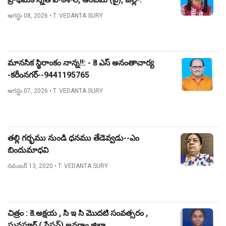
నిజామాబాద్.
ఆగస్టు 08, 2026
• T. VEDANTA SURY
మానసిక స్థిరాంకం నాన్న!!: - కె ఎస్ అనంతాచార్య
-కరీంనగర్--9441195765
ఆగస్టు 07, 2026
• T. VEDANTA SURY
తల్లి గర్భము నుండి ధనము తేడెవ్వడు--ఎం
బిందుమాధవి
నవంబర్ 13, 2020
• T. VEDANTA SURY
చిత్రం : కె.అక్షయ , సి ఇ సి మొదటి సంవత్సరం ,
ఘనపూర్ ( స్టేషన్) జనగాం జిల్లా