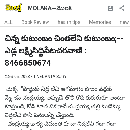
MOLAKA--మొలక
ALL
Book Review
health tips
Memories
new
చిన్న కుటుంబం చింతలేని కుటుంబం;--
ఎడ్ల లక్ష్మిసిద్దిపేటచరవాణి :
8466850674
ఏప్రిల్ 06, 2023
• T. VEDANTA SURY
చుక్క "పొద్దుకు నిద్ర లేచి ఆగమాగం పొలం వద్దకు
వెళ్లాడు చంద్రయ్య. అప్పుడే తొలి కోడి కుకురుకూ అంటూ
కూస్తుంది, కోడి కూత వినగానే చంద్రయ్య తల్లి మణెమ్మ
నిద్రలేచి పాసి పనులన్నీ చేస్తుంది.
చంద్రయ్య భార్య చేమంతి కూడా నిద్రలేచి గబా గబా