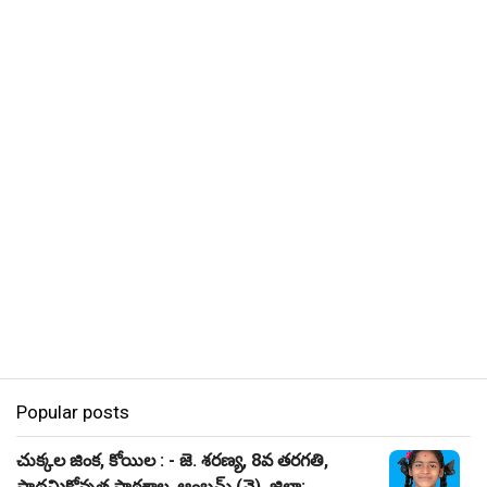
Popular posts
చుక్కల జింక, కోయిల : - జె. శరణ్య, 8వ తరగతి,
ప్రాథమికోన్నత పాఠశాల, ఆంబమ్ (వై), జిల్లా: