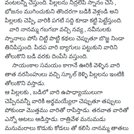
వంటలన్నీ చేస్తుంది. పిల్లలను నిద్రలేపి స్నానం చేసి ,
భోజనం ముగించుకుని తొందరగా బడికి వెళ్లండి అని
పిల్లలకు చెప్పి, వారికి పగటి సద్ది కూడా కట్టి పెట్టేస్తుంది.
వారి నానమ్మ గబగబా వచ్చి నవ్య , నవీనులకు
స్నానాలు పోసి చిట్టి పొట్టి కథలు చెప్పుతూ బొజ్జ నిండా
తినిపిస్తుంది. పిదప వారి బ్యాగులు పట్టుకుని వారిని
తోలుకొని బడి వరకు దింపేసి వస్తుంది.
సాయంకాల సమయం కాగానే ఊరికి వెళ్ళిన వారి
తాత నరసింహులు వచ్చి స్కూల్ కెళ్ళి పిల్లలను ఇంటికి
తోలుకొని వస్తాడు.
ఆ పిల్లలకు , బడిలో వారి ఉపాధ్యాయులుగా
చెప్పినవన్నీ వారికి అర్థమయ్యేలా చెప్పుతూ తప్పులు
పోకుండా మొత్తము వారితో రాపిస్తాడు. తరవాత వారితో
ఎన్నో ఆటలు ఆడిస్తాడు. రాత్రివేళ మనుమడు
మనుమరాలు కొడుకు కోడలు తో కలిసి నానమ్మ తాతలు