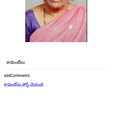
కామెంట్‌లు
addComments
కామెంట్‌ను పోస్ట్ చేయండి