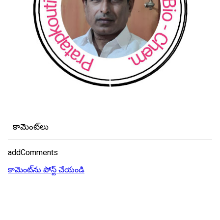
కామెంట్‌లు
addComments
కామెంట్‌ను పోస్ట్ చేయండి