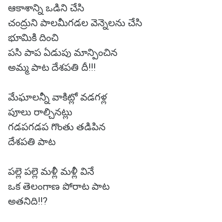
ఆకాశాన్ని ఒడిని చేసి
చంద్రుని పాలమీగడల వెన్నెలను చేసి
భూమికి దించి
పసి పాప ఏడుపు మాన్పించిన
అమ్మ పాట దేశపతి దీ!!!
మేఘాలన్నీ వాకిట్లో వడగళ్ల
పూలు రాల్చినట్లు
గడపగడప గొంతు తడిపిన
దేశపతి పాట
పల్లె పల్లె మళ్లీ మళ్లీ వినే
ఒక తెలంగాణ పోరాట పాట
అతనిది!!?