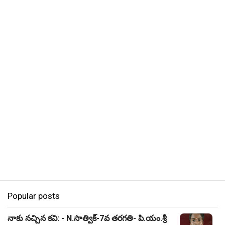
Popular posts
నాకు నచ్చిన కవి: - N.సాత్విక్-7వ తరగతి- పి.యం.శ్రీ