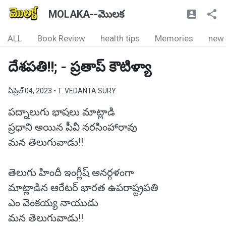
MOLAKA--మొలక
ALL
Book Review
health tips
Memories
new
దేశపతి!!; - ప్రతాప్ కౌటిళ్యా
ఏప్రిల్ 04, 2023
• T. VEDANTA SURY
పద్నాలుగు భాషలు మాట్లాడి
ప్రధాని అయిన పీవీ నరసింహారావు
మన తెలుగువాడు!!
తెలుగు హిందీ ఇంగ్లీష్ అనర్గళంగా
మాట్లాడిన ఆరేటర్ భారత ఉపరాష్ట్రపతి
ఎం వెంకయ్య నాయుడు
మన తెలుగువాడు!!