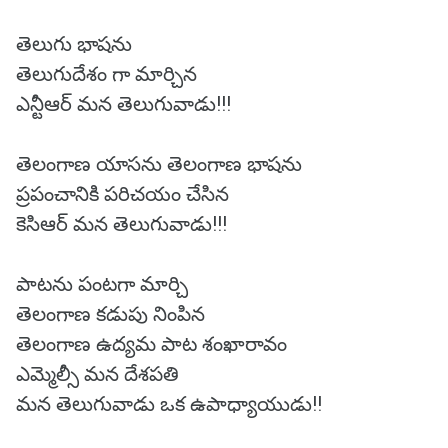
తెలుగు భాషను
తెలుగుదేశం గా మార్చిన
ఎన్టీఆర్ మన తెలుగువాడు!!!
తెలంగాణ యాసను తెలంగాణ భాషను
ప్రపంచానికి పరిచయం చేసిన
కెసిఆర్ మన తెలుగువాడు!!!
పాటను పంటగా మార్చి
తెలంగాణ కడుపు నింపిన
తెలంగాణ ఉద్యమ పాట శంఖారావం
ఎమ్మెల్సీ మన దేశపతి
మన తెలుగువాడు ఒక ఉపాధ్యాయుడు!!