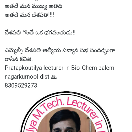
అతడే మన ముఖ్య అతిథి
అతడే మన దేశపతి!!!!
దేశపతి గొంతే ఒక భగవంతుడు!!
ఎమ్మెల్సీ దేశపతి ఆత్మీయ సన్మాన సభ సందర్భంగా
రాసిన కవిత.
Pratapkoutilya lecturer in Bio-Chem palem
nagarkurnool dist 🙏
8309529273