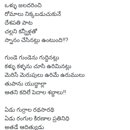
ఒళ్ళు జలదరించి
రోమాలు నిక్కబడుచుకునే
దేశపతి పాట
చల్లని కన్నీళ్లతో
స్నానం చేసినట్లు ఉంటుంది!!?
గుండె గుండెను గుద్దినట్లు
కళ్ళు కళ్ళను చూసి ఉరిమినట్లు
మెరిసే మెరుపులు ఉరిమే ఉరుములు
తుపాను యుద్ధాల్లా
ఆతని కదిలే పెదాల శబ్దాలు!!
ఏడు గుర్రాల రథసారథి
ఏడు రంగుల కిరణాల ప్రతినిధి
అతడే ఆదిత్యుడు