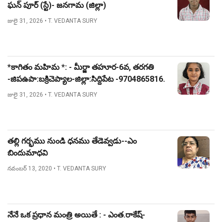
ఘన్ పూర్ (స్టే)- జనగామ (జిల్లా)
జులై 31, 2026
• T. VEDANTA SURY
*కాగితం మహిమ *: - మీర్జా తహూర-6వ, తరగతి
-జిపఉపా:బక్రిచెప్యాల-జిల్లా:సిద్దిపేట -9704865816.
జులై 31, 2026
• T. VEDANTA SURY
తల్లి గర్భము నుండి ధనము తేడెవ్వడు--ఎం
బిందుమాధవి
నవంబర్ 13, 2020
• T. VEDANTA SURY
నేనే ఒక ప్రధాన మంత్రి అయితే : - ఎంత.రాకేష్-