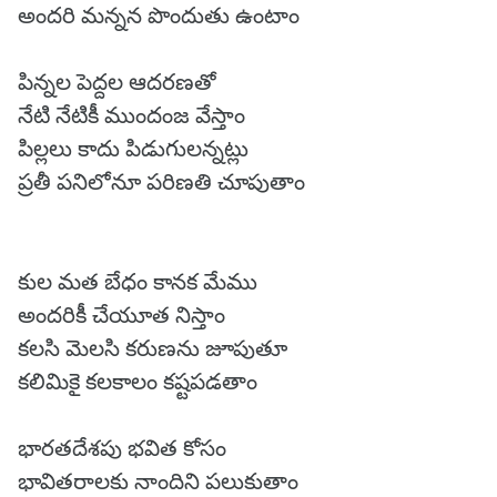
అందరి మన్నన పొందుతు ఉంటాం
పిన్నల పెద్దల ఆదరణతో
నేటి నేటికీ ముందంజ వేస్తాం
పిల్లలు కాదు పిడుగులన్నట్లు
ప్రతీ పనిలోనూ పరిణతి చూపుతాం
కుల మత బేధం కానక మేము
అందరికీ చేయూత నిస్తాం
కలసి మెలసి కరుణను జూపుతూ
కలిమికై కలకాలం కష్టపడతాం
భారతదేశపు భవిత కోసం
భావితరాలకు నాందిని పలుకుతాం