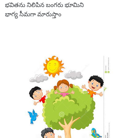
భవితను నిలిపిన బంగరు భూమిని
భాగ్య సీమగా మారుస్తాం