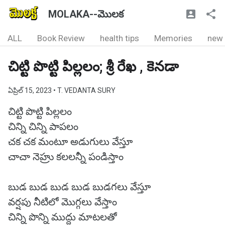
MOLAKA--మొలక
ALL
Book Review
health tips
Memories
new
చిట్టి పొట్టి పిల్లలం; శ్రీ రేఖ , కెనడా
ఏప్రిల్ 15, 2023
• T. VEDANTA SURY
చిట్టి పొట్టి పిల్లలం
చిన్ని చిన్ని పాపలం
చక చక మంటూ అడుగులు వేస్తూ
చాచా నెహ్రు కలలన్నీ పండిస్తాం
బుడ బుడ బుడ బుడ బుడగలు వేస్తూ
వర్షపు నీటిలో మొగ్గలు వేస్తాం
చిన్ని పొన్ని ముద్దు మాటలతో