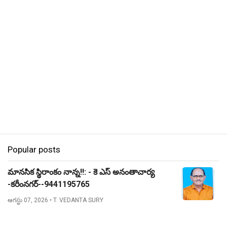
Popular posts
మానసిక స్థిరాంకం నాన్న!!: - కె ఎస్ అనంతాచార్య
-కరీంనగర్--9441195765
ఆగస్టు 07, 2026
• T. VEDANTA SURY