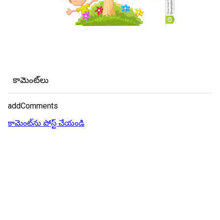
కామెంట్‌లు
addComments
కామెంట్‌ను పోస్ట్ చేయండి