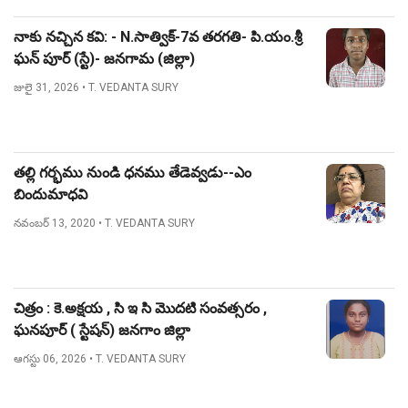
నాకు నచ్చిన కవి: - N.సాత్విక్-7వ తరగతి- పి.యం.శ్రీ
ఘన్ పూర్ (స్టే)- జనగామ (జిల్లా)
జులై 31, 2026
• T. VEDANTA SURY
తల్లి గర్భము నుండి ధనము తేడెవ్వడు--ఎం
బిందుమాధవి
నవంబర్ 13, 2020
• T. VEDANTA SURY
చిత్రం : కె.అక్షయ , సి ఇ సి మొదటి సంవత్సరం ,
ఘనపూర్ ( స్టేషన్) జనగాం జిల్లా
ఆగస్టు 06, 2026
• T. VEDANTA SURY