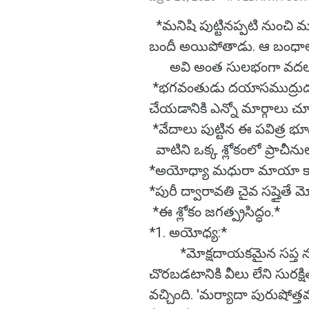
*మనిషి పుట్టినప్పటి నుంచి 
బందీ అయిపోతాడు. ఆ బంధాల ను
అవి అంత సులభంగా వదల
*భగవంతుడు దయాసముద్రుడు.
చేయడానికి ఎన్నో మార్గాలు చూ
*వేదాలు పుట్టిన ఈ పవిత్ర భ
వాటిని ఒక్క శ్లోకంలో ప్రాచీన
*అయోధ్యా మధురా మాయా కాశీ 
*పురీ ద్వారావతి చైవ సప్తైతే 
*ఈ శ్లోకం జగత్ప్రసిద్ధం.*
*1. అయోధ్య:*
*మోక్షదాయకమైన సప్త నగరా
చొరబడటానికి వీలు లేని సురక్ష
వచ్చింది. 'మర్యాదా పురుషోత