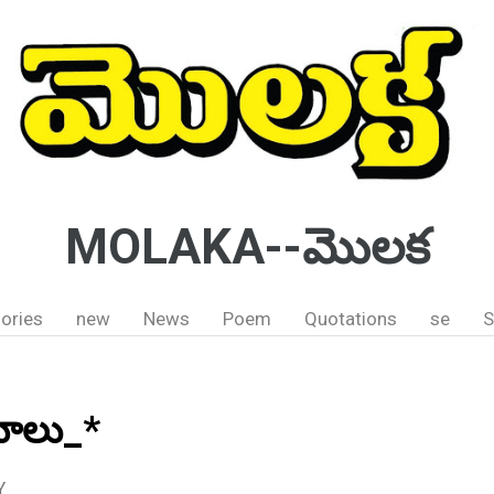
MOLAKA--మొలక
ories
new
News
Poem
Quotations
se
S
ామాలు_*
Y