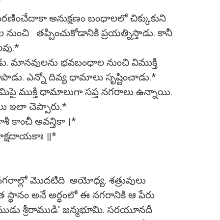
మరణించేదాకా అనుక్షణం బంధాలలో చిక్కుకుని
ంచి తప్పించుకోడానికి ప్రయత్నిస్తాడు. కానీ
వు.*
 మానవులను భవబంధాల నుంచి విముక్తి
పాడు. ఎన్నో దివ్య ధామాలు సృష్టించాడు.*
ూమిపై ముక్తి ధామాలుగా సప్త నగరాలు ఉన్నాయి.
ులు ఇలా చెప్పారు.*
కాంచీ అవన్తికా ।*
మోక్షదాయకాః ॥*
ల్లో మొదటిది అయోధ్య. శత్రువులు
ిత స్థానం అనే అర్థంలో ఈ నగరానికి ఆ పేరు
్తముడు శ్రీరాముడి' జన్మభూమి. సరయూనదీ