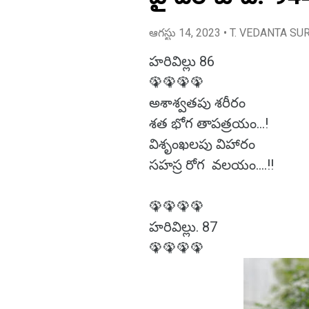
ఆగస్టు 14, 2023
• T. VEDANTA SU
హరివిల్లు 86
🦚🦚🦚🦚
అశాశ్వతపు శరీరం
శత భోగ తాపత్రయం...!
విశృంఖలపు విహారం
సహస్ర రోగ వలయం....!!
🦚🦚🦚🦚
హరివిల్లు. 87
🦚🦚🦚🦚