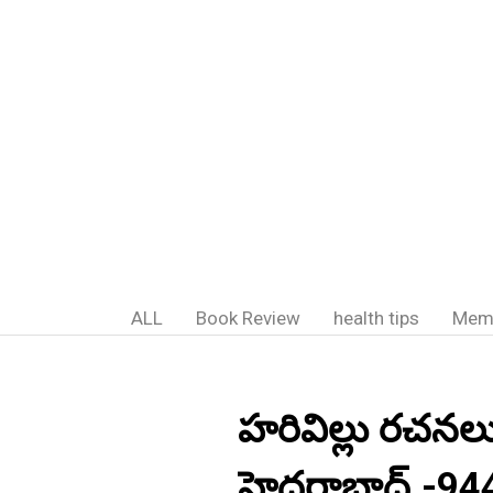
ALL
Book Review
health tips
Mem
హరివిల్లు రచనలు
హైదరాబాద్.-9