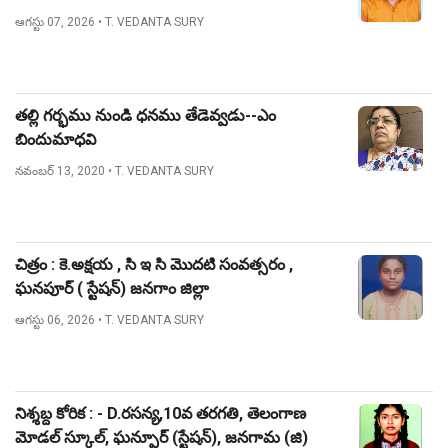
ఆగస్టు 07, 2026
• T. VEDANTA SURY
తల్లి గర్భము నుండి ధనము తేడెవ్వడు--ఎం
బిందుమాధవి
నవంబర్ 13, 2020
• T. VEDANTA SURY
చిత్రం : కె.అక్షయ , సి ఇ సి మొదటి సంవత్సరం ,
ఘనపూర్ ( స్టేషన్) జనగాం జిల్లా
ఆగస్టు 06, 2026
• T. VEDANTA SURY
నిశ్శబ్ద కోరిక : - D.రసన్య,10వ తరగతి, తెలంగాణ
మోడల్ స్కూల్, ఘన్పూర్ (స్టేషన్), జనగామ (జి)