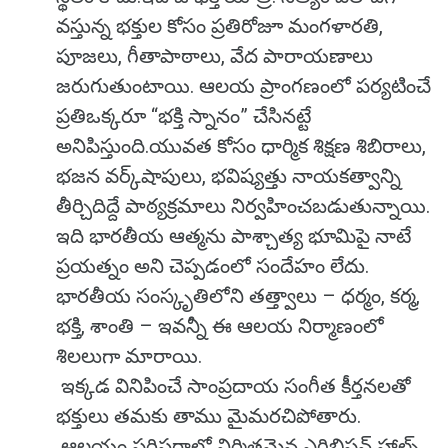
వస్తున్న భక్తుల కోసం ప్రతిరోజూ మంగళారతి,
పూజలు, గీతాపాఠాలు, వేద పారాయణాలు
జరుగుతుంటాయి. ఆలయ ప్రాంగణంలో పర్యటించే
ప్రతిఒక్కరూ “భక్తి స్నానం” చేసినట్టే
అనిపిస్తుంది.యువత కోసం ధార్మిక శిక్షణ శిబిరాలు,
భజన వర్క్‌షాపులు, భవిష్యత్తు నాయకత్వాన్ని
తీర్చిదిద్దే పాఠ్యక్రమాలు నిర్వహించబడుతున్నాయి.
ఇది భారతీయ ఆత్మను పాశ్చాత్య భూమిపై నాటే
ప్రయత్నం అని చెప్పడంలో సందేహం లేదు.
భారతీయ సంస్కృతిలోని తత్త్వాలు – ధర్మం, కర్మ,
భక్తి, శాంతి – ఇవన్నీ ఈ ఆలయ నిర్మాణంలో
శిలలుగా మారాయి.
ఇక్కడ వినిపించే సాంప్రదాయ సంగీత కీర్తనలతో
భక్తులు తమకు తాము మైమరచిపోతారు.
ఆలయం పరిసరాల్లో నిర్మితమైన ఎగ్జిబిషన్ హాల్స్,