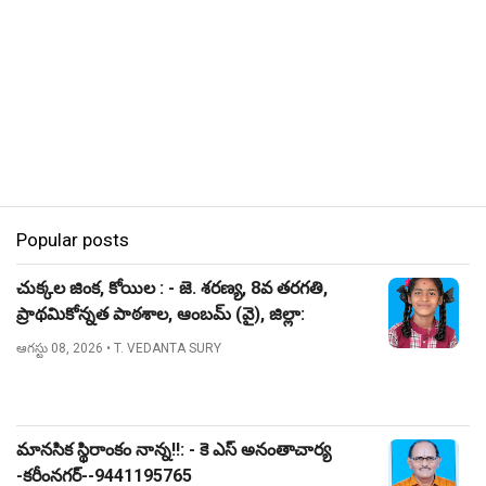
Popular posts
చుక్కల జింక, కోయిల : - జె. శరణ్య, 8వ తరగతి,
ప్రాథమికోన్నత పాఠశాల, ఆంబమ్ (వై), జిల్లా:
నిజామాబాద్.
ఆగస్టు 08, 2026
• T. VEDANTA SURY
మానసిక స్థిరాంకం నాన్న!!: - కె ఎస్ అనంతాచార్య
-కరీంనగర్--9441195765