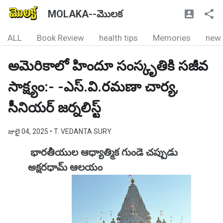
MOLAKA--మొలక
ALL
Book Review
health tips
Memories
new
అమెరికాలో హిందూ సంస్కృతికి సజీవ
సాక్ష్యం:- -ఎస్.వి.రమణా చార్య,
సీనియర్ జర్నలిస్ట్
జులై 04, 2025
• T. VEDANTA SURY
భారతీయుల ఆధ్యాత్మిక గుండె చప్పుడు
అక్షరధామ్ ఆలయం