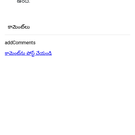
ఉంది.
కామెంట్‌లు
addComments
కామెంట్‌ను పోస్ట్ చేయండి