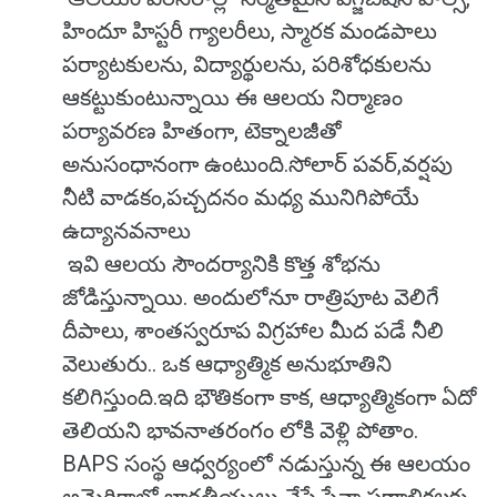
హిందూ హిస్టరీ గ్యాలరీలు, స్మారక మండపాలు
పర్యాటకులను, విద్యార్థులను, పరిశోధకులను
ఆకట్టుకుంటున్నాయి ఈ ఆలయ నిర్మాణం
పర్యావరణ హితంగా, టెక్నాలజీతో
అనుసంధానంగా ఉంటుంది.సోలార్ పవర్,వర్షపు
నీటి వాడకం,పచ్చదనం మధ్య మునిగిపోయే
ఉద్యానవనాలు
ఇవి ఆలయ సౌందర్యానికి కొత్త శోభను
జోడిస్తున్నాయి. అందులోనూ రాత్రిపూట వెలిగే
దీపాలు, శాంతస్వరూప విగ్రహాల మీద పడే నీలి
వెలుతురు.. ఒక ఆధ్యాత్మిక అనుభూతిని
కలిగిస్తుంది.ఇది భౌతికంగా కాక, ఆధ్యాత్మికంగా ఏదో
తెలియని భావనాతరంగం లోకి వెళ్లి పోతాం.
BAPS సంస్థ ఆధ్వర్యంలో నడుస్తున్న ఈ ఆలయం