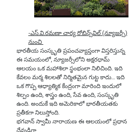
-ఎస్.వి.రమణా చార్య రోబిన్స్‌విల్‌ (న్యూజర్సీ)
నుంచి
భారతీయ సంస్కృతి ప్రపంచవ్యాప్తంగా విస్తరిస్తున్న
ఈ సమయంలో, న్యూజర్సీలోని అక్షరధామ్
ఆలయం ఒక మహాశిలా స్థంభంలా నిలిచింది. ఇది
కేవలం మర్మ శిలలతో నిర్మితమైన గుట్ట కాదు… ఇది
ఒక గొప్ప ఆధ్యాత్మిక కేంద్రంగా మారింది ఇందులో
శిల్పం ఉంది, శాస్త్రం ఉంది, సేవ ఉంది, సంస్కృతి
ఉంది. అందుకే ఇది అమెరికాలో భారతీయతకు
ప్రతీకగా నిలుస్తోంది.
భగవాన్ స్వామీ నారాయణ ఈ ఆలయంలో ప్రధాన
దేవుడిగా