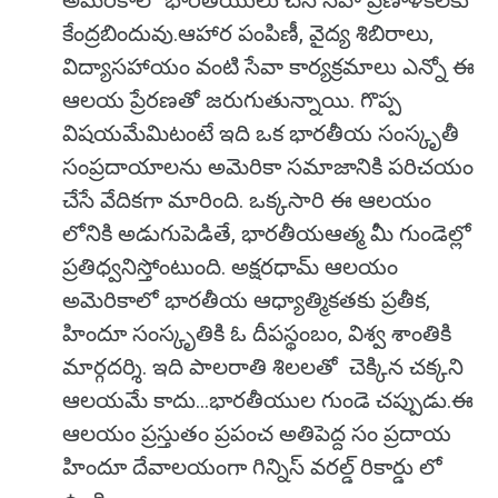
అమెరికాలో భారతీయులు చేసే సేవా ప్రణాళికలకు
కేంద్రబిందువు.ఆహార పంపిణీ, వైద్య శిబిరాలు,
విద్యాసహాయం వంటి సేవా కార్యక్రమాలు ఎన్నో ఈ
ఆలయ ప్రేరణతో జరుగుతున్నాయి. గొప్ప
విషయమేమిటంటే ఇది ఒక భారతీయ సంస్కృతీ
సంప్రదాయాలను అమెరికా సమాజానికి పరిచయం
చేసే వేదికగా మారింది. ఒక్కసారి ఈ ఆలయం
లోనికి అడుగుపెడితే, భారతీయఆత్మ మీ గుండెల్లో
ప్రతిధ్వనిస్తోంటుంది. అక్షరధామ్ ఆలయం
అమెరికాలో భారతీయ ఆధ్యాత్మికతకు ప్రతీక,
హిందూ సంస్కృతికి ఓ దీపస్థంబం, విశ్వ శాంతికి
మార్గదర్శి. ఇది పాలరాతి శిలలతో చెక్కిన చక్కని
ఆలయమే కాదు…భారతీయుల గుండె చప్పుడు.ఈ
ఆలయం ప్రస్తుతం ప్రపంచ అతిపెద్ద సం ప్రదాయ
హిందూ దేవాలయంగా గిన్నిస్ వరల్డ్ రికార్డు లో