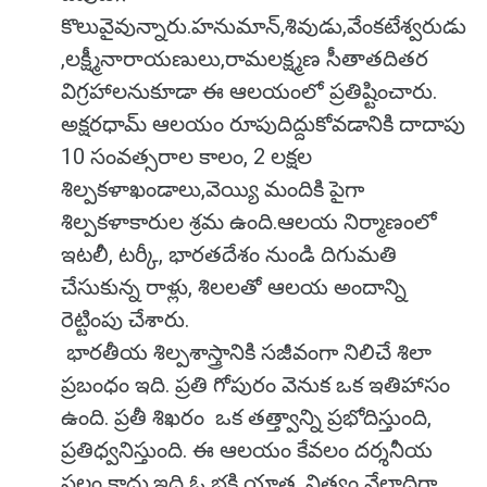
కొలువైవున్నారు.హనుమాన్,శివుడు,వేంకటేశ్వరుడు
,లక్ష్మీనారాయణులు,రామలక్ష్మణ సీతాతదితర
విగ్రహాలనుకూడా ఈ ఆలయంలో ప్రతిష్టించారు.
అక్షరధామ్ ఆలయం రూపుదిద్దుకోవడానికి దాదాపు
10 సంవత్సరాల కాలం, 2 లక్షల
శిల్పకళాఖండాలు,వెయ్యి మందికి పైగా
శిల్పకళాకారుల శ్రమ ఉంది.ఆలయ నిర్మాణంలో
ఇటలీ, టర్కీ, భారతదేశం నుండి దిగుమతి
చేసుకున్న రాళ్లు, శిలలతో ఆలయ అందాన్ని
రెట్టింపు చేశారు.
భారతీయ శిల్పశాస్త్రానికి సజీవంగా నిలిచే శిలా
ప్రబంధం ఇది. ప్రతి గోపురం వెనుక ఒక ఇతిహాసం
ఉంది. ప్రతీ శిఖరం ఒక తత్త్వాన్ని ప్రభోదిస్తుంది,
ప్రతిధ్వనిస్తుంది. ఈ ఆలయం కేవలం దర్శనీయ
స్థలం కాదు.ఇది ఓ భక్తి యాత్ర. నిత్యం వేలాదిగా