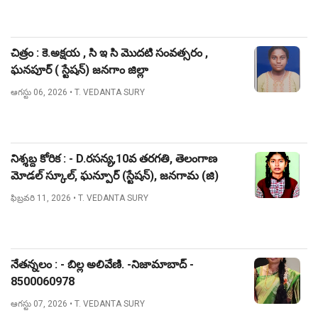
చిత్రం : కె.అక్షయ , సి ఇ సి మొదటి సంవత్సరం ,
ఘనపూర్ ( స్టేషన్) జనగాం జిల్లా
ఆగస్టు 06, 2026
• T. VEDANTA SURY
నిశ్శబ్ద కోరిక : - D.రసన్య,10వ తరగతి, తెలంగాణ
మోడల్ స్కూల్, ఘన్పూర్ (స్టేషన్), జనగామ (జి)
ఫిబ్రవరి 11, 2026
• T. VEDANTA SURY
నేతన్నలం : - బిల్ల అలివేణి. -నిజామాబాద్ -
8500060978
ఆగస్టు 07, 2026
• T. VEDANTA SURY