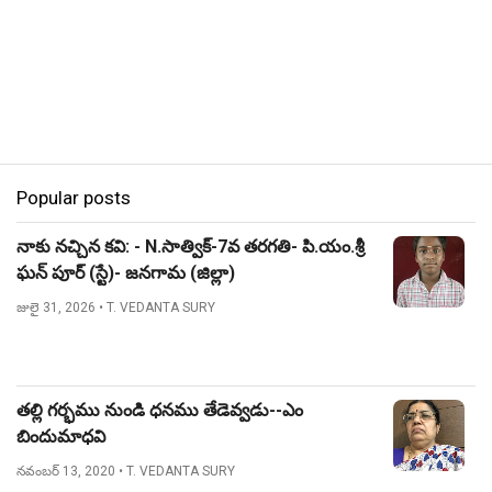
Popular posts
నాకు నచ్చిన కవి: - N.సాత్విక్-7వ తరగతి- పి.యం.శ్రీ
ఘన్ పూర్ (స్టే)- జనగామ (జిల్లా)
జులై 31, 2026
• T. VEDANTA SURY
తల్లి గర్భము నుండి ధనము తేడెవ్వడు--ఎం
బిందుమాధవి
నవంబర్ 13, 2020
• T. VEDANTA SURY