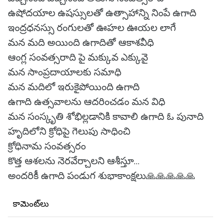
ఉషోదయాల ఉషస్సులతో ఉత్సాహాన్ని నింపే ఉగాది
ఇంద్రధనస్సు రంగులతో ఊహల ఊయల లాగే
మన మది అయింది ఉగాదితో ఆకాశవీధి
ఆంగ్ల సంవత్సరాది పై మక్కువ ఎక్కువై
మన సాంప్రదాయాలకు సమాధి
మన మదిలో ఇరుకైపోయింది ఉగాది
ఉగాది ఉత్సవాలను ఆదరించడం మన విధి
మన సంస్కృతి శోభిల్లడానికి కావాలి ఉగాది ఓ పునాది
హృదిలోని క్రోధిపై గెలుపు సాధించి
క్రోధినామ సంవత్సరం
కొత్త ఆశలను నెరవేర్చాలని ఆశీస్తూ...
అందరికీ ఉగాది పండుగ శుభాకాంక్షలు🙏🙏🙏🙏🙏
కామెంట్‌లు