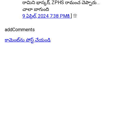
రామిని భాస్కర్, ZPHS రామంచ చెప్పారు…
చాలా బాగుంది
9 ఏప్రిల్, 2024 7:38 PMకి
]
addComments
కామెంట్‌ను పోస్ట్ చేయండి