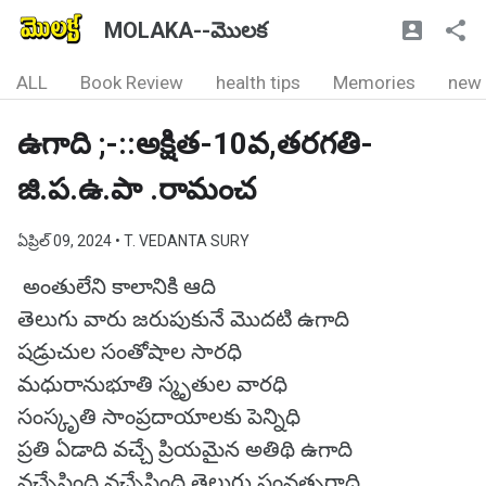
MOLAKA--మొలక
ALL
Book Review
health tips
Memories
new
ఉగాది ;-::అక్షిత-10వ,తరగతి-
జి.ప.ఉ.పా .రామంచ
ఏప్రిల్ 09, 2024
• T. VEDANTA SURY
అంతులేని కాలానికి ఆది
తెలుగు వారు జరుపుకునే మొదటి ఉగాది
షడ్రుచుల సంతోషాల సారధి
మధురానుభూతి స్మృతుల వారధి
సంస్కృతి సాంప్రదాయాలకు పెన్నిధి
ప్రతి ఏడాది వచ్చే ప్రియమైన అతిథి ఉగాది
వచ్చేసింది వచ్చేసింది తెలుగు సంవత్సరాది