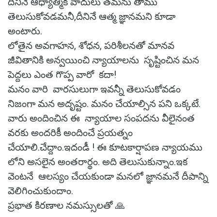
దీనినే ఆధ్యాత్మిక వాదులు తమను తాము
తెలుసుకోవడమనీ,దీనినే ఆత్మ జ్ఞానమని కూడా
అంటారు.
లోతైన అవగాహన, శోధన, పరిశీలనతో మానవ
జీవితానికి అన్వయించి న్యాయాలను సృష్టించిన మన
పెద్దలు ఎంత గొప్ప వారో కదా!
మనం వారి వారసులుగా ఇవన్నీ తెలుసుకోవడం
నిజంగా మన అదృష్టం. మనం చేయాల్సిన పని ఒక్కటే.
వారు అందించిన ఈ న్యాయాల సంపదను వీలైనంత
వరకు అందరికీ అందించే ప్రయత్నం
చేయాలి.చేద్దాం.ఇదండీ ! ఈ కూటకార్షాపణ న్యాయము
లోని అసలైన అంతరార్థం. అది తెలుసుకున్నాం.ఇక
వెంటనే ఆలస్యం చేయకుండా మనలో జ్ఞానమనే దీపాన్ని
వెలిగించుకుందాం.
ప్రభాత కిరణాల నమస్సులతో 🙏