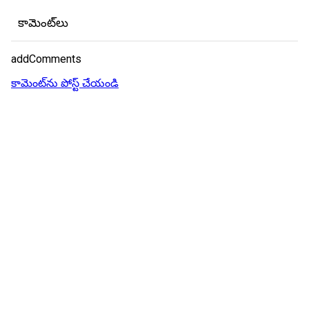
కామెంట్‌లు
addComments
కామెంట్‌ను పోస్ట్ చేయండి