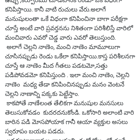
ఉప్పు ,కర్పూరము చూడటానికి రెండూ ఒకే విధంగా
కనిపిస్తాయి. కానీ వాటి రుచులు వేరు.అలాగే
మనుషులంతా ఒకే విధంగా కనిపించినా బాగా పరీక్షగా
చూస్తే అంటే వారి ప్రవర్తనను నిశితంగా పరిశీలిస్తే వారిలో
మంచివారు ఎవరో చెడ్డ వారు ఎవరో తెలుస్తుంది.
అలాగే చెల్లని నాణెం, మంచి నాణెం మామూలుగా
చూసినప్పుడు రెండు ఒకేలా కనిపిస్తాయి.కాస్త పరిశీలనగా
చూస్తే ఆ నాణెం మీద గీతలు పడటమో,సత్తు
పడిపోవడమో కనిపిస్తుంది . ఇలా మంచి నాణెం, చెల్లని
నాణెం మధ్య తేడా కనిపించినప్పుడు మనం వెంటనే
చెల్లని నాణాన్ని పక్కకు పెట్టేస్తాం.
కాకపోతే నాణేలంత తేలికగా మనుషుల మనసులు
తెలుసుకోవడం కుదరదనుకోండి. ఒకోసారి అలాంటి వారి
బారిన పడి మోసపోయాక గానీ ఆయా వ్యక్తుల అసలు
స్వరూపం బయట పడదు.