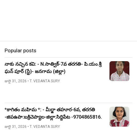
Popular posts
నాకు నచ్చిన కవి: - N.సాత్విక్-7వ తరగతి- పి.యం.శ్రీ
ఘన్ పూర్ (స్టే)- జనగామ (జిల్లా)
జులై 31, 2026
• T. VEDANTA SURY
*కాగితం మహిమ *: - మీర్జా తహూర-6వ, తరగతి
-జిపఉపా:బక్రిచెప్యాల-జిల్లా:సిద్దిపేట -9704865816.
జులై 31, 2026
• T. VEDANTA SURY