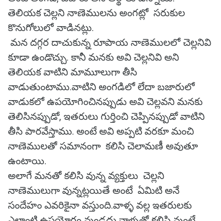
తెలియక చెల్లని నాణెములను అంగట్లో సరుకుల
కొనుగోలులో వాడినట్లు.
మన దగ్గర దాచుకున్న రూపాయ నాణెములలో చెల్లనివి
కూడా ఉండొచ్చు. కానీ మనకు అవి చెల్లనివి అని
తెలియక వాటిని మామూలుగా తీసి
వాడుతుంటాము.వాటిని అంగడిలో లేదా బజారులో
వాడుకలో ఉపయోగించినప్పుడు అవి చెల్లవని మనకు
తెలిసినప్పుడో, ఇతరులు గుర్తించి చెప్పినప్పుడో వాటిని
తీసి పారవేస్తాము. అంటే అవి అప్పటి వరకూ మంచి
నాణెములతో సమానంగా కలిసి చెలామణీ అవుతూ
ఉంటాయి.
అలాగే మనతో కలిసి వున్న వ్యక్తులు చెల్లని
నాణెములుగా వున్నట్లయితే అంటే ఏమిటి అనే
సందేహం ఎవరికైనా వస్తుంది.వాళ్ళ వల్ల ఇతరులకు
ఎలాంటి ఉపయోగం వుండదు.వాళ్ళతో కలిసి వుంటే