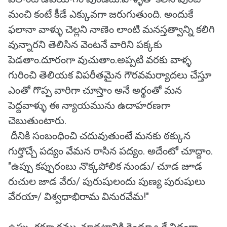
మంచి కంటే కీడే ఎక్కువగా జరుగుతుంది. అందుకే
ఫలానా వాళ్ళు చెల్లని నాణెం లాంటి మనస్తత్వాన్ని కలిగి
వున్నారని తెలిసిన వెంటనే వారిని పక్కకు
పెడతాం.దూరంగా వుచుతాం.అప్పటి వరకు వాళ్ళ
గురించి తెలియక విపరీతమైన గౌరవమర్యాదలు చేస్తూ
ఎంతో గొప్ప వారిగా చూస్తాం అనే అర్థంతో మన
పెద్దవాళ్ళు ఈ న్యాయమును ఉదాహరణగా
చెబుతుంటారు.
దీనికి సంబంధించి చదువుతుంటే మనకు ఠక్కున
గుర్తొచ్చే పద్యం వేమన రాసిన పద్యం. అదేంటో చూద్దాం.
"ఉప్పు కప్పురంబు నొక్కపోలిక నుండు/ చూడ జూడ
రుచుల జాడ వేరు/ పురుషులందు పుణ్య పురుషులు
వేరయా/ విశ్వధాభిరామ వినురవేమ!"