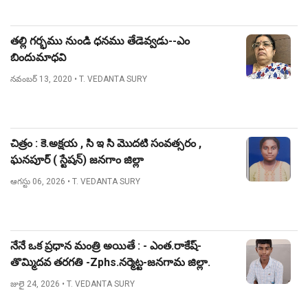
తల్లి గర్భము నుండి ధనము తేడెవ్వడు--ఎం
బిందుమాధవి
నవంబర్ 13, 2020
• T. VEDANTA SURY
చిత్రం : కె.అక్షయ , సి ఇ సి మొదటి సంవత్సరం ,
ఘనపూర్ ( స్టేషన్) జనగాం జిల్లా
ఆగస్టు 06, 2026
• T. VEDANTA SURY
నేనే ఒక ప్రధాన మంత్రి అయితే : - ఎంత.రాకేష్-
తొమ్మిదవ తరగతి -Zphs.నర్మెట్ట-జనగామ జిల్లా.
జులై 24, 2026
• T. VEDANTA SURY