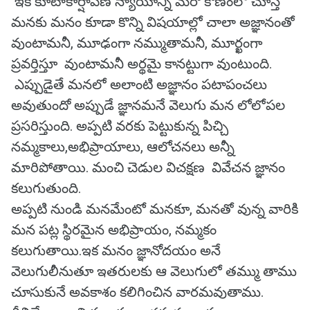
ఇక కూటాకార్షాపణ న్యాయాన్ని మరో కోణంలో చూస్తే
మనకు మనం కూడా కొన్ని విషయాల్లో చాలా అజ్ఞానంతో
వుంటామనీ, మూఢంగా నమ్ముతామనీ, మూర్ఖంగా
ప్రవర్తిస్తూ వుంటామనీ అర్థమై కానట్టుగా వుంటుంది.
ఎప్పుడైతే మనలో అలాంటి అజ్ఞానం పటాపంచలు
అవుతుందో అప్పుడే జ్ఞానమనే వెలుగు మన లోలోపల
ప్రసరిస్తుంది. అప్పటి వరకు పెట్టుకున్న పిచ్చి
నమ్మకాలు,అభిప్రాయాలు, ఆలోచనలు అన్నీ
మారిపోతాయి. మంచి చెడుల విచక్షణ వివేచన జ్ఞానం
కలుగుతుంది.
అప్పటి నుండి మనమేంటో మనకూ, మనతో వున్న వారికి
మన పట్ల స్థిరమైన అభిప్రాయం, నమ్మకం
కలుగుతాయి.ఇక మనం జ్ఞానోదయం అనే
వెలుగులీనుతూ ఇతరులకు ఆ వెలుగులో తమ్ము తాము
చూసుకునే అవకాశం కలిగించిన వారమవుతాము.