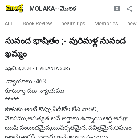
MOLAKA--మొలక
ALL
Book Review
health tips
Memories
new
సునంద భాషితం ;- వురిమళ్ల సునంద
ఖమ్మం
ఏప్రిల్ 08, 2024
• T. VEDANTA SURY
న్యాయాలు -463
కూటకార్షాపణ న్యాయము
*****
కూటకం అంటే కొప్పు,ఏడికోల లేని నాగలి,
మోసము,అసత్యత అనే అర్థాలు ఉన్నాయి.ఆర్ష అనగా
ఋషి సంబంధమైన,ఋషికృతమైన, పవిత్రమైన.ఆపణం
అంటే అంగడి, బజారు అనే అర్థాలు ఉన్నాయి.