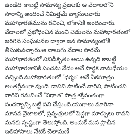
ఉండేది. కాబట్టి సామాన్య ప్రజలకు ఆ వేదాలలోని
సారాన్ని అందించే నిమిత్తమే వ్యాసులవారు
మహాభారతమును రచించి, లోకానికి అందించారు.
వేదాలలో ప్రభోధించిన మంచి చెడులను మహాభారతంలో
జరిగిన సంఘటనల ద్వారా జన సామాన్యంలోకి
తీసుకువచ్చారు.ఆ నాలుగు వేదాల సారమే
మహాభారతంలో నిబిడీకృతం అయి ఉన్నది కాబట్టే
మహాభారతానికి పంచమ వేదం అనే సార్థక నామధేయం
వచ్చింది.మహాభారతంలో ‘‘ధర్మం’’ అనే ఏకసూత్రం
అంతర్లీనంగా వుంది. దానిని పాటించే వారిని, పాటించని
వారిని గమనించే ‘‘విధాత’’ పాత్ర శక్తివంతంగా
సందర్భాన్ని బట్టి పని చేస్తుంది.యుగాలు మారినా
మానవ నైజాలలో, ప్రవృత్తులలో పెద్దగా మార్పులు రావని
మనకు స్పష్టంగా తెలుస్తోంది. అందుకే మన ప్రాచీన
ఇతిహాసాలు నేటికీ చెలామణీ