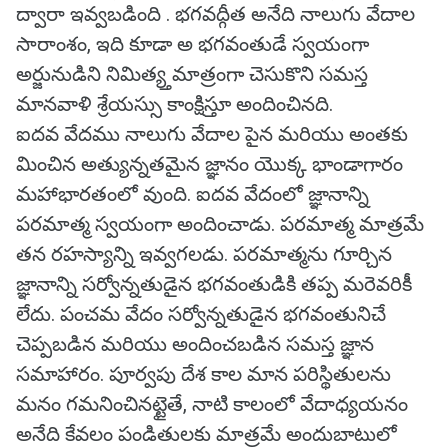
ద్వారా ఇవ్వబడింది . భగవద్గీత అనేది నాలుగు వేదాల
సారాంశం, ఇది కూడా అ భగవంతుడే స్వయంగా
అర్జునుడిని నిమిత్య్తమాత్రంగా చెసుకొని సమస్త
మానవాళి శ్రేయస్సు కాంక్షిస్తూ అందించినది.
ఐదవ వేదము నాలుగు వేదాల పైన మరియు అంతకు
మించిన అత్యున్నతమైన జ్ఞానం యొక్క భాండాగారం
మహాభారతంలో వుంది. ఐదవ వేదంలో జ్ఞానాన్ని
పరమాత్మ స్వయంగా అందించాడు. పరమాత్మ మాత్రమే
తన రహస్యాన్ని ఇవ్వగలడు. పరమాత్మను గూర్చిన
జ్ఞానాన్ని సర్వోన్నతుడైన భగవంతుడికి తప్ప మరెవరికీ
లేదు. పంచమ వేదం సర్వోన్నతుడైన భగవంతునిచే
చెప్పబడిన మరియు అందించబడిన సమస్త జ్ఞాన
సమాహారం. పూర్వపు దేశ కాల మాన పరిస్థితులను
మనం గమనించినట్టైతే, నాటి కాలంలో వేదాధ్యయనం
అనేది కేవలం పండితులకు మాత్రమే అందుబాటులో