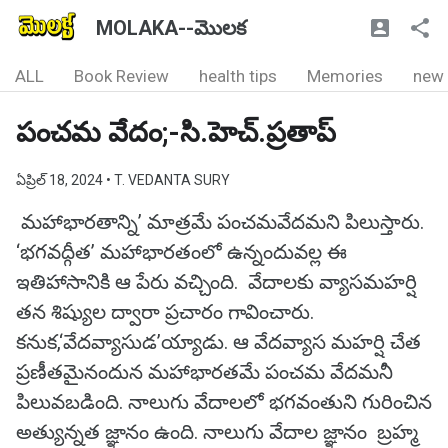
MOLAKA--మొలక
ALL
Book Review
health tips
Memories
new
పంచమ వేదం;-సి.హెచ్.ప్రతాప్
ఏప్రిల్ 18, 2024
• T. VEDANTA SURY
మహాభారతాన్ని’ మాత్రమే పంచమవేదమని పిలుస్తారు.
‘భగవద్గీత’ మహాభారతంలో ఉన్నందువల్ల ఈ
ఇతిహాసానికి ఆ పేరు వచ్చింది. వేదాలకు వ్యాసమహర్షి
తన శిష్యుల ద్వారా ప్రచారం గావించారు.
కనుక,‘వేదవ్యాసుడ’య్యాడు. ఆ వేదవ్యాస మహర్షి చేత
ప్రణీతమైనందున మహాభారతమే పంచమ వేదమనీ
పిలువబడింది. నాలుగు వేదాలలో భగవంతుని గురించిన
అత్యున్నత జ్ఞానం ఉంది. నాలుగు వేదాల జ్ఞానం బ్రహ్మ