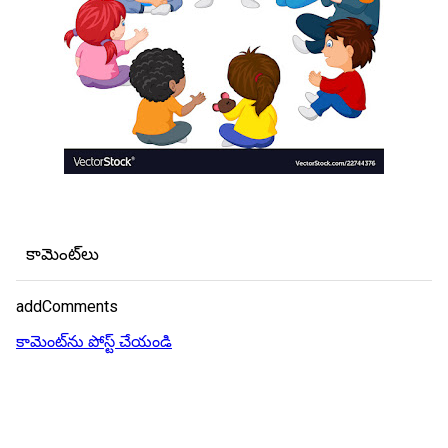
కామెంట్‌లు
addComments
కామెంట్‌ను పోస్ట్ చేయండి