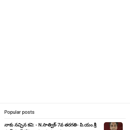
Popular posts
నాకు నచ్చిన కవి: - N.సాత్విక్-7వ తరగతి- పి.యం.శ్రీ