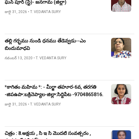
ఘన్ పూర్ (స్టే)- జనగామ (జిల్లా)
జులై 31, 2026
• T. VEDANTA SURY
తల్లి గర్భము నుండి ధనము తేడెవ్వడు--ఎం
బిందుమాధవి
నవంబర్ 13, 2020
• T. VEDANTA SURY
*కాగితం మహిమ *: - మీర్జా తహూర-6వ, తరగతి
-జిపఉపా:బక్రిచెప్యాల-జిల్లా:సిద్దిపేట -9704865816.
జులై 31, 2026
• T. VEDANTA SURY
చిత్రం : కె.అక్షయ , సి ఇ సి మొదటి సంవత్సరం ,