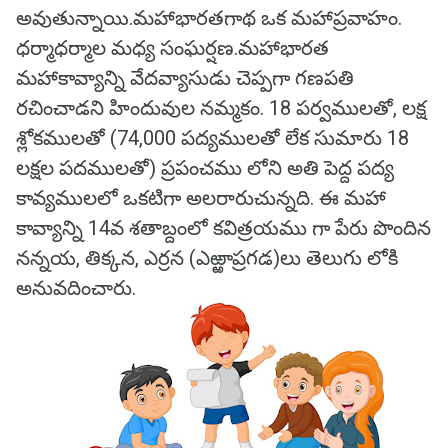
అవుతున్నాయి.మహాభారతగాథ ఒక మహాప్రవాహం.
ధర్మాధర్మాల మధ్య సంఘర్షణ.మహాభారత
మహాకావ్యాన్ని వేదవ్యాసుడు చెప్పగా గణపతి
రచించాడని హిందువుల నమ్మకం. 18 పర్వములతో, లక్ష
శ్లోకములతో (74,000 పద్యములతో లేక సుమారు 18
లక్షల పదములతో) ప్రపంచము లోని అతి పెద్ద పద్య
కావ్యములలో ఒకటిగా అలరారుచున్నది. ఈ మహా
కావ్యాన్ని 14వ శతాబ్దంలో కవిత్రయము గా పేరు పొందిన
నన్నయ, తిక్కన, ఎర్రన (ఎఱ్ఱాప్రగడ)లు తెలుగు లోకి
అనువదించారు.