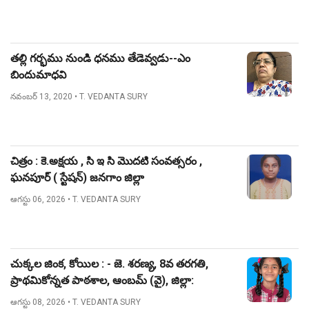
తల్లి గర్భము నుండి ధనము తేడెవ్వడు--ఎం
బిందుమాధవి
నవంబర్ 13, 2020
• T. VEDANTA SURY
చిత్రం : కె.అక్షయ , సి ఇ సి మొదటి సంవత్సరం ,
ఘనపూర్ ( స్టేషన్) జనగాం జిల్లా
ఆగస్టు 06, 2026
• T. VEDANTA SURY
చుక్కల జింక, కోయిల : - జె. శరణ్య, 8వ తరగతి,
ప్రాథమికోన్నత పాఠశాల, ఆంబమ్ (వై), జిల్లా:
నిజామాబాద్.
ఆగస్టు 08, 2026
• T. VEDANTA SURY