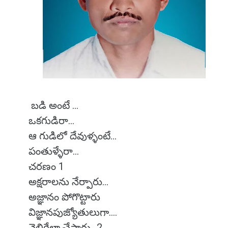
బడి అంటే ...
ఒకగుడిరా...
ఆ గుడిలో దేవుళ్ళంటే...
పంతుళ్ళేరా...
చరణం 1
అక్షరాలను నేర్పారు...
అజ్ఞానం పోగొట్టారు
విజ్ఞానపుజ్యోతులుగా....
వెలిగేలా చేసారు...2