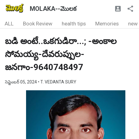
MOLAKA--మొలక
ALL
Book Review
health tips
Memories
new
బడి అంటే..ఒకగుడిరా...; -అంకాల
సోమయ్య-దేవరుప్పుల-
జనగాం-9640748497
సెప్టెంబర్ 05, 2024
• T. VEDANTA SURY