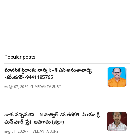
Popular posts
మానసిక స్థిరాంకం నాన్న!!: - కె ఎస్ అనంతాచార్య
-కరీంనగర్--9441195765
ఆగస్టు 07, 2026
• T. VEDANTA SURY
నాకు నచ్చిన కవి: - N.సాత్విక్-7వ తరగతి- పి.యం.శ్రీ
ఘన్ పూర్ (స్టే)- జనగామ (జిల్లా)
జులై 31, 2026
• T. VEDANTA SURY