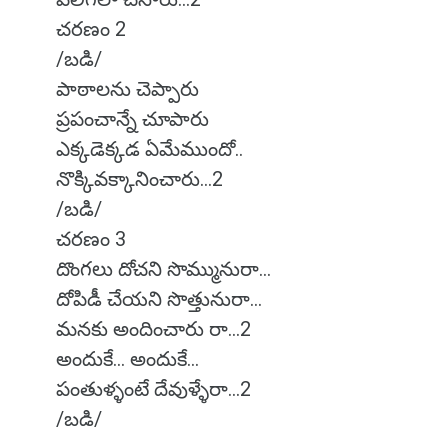
చరణం 2
/బడి/
పాఠాలను చెప్పారు
ప్రపంచాన్నే చూపారు
ఎక్కడెక్కడ ఏమేముందో..
నొక్కివక్కానించారు...2
/బడి/
చరణం 3
దొంగలు దోచని సొమ్మునురా...
దోపిడీ చేయని సొత్తునురా...
మనకు అందించారు రా...2
అందుకే... అందుకే...
పంతుళ్ళంటే దేవుళ్ళేరా...2
/బడి/