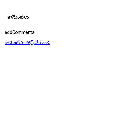
కామెంట్‌లు
addComments
కామెంట్‌ను పోస్ట్ చేయండి