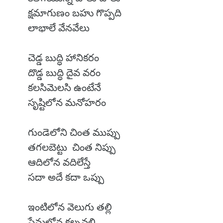
క్షమాగుణం బహు గొప్పది
లాభాలే వేనవేలు
చెడ్డ బుద్ధి హానికరం
దొడ్డ బుద్ధి దైవ వరం
కలసిమెలసి ఉంటేనే
సృష్టిలోన మనోహరం
గుండెలోని చింత ముప్పు
తగలబెట్టు చింత నిప్పు
ఆదిలోన వదిలేస్తే
సదా అదే కదా ఒప్పు
ఇంటిలోన వెలుగు తల్లి
ప్రేమలోన కల్పవల్లి