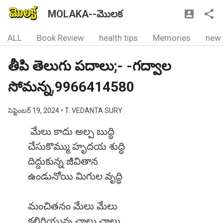
MOLAKA--మొలక
ALL
Book Review
health tips
Memories
new
తీపి తెలుగు పదాలు;- -గద్వాల
సోమన్న,9966414580
సెప్టెంబర్ 19, 2024
• T. VEDANTA SURY
మేలు కాదు అల్ప బుద్ధి
చేసుకొమ్ము హృదయ శుద్ధి
దిద్దుకున్న జీవితాన
ఉండునోయి మిగుల వృద్ధి
మంచితనం మేలు మేలు
కలిగియున్న చాలు చాలు