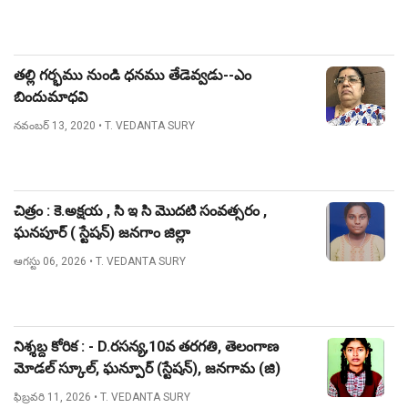
తల్లి గర్భము నుండి ధనము తేడెవ్వడు--ఎం
బిందుమాధవి
నవంబర్ 13, 2020
• T. VEDANTA SURY
చిత్రం : కె.అక్షయ , సి ఇ సి మొదటి సంవత్సరం ,
ఘనపూర్ ( స్టేషన్) జనగాం జిల్లా
ఆగస్టు 06, 2026
• T. VEDANTA SURY
నిశ్శబ్ద కోరిక : - D.రసన్య,10వ తరగతి, తెలంగాణ
మోడల్ స్కూల్, ఘన్పూర్ (స్టేషన్), జనగామ (జి)
ఫిబ్రవరి 11, 2026
• T. VEDANTA SURY