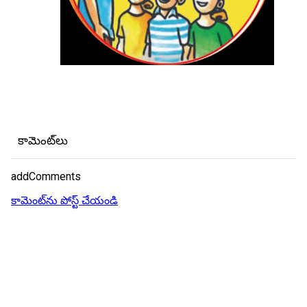
కామెంట్‌లు
addComments
కామెంట్‌ను పోస్ట్ చేయండి