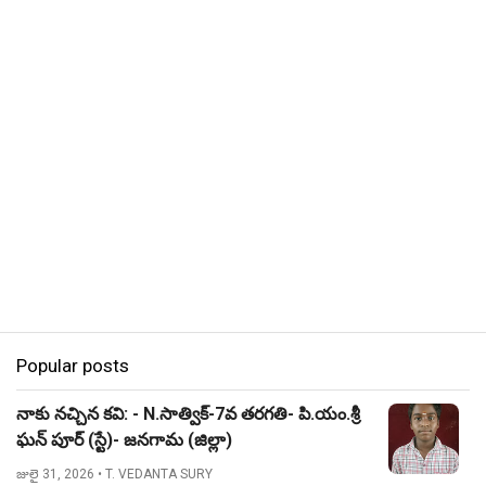
Popular posts
నాకు నచ్చిన కవి: - N.సాత్విక్-7వ తరగతి- పి.యం.శ్రీ
ఘన్ పూర్ (స్టే)- జనగామ (జిల్లా)
జులై 31, 2026
• T. VEDANTA SURY