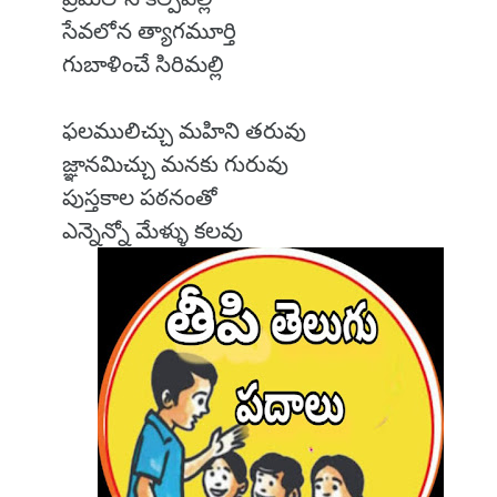
సేవలోన త్యాగమూర్తి
గుబాళించే సిరిమల్లి
ఫలములిచ్చు మహిని తరువు
జ్ఞానమిచ్చు మనకు గురువు
పుస్తకాల పఠనంతో
ఎన్నెన్నో మేళ్ళు కలవు