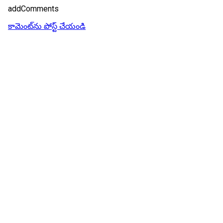
addComments
కామెంట్‌ను పోస్ట్ చేయండి