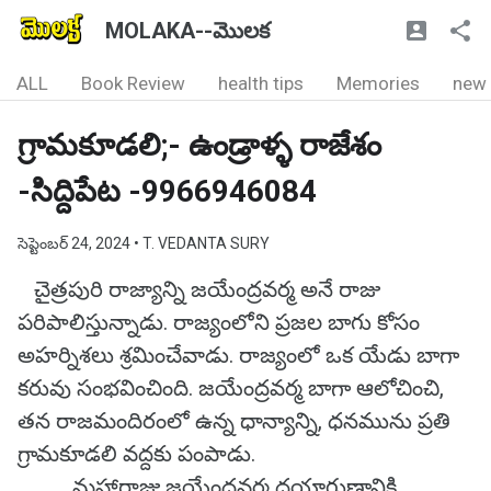
MOLAKA--మొలక
ALL
Book Review
health tips
Memories
new
గ్రామకూడలి;- ఉండ్రాళ్ళ రాజేశం
-సిద్దిపేట -9966946084
సెప్టెంబర్ 24, 2024
• T. VEDANTA SURY
చైత్రపురి రాజ్యాన్ని జయేంద్రవర్మ అనే రాజు
పరిపాలిస్తున్నాడు. రాజ్యంలోని ప్రజల బాగు కోసం
అహర్నిశలు శ్రమించేవాడు. రాజ్యంలో ఒక యేడు బాగా
కరువు సంభవించింది. జయేంద్రవర్మ బాగా ఆలోచించి,
తన రాజమందిరంలో ఉన్న ధాన్యాన్ని, ధనమును ప్రతి
గ్రామకూడలి వద్దకు పంపాడు.
మహారాజు జయేంద్రవర్మ దయాగుణానికి