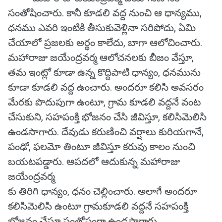
సంతోషించారు. కానీ కూడలి వద్ద నుంచి ఆ ధాన్యము,
ధనము ఎవరి ఇంటికి తీసుకువెళ్లినా సరిపోదు, ఏమి
చేయాలో ప్రజలకు అర్థం కాలేదు, బాగా ఆలోచించారు.
మహారాజు జయేంద్రవర్మ ఆలోచనలకు బీజం వేస్తూ,
తమ ఇంట్లో కూడా ఉన్న కొద్దిపాటి ధాన్యం, ధనమును
కూడా కూడలి వద్ద ఉంచారు. అందరూ కలిసి అవసరం
మేరకు పొదుపుగా ఉంటూ, గ్రామ కూడలి వద్దనే వంట
చేసుకుని, సహపంక్తి భోజనం చేసి జీవిస్తూ, కలిసిమెలిసి
ఉండసాగారు. దేవుడు కరుణించి వర్షాలు కురియగానే,
పంఢో, ఫలమో తింటూ జీవిస్తూ కరువు కాలం నుంచి
బయటపడ్డారు. ఆపదలో ఆదుకున్న మహారాజు
జయేంద్రవర్మ
కు తిరిగి ధాన్యం, ధనం చెల్లించారు. అలాగే అందరూ
కలిసిమెలిసి ఉంటూ గ్రామకూడలి వద్దనే సహపంక్తి
భోజనం చేస్తూ సంతోషంగా ఉండసాగారు.