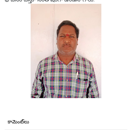
కామెంట్‌లు