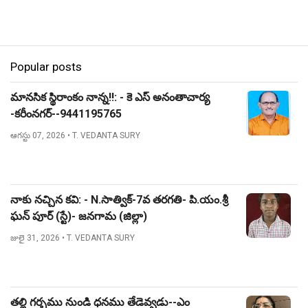
Popular posts
మానసిక స్థిరాంకం నాన్న!!: - కె ఎస్ అనంతాచార్య
-కరీంనగర్--9441195765
ఆగస్టు 07, 2026
• T. VEDANTA SURY
నాకు నచ్చిన కవి: - N.సాత్విక్-7వ తరగతి- పి.యం.శ్రీ
ఘన్ పూర్ (స్టే)- జనగామ (జిల్లా)
జులై 31, 2026
• T. VEDANTA SURY
తల్లి గర్భము నుండి ధనము తేడెవ్వడు--ఎం