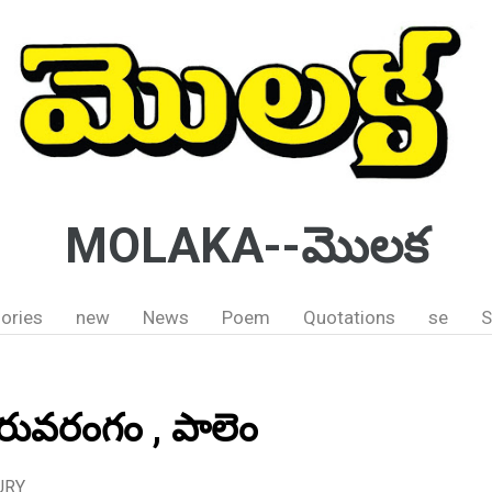
MOLAKA--మొలక
ories
new
News
Poem
Quotations
se
S
్ తిరువరంగం , పాలెం
URY