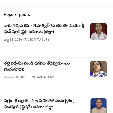
Popular posts
నాకు నచ్చిన కవి: - N.సాత్విక్-7వ తరగతి- పి.యం.శ్రీ
ఘన్ పూర్ (స్టే)- జనగామ (జిల్లా)
జులై 31, 2026
• T. VEDANTA SURY
తల్లి గర్భము నుండి ధనము తేడెవ్వడు--ఎం
బిందుమాధవి
నవంబర్ 13, 2020
• T. VEDANTA SURY
చిత్రం : కె.అక్షయ , సి ఇ సి మొదటి సంవత్సరం ,
ఘనపూర్ ( స్టేషన్) జనగాం జిల్లా