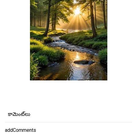
కామెంట్‌లు
addComments