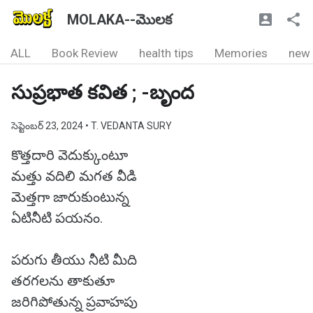
MOLAKA--మొలక
ALL
Book Review
health tips
Memories
new
సుప్రభాత కవిత ; -బృంద
సెప్టెంబర్ 23, 2024
• T. VEDANTA SURY
కొత్తదారి వెదుక్కుంటూ
మత్తు వదిలి మగత వీడి
మెత్తగా జారుకుంటున్న
ఏటినీటి పయనం.
పరుగు తీయు నీటి మీది
తరగలను తాకుతూ
జరిగిపోతున్న ప్రవాహపు