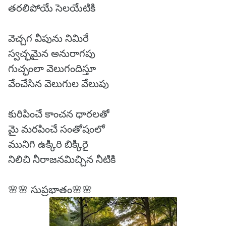
తరలిపోయే సెలయేటికి
వెచ్చగ వీపును నిమిరే
స్వచ్ఛమైన అనురాగపు
గుచ్ఛంలా వెలుగందిస్తూ
వేంచేసిన వెలుగుల వేలుపు
కురిపించే కాంచన ధారలతో
మై మరపించే సంతోషంలో
మునిగి ఉక్కిరి బిక్కిరై
నిలిచి నీరాజనమిచ్చిన నీటికి
🌸🌸 సుప్రభాతం🌸🌸