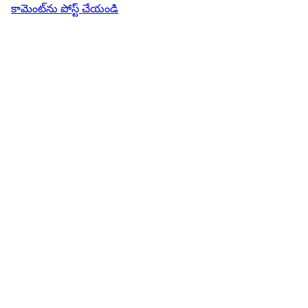
కామెంట్‌ను పోస్ట్ చేయండి