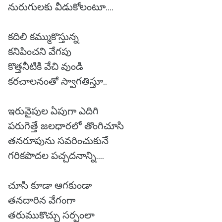
నురుగులకు వీడుకోలంటూ....
కదిలి కమ్ముకొస్తున్న
కనిపించని వేగపు
కొత్తనీటికి వేచి వుండి
కరచాలనంతో స్వాగతిస్తూ..
ఇరువైపుల ఏపుగా ఎదిగి
పరుగెత్తే జలధారలో తొంగిచూసి
తనరూపును సవరించుకునే
గరికపొదల పచ్చదనాన్ని....
చూసి కూడా ఆగకుండా
తనదారిన వేగంగా
తరుముకొచ్చు సర్పంలా