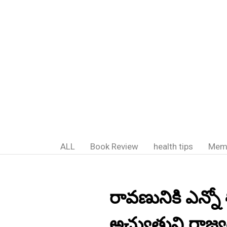
ALL
Book Review
health tips
Mem
రావణునికి ఎన్నో
అచ్యుతుని రాజ్యశ్