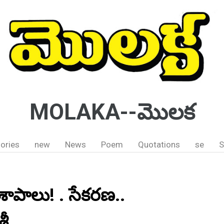
MOLAKA--మొలక
ories
new
News
Poem
Quotations
se
S
 శాపాలు! . సేకరణ..
రీ