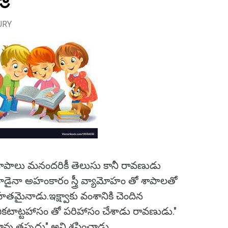
URY
శాపాలు మనందరికీ తెలుసు కానీ రావణుడు
్న వాడైనా అహంకారం స్త్రీ వ్యామోహం తో శాపాలతో
తమైనాడు.ఇక్ష్వాకు వంశానికి చెందిన
కటాట్టహాసం తో పరిహాసం చేశాడు రావణుడు."
ావు తప్పదు" అని శపించాడు