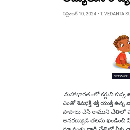
సెప్టెంబర్ 10, 2024
• T. VEDANTA S
మహాభారతంలో కర్ణుని కున్న 
ఎంతో శివభక్తి శక్తి యుక్తి ఉన
పాపాలు చేసి రాముని చేతిలో హ
అనరణ్యుడి తలను ఖండించి వి
మా వంశం వాడి చేతిలో నీకు చ