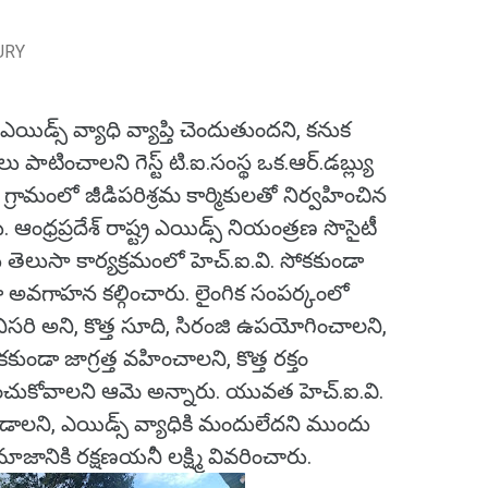
URY
యిడ్స్ వ్యాధి వ్యాప్తి చెందుతుందని, కనుక
త్తలు పాటించాలని గెస్ట్ టి.ఐ.సంస్థ ఒక.ఆర్.డబ్ల్యు
 గ్రామంలో జీడిపరిశ్రమ కార్మికులతో నిర్వహించిన
ఆంధ్రప్రదేశ్ రాష్ట్ర ఎయిడ్స్ నియంత్రణ సొసైటీ
 తెలుసా కార్యక్రమంలో హెచ్.ఐ.వి. సోకకుండా
 అవగాహన కల్గించారు. లైంగిక సంపర్కంలో
ిసరి అని, కొత్త సూది, సిరంజి ఉపయోగించాలని,
కకుండా జాగ్రత్త వహించాలని, కొత్త రక్తం
ుకోవాలని ఆమె అన్నారు. యువత హెచ్.ఐ.వి.
ండాలని, ఎయిడ్స్ వ్యాధికి మందులేదని ముందు
జానికి రక్షణయనీ లక్ష్మి వివరించారు.