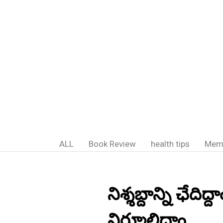
ALL
Book Review
health tips
Mem
నిశ్శబ్దాన్ని ఛేదిద
నిర్మూలిద్దాం.