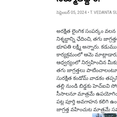
సెప్టెంబర్ 05, 2024
• T. VEDANTA S
అరక్షిత లైంగిక సంపర్కం వలన ఎ
నిశ్శబ్దాన్ని ఛేదించి, తగు జాగ్ర
భూపతి లక్ష్మి అన్నారు. కడుము
కార్యక్రమంలో ఆమె మాట్లాడారు. 
ఆధ్వర్యంలో నిర్వహించిన మీకు
తగు జాగ్రత్తలు పాటించాలంటూ
సురక్షిత కండోమ్ వాడకం తప్పన
తల్లి నుండి బిడ్డకు హెచ్ఐవి సో
సీసాలనూ మాత్రమే ఉపయోగించ
పట్ల పూర్తి అవగాహన కలిగి ఉ
జాగ్రత్త వహించుట మాత్రమే సమా