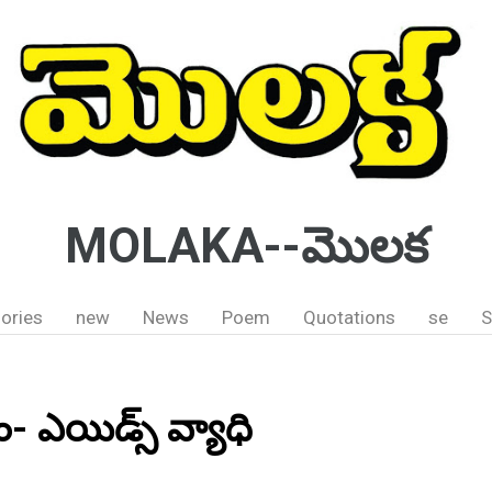
MOLAKA--మొలక
ories
new
News
Poem
Quotations
se
S
్దాం- ఎయిడ్స్ వ్యాధి