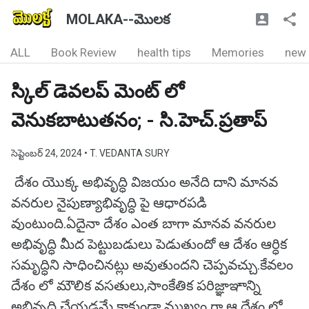
MOLAKA--మొలక
ALL
Book Review
health tips
Memories
new
స్కిల్ డెవలప్ మెంట్ లో
వెనుకబాటుతనం; - సి.హెచ్.ప్రతాప్
సెప్టెంబర్ 24, 2024
• T. VEDANTA SURY
దేశం యొక్క అభివృద్ధి విజయం అనేది దాని మానవ
వనరుల నైపుణ్యాభివృద్ధి పై ఆధారపడి
వుంటుంది.ఏదైనా దేశం ఎంత బాగా మానవ వనరుల
అభివృద్ధి మీద పెట్టుబడులు పెడుతుందో ఆ దేశం ఆర్ధిక
సమృద్ధిని సాధించినట్లు అవుతుందని చెప్పవచ్చు.కేవలం
దేశం లో మౌలిక వసతులు,సాంకేతిక పరిజ్ఞాఞాన్ని
అభివృద్ధి చేయడమే కాకుండా ముఖ్యం గా ఆ దేశం లో