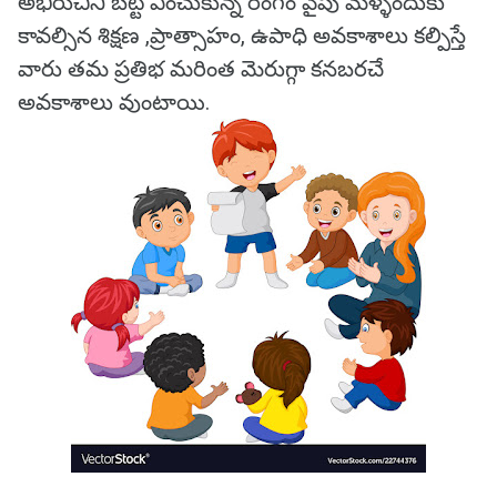
అభిరుచిని బట్టి ఎంచుకున్న రంగం వైపు మళ్ళేందుకు
కావల్సిన శిక్షణ ,ప్రాత్సాహం, ఉపాధి అవకాశాలు కల్పిస్తే
వారు తమ ప్రతిభ మరింత మెరుగ్గా కనబరచే
అవకాశాలు వుంటాయి.