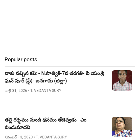
Popular posts
నాకు నచ్చిన కవి: - N.సాత్విక్-7వ తరగతి- పి.యం.శ్రీ
ఘన్ పూర్ (స్టే)- జనగామ (జిల్లా)
జులై 31, 2026
• T. VEDANTA SURY
తల్లి గర్భము నుండి ధనము తేడెవ్వడు--ఎం
బిందుమాధవి
నవంబర్ 13, 2020
• T. VEDANTA SURY