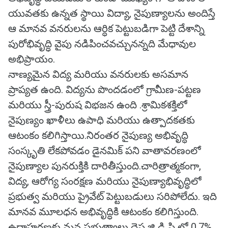
యువతకు ఉన్నత స్థాయి విద్యా, నైపుణ్యాలను అందిస్తే
ఆ మానవ వనరులను ఆర్ధిక పెట్టుబడిగా పెట్టి దేశాన్ని
పురోభివృద్ధి వైపు నడిపించవచ్చునన్నది మేధావుల
అభిప్రాయం.
నాణ్యమైన విద్య మరియు వనరులకు అసమాన
ప్రాప్యత ఉంది. విద్యను పొందడంలో గ్రామీణ-పట్టణ
మరియు స్త్రీ-పురుష విభజన ఉంది .శ్రామికశక్తిలో
నైపుణ్యం ఖాళీలు ఉపాధి మరియు ఉత్పాదకతకు
ఆటంకం కలిగిస్తాయి.నిరంతర నైపుణ్య అభివృద్ధి
సంస్కృతి లేకపోవడం డైనమిక్ పని వాతావరణంలో
నైపుణ్యాల పునరుక్తికి దారితీస్తుంది.చారిత్రాత్మకంగా,
విద్య, ఆరోగ్య సంరక్షణ మరియు నైపుణ్యాభివృద్ధిలో
ప్రభుత్వ మరియు ప్రైవేట్ పెట్టుబడులు సరిపోలేదు. ఇది
మానవ మూలధన అభివృద్ధికి ఆటంకం కలిగిస్తుంది.
ఉదాహరణకు మన ప్రభుత్వాలు దెస జి డి పి లో 0.7%