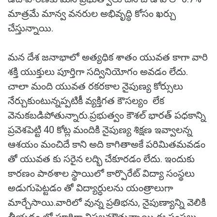
మాత్రమే మాన్వ వనరుల అభివృద్ధి కోసం ఖర్చు
చేస్తున్నాయి.
మన దేశ జనాభాలో అత్యధిక శాతం యువత కాగా వారి
శక్తి యుక్తులు పూర్తిగా సద్వినియోగం అవడం లేదు.
చాలా మంది యువత రకరకాల నైపుణ్య కోర్సులు
నేర్చుకుంటున్నప్పటికీ వ్యక్తిగత కౌసల్యం లేక
వెనుకబడిపోతున్నారు.ప్రభుత్వం కౌశల్ భారత్ పధకాన్ని
ప్రవెశపెట్టి 40 కోట్ల మందికి నైపుణ్య శిక్షణ ఇవ్వాలన్న
ఆశయం మంచిదే కాని అది కాగితాఅకే పరిమితమవడం
తో యువత కు సరైన లద్భి చేకూరడం లేదు. ఇందుకు
కారణం పాఠశాల స్థాయిలో కార్పొరేట్ విద్యా సంస్థలు
అడుగుపెట్టడం తో విద్యార్ధులను యంత్రాలుగా
మార్చేసాయి.వారిలో వున్న ప్రతిభను, నైపుణ్యాన్ని వెలికి