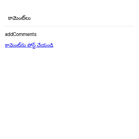
కామెంట్‌లు
addComments
కామెంట్‌ను పోస్ట్ చేయండి