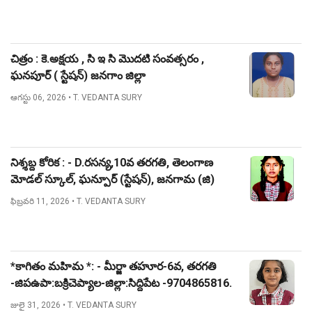
చిత్రం : కె.అక్షయ , సి ఇ సి మొదటి సంవత్సరం ,
ఘనపూర్ ( స్టేషన్) జనగాం జిల్లా
ఆగస్టు 06, 2026
• T. VEDANTA SURY
నిశ్శబ్ద కోరిక : - D.రసన్య,10వ తరగతి, తెలంగాణ
మోడల్ స్కూల్, ఘన్పూర్ (స్టేషన్), జనగామ (జి)
ఫిబ్రవరి 11, 2026
• T. VEDANTA SURY
*కాగితం మహిమ *: - మీర్జా తహూర-6వ, తరగతి
-జిపఉపా:బక్రిచెప్యాల-జిల్లా:సిద్దిపేట -9704865816.
జులై 31, 2026
• T. VEDANTA SURY