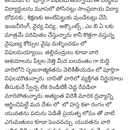
తీయడం లో పూర్తిగా విఫలమౌతున్నాయి.ఈ సంస్థలు
విద్యార్ధులను మూసలో పోసినట్లు సాంప్రదాయ విద్యా
బోధనకు , శిక్షణకు అంటిపెట్టుకు వుండేటట్లు చేసి
ఇంజనీరింగ్, వైద్య విద్య , అక్కౌంట్స్ , ఎం బి ఏ లకు
మాత్రమే పరిమితం చేస్తున్నారు కానీ కొత్తగా వస్తున్న
నైపుణ్య కోర్సుల వైపు మళ్ళించడం లో
విఫలమయ్యాయి. తల్లిదండ్రులు కూడా వారి
ఆశయాలను పిల్లల నెత్తి మీద బలవంతం గా రుద్ది
వారిలోని సృజనాత్మకతను వెలికితీయడం లో పూర్తిగా
విఫలమౌతున్నారు. దానితో వారిలో వ్యక్తిగత నిర్ణయాలు
తీసుకునే స్వేచ్చ లేక రెండిటికీ చెడ్డ రేవడిలా
మారిపోతున్నారు..అత్యంత విదెశీ మారక ద్రవ్యాన్ని
ఆర్జించిపెట్టే మన దేశం లో లో హస్త కళా రంగం లో
యువతను పదును పెడితే ప్రయత్న లోపం తో వాటి
ఎగుమతులు కూడా పెంచవచ్చు. యువతను వారి