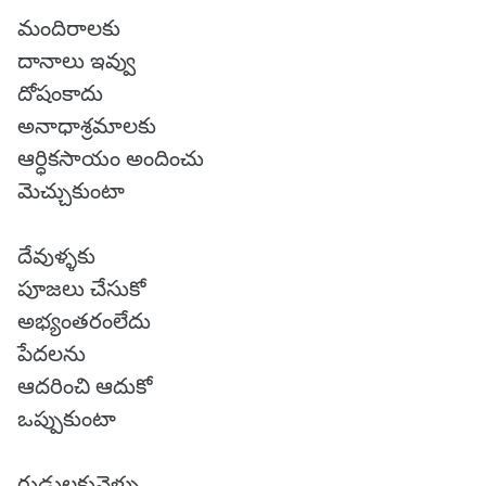
మందిరాలకు
దానాలు ఇవ్వు
దోషంకాదు
అనాధాశ్రమాలకు
ఆర్ధికసాయం అందించు
మెచ్చుకుంటా
దేవుళ్ళకు
పూజలు చేసుకో
అభ్యంతరంలేదు
పేదలను
ఆదరించి ఆదుకో
ఒప్పుకుంటా
గుడులకువెళ్ళు