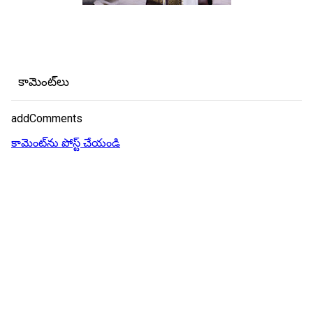
కామెంట్‌లు
addComments
కామెంట్‌ను పోస్ట్ చేయండి