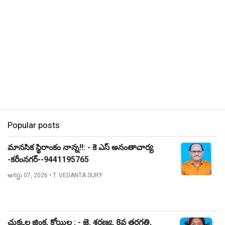
Popular posts
మానసిక స్థిరాంకం నాన్న!!: - కె ఎస్ అనంతాచార్య
-కరీంనగర్--9441195765
ఆగస్టు 07, 2026
• T. VEDANTA SURY
చుక్కల జింక, కోయిల : - జె. శరణ్య, 8వ తరగతి,