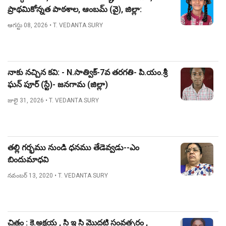
ప్రాథమికోన్నత పాఠశాల, ఆంబమ్ (వై), జిల్లా:
నిజామాబాద్.
ఆగస్టు 08, 2026
• T. VEDANTA SURY
నాకు నచ్చిన కవి: - N.సాత్విక్-7వ తరగతి- పి.యం.శ్రీ
ఘన్ పూర్ (స్టే)- జనగామ (జిల్లా)
జులై 31, 2026
• T. VEDANTA SURY
తల్లి గర్భము నుండి ధనము తేడెవ్వడు--ఎం
బిందుమాధవి
నవంబర్ 13, 2020
• T. VEDANTA SURY
చిత్రం : కె.అక్షయ , సి ఇ సి మొదటి సంవత్సరం ,