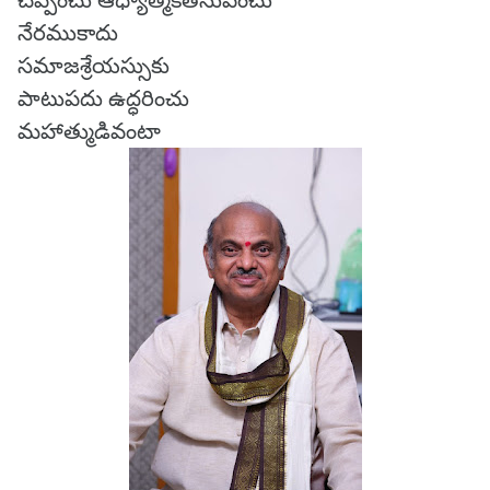
చెప్పించు ఆధ్యాత్మికతనుపెంచు
నేరముకాదు
సమాజశ్రేయస్సుకు
పాటుపదు ఉద్ధరించు
మహాత్ముడివంటా