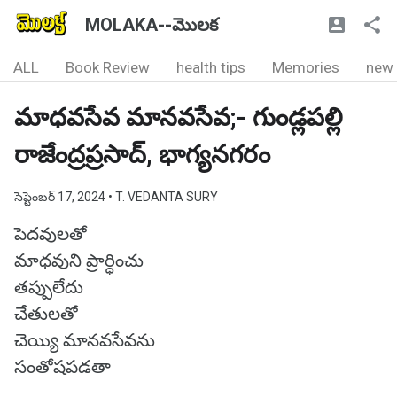
MOLAKA--మొలక
ALL
Book Review
health tips
Memories
new
మాధవసేవ మానవసేవ;- గుండ్లపల్లి
రాజేంద్రప్రసాద్, భాగ్యనగరం
సెప్టెంబర్ 17, 2024
• T. VEDANTA SURY
పెదవులతో
మాధవుని ప్రార్ధించు
తప్పులేదు
చేతులతో
చెయ్యి మానవసేవను
సంతోషపడతా