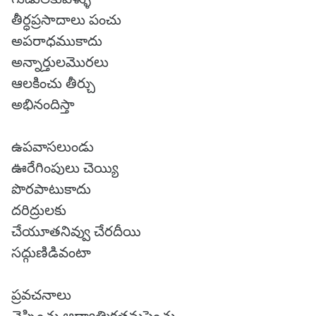
తీర్ధప్రసాదాలు పంచు
అపరాధముకాదు
అన్నార్తులమొరలు
ఆలకించు తీర్చు
అభినందిస్తా
ఉపవాసలుండు
ఊరేగింపులు చెయ్యి
పొరపాటుకాదు
దరిద్రులకు
చేయూతనివ్వు చేరదీయి
సద్గుణిడివంటా
ప్రవచనాలు