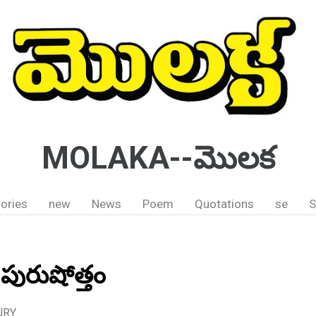
MOLAKA--మొలక
ories
new
News
Poem
Quotations
se
S
. పురుషోత్తం
URY