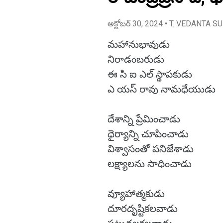
అక్టోబర్ 30, 2024
• T. VEDANTA S
మహానుభావుడు
నిరాడంబరుడు
ఈ సి ఐ ఎల్ స్థాపకుడు
ఎ యస్ రావు నామధేయ
దేశాన్ని ప్రేమించాడు
ధైర్యాన్ని చూపించాడు
విశ్వాసంతో పనిజేశాడు
లక్ష్యాలను సాధించాడ
వ్యూహాత్మకుడు
దూరదృష్టికలవాడు