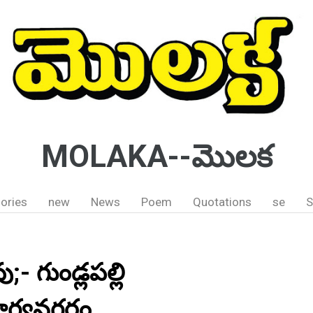
MOLAKA--మొలక
ories
new
News
Poem
Quotations
se
S
 గుండ్లపల్లి
 భాగ్యనగరం