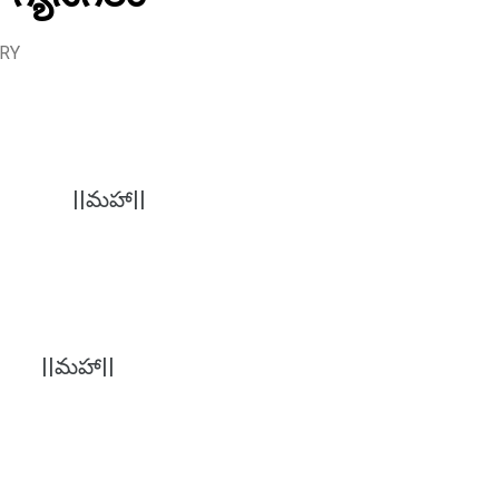
URY
ుడు ||మహా||
ు ||మహా||