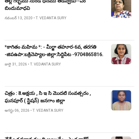
తల్లి గర్భము నుండి ధనము తేడెవ్వడు--ఎం
బిందుమాధవి
నవంబర్ 13, 2020
• T. VEDANTA SURY
*కాగితం మహిమ *: - మీర్జా తహూర-6వ, తరగతి
-జిపఉపా:బక్రిచెప్యాల-జిల్లా:సిద్దిపేట -9704865816.
జులై 31, 2026
• T. VEDANTA SURY
చిత్రం : కె.అక్షయ , సి ఇ సి మొదటి సంవత్సరం ,
ఘనపూర్ ( స్టేషన్) జనగాం జిల్లా
ఆగస్టు 06, 2026
• T. VEDANTA SURY