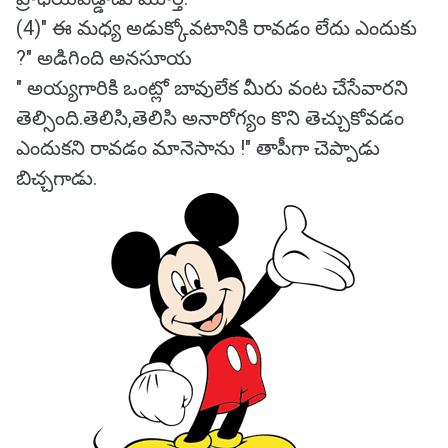
(4)" ఈ మధ్య అడుక్కోవటానికి రావడం లేదు ఎందుకు
?" అడిగింది అనసూయ
" అయ్యగారికి ఒంట్లో బావులేక మీరు వంట చేసేవారని
తెల్సింది.తెలిసి,తెలిసి అనారోగ్యం కొని తెచ్చుకోవడం
ఎందుకని రావడం మానెసాను !" తాపీగా చెప్పాడు
బిచ్చగాడు.