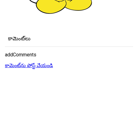
కామెంట్‌లు
addComments
కామెంట్‌ను పోస్ట్ చేయండి