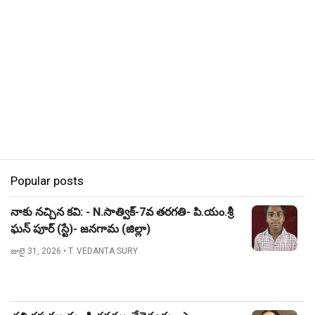
Popular posts
నాకు నచ్చిన కవి: - N.సాత్విక్-7వ తరగతి- పి.యం.శ్రీ
ఘన్ పూర్ (స్టే)- జనగామ (జిల్లా)
జులై 31, 2026
• T. VEDANTA SURY