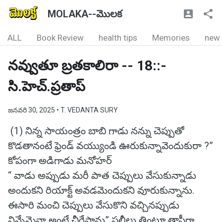
MOLAKA--మొలక
ALL
Book Review
health tips
Memories
new
నవ్వుతూ బ్రతకాలిరా -- 18::-
సి.హెచ్.ప్రతాప్
జనవరి 30, 2025
• T. VEDANTA SURY
(1) నిన్న సాయంత్రం బాబి గాడు నన్ను చెప్పుతో
కొడతానంటే ఫ్రెండ్ వయ్యుండి ఊరుకున్నావెందుకురా ?”
కోపంగా అడిగాడు మనోహర్
“ వాడు అప్పుడు మరీ పాత చెప్పులు వేసుకున్నాడు
అందుకని రియాక్ట్ అవడమెందుకని వూరుకున్నాను.
ఈసారి మంచి చెప్పులు వేసుకొని వచ్చినప్పుడు
నిన్నేమైనా అంటే చీరేస్తాను” పల్లీలు తింటూ తాపీగా