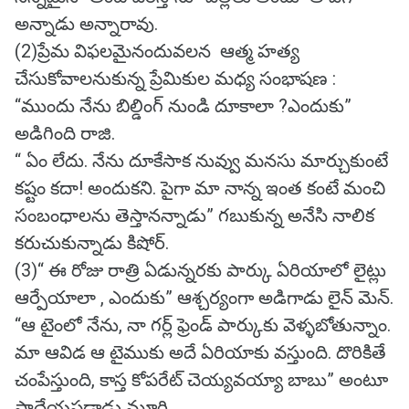
అన్నాడు అన్నారావు.
(2)ప్రేమ విఫలమైనందువలన ఆత్మ హత్య
చేసుకోవాలనుకున్న ప్రేమికుల మధ్య సంభాషణ :
“ముందు నేను బిల్డింగ్ నుండి దూకాలా ?ఎందుకు”
అడిగింది రాజి.
“ ఏం లేదు. నేను దూకేసాక నువ్వు మనసు మార్చుకుంటే
కష్టం కదా! అందుకని. పైగా మా నాన్న ఇంత కంటే మంచి
సంబంధాలను తెస్తానన్నాడు” గబుకున్న అనేసి నాలిక
కరుచుకున్నాడు కిషోర్.
(3)“ ఈ రోజు రాత్రి ఏడున్నరకు పార్కు ఏరియాలో లైట్లు
ఆర్పేయాలా , ఎందుకు” ఆశ్చర్యంగా అడిగాడు లైన్ మెన్.
“ఆ టైంలో నేను, నా గర్ల్ ఫ్రెండ్ పార్కుకు వెళ్ళబోతున్నాం.
మా ఆవిడ ఆ టైముకు అదే ఏరియాకు వస్తుంది. దొరికితే
చంపేస్తుంది, కాస్త కోపరేట్ చెయ్యవయ్యా బాబు” అంటూ
ప్రాధేయపడ్డాడు మూర్తి.