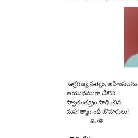
అగ్రగణ్య,సత్యం, అహింసలన
ఆయుధముగా చేకొని
స్వాతంత్య్రం సాధించిన
మహాత్మాగాంధీ జోహారులు!
🙏 🪷