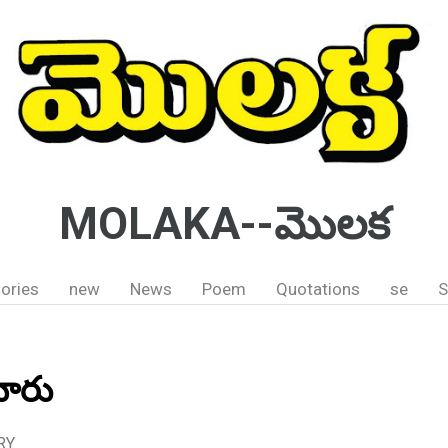
MOLAKA--మొలక
ories
new
News
Poem
Quotations
se
S
యారు
RY