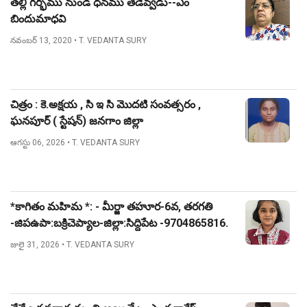
తల్లి గర్భము నుండి ధనము తేడెవ్వడు--ఎం
బిందుమాధవి
నవంబర్ 13, 2020
• T. VEDANTA SURY
చిత్రం : కె.అక్షయ , సి ఇ సి మొదటి సంవత్సరం ,
ఘనపూర్ ( స్టేషన్) జనగాం జిల్లా
ఆగస్టు 06, 2026
• T. VEDANTA SURY
*కాగితం మహిమ *: - మీర్జా తహూర-6వ, తరగతి
-జిపఉపా:బక్రిచెప్యాల-జిల్లా:సిద్దిపేట -9704865816.
జులై 31, 2026
• T. VEDANTA SURY