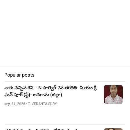
Popular posts
నాకు నచ్చిన కవి: - N.సాత్విక్-7వ తరగతి- పి.యం.శ్రీ
ఘన్ పూర్ (స్టే)- జనగామ (జిల్లా)
జులై 31, 2026
• T. VEDANTA SURY