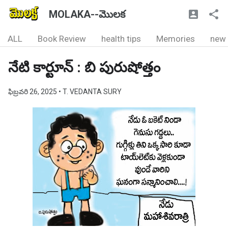
MOLAKA--మొలక
ALL
Book Review
health tips
Memories
new
నేటి కార్టూన్ : బి పురుషోత్తం
ఫిబ్రవరి 26, 2025
• T. VEDANTA SURY