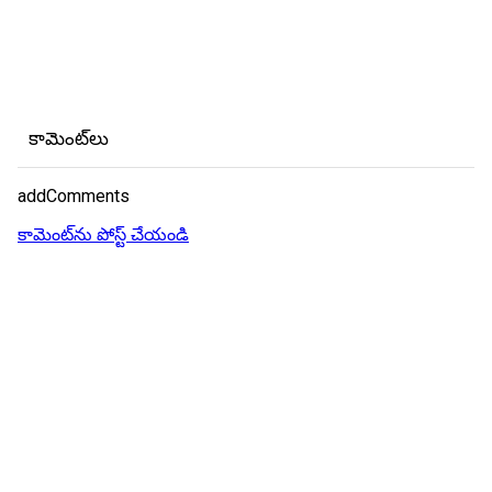
కామెంట్‌లు
addComments
కామెంట్‌ను పోస్ట్ చేయండి