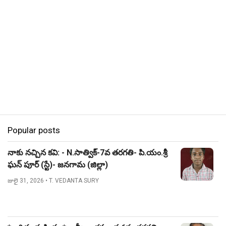
Popular posts
నాకు నచ్చిన కవి: - N.సాత్విక్-7వ తరగతి- పి.యం.శ్రీ
ఘన్ పూర్ (స్టే)- జనగామ (జిల్లా)
జులై 31, 2026
• T. VEDANTA SURY