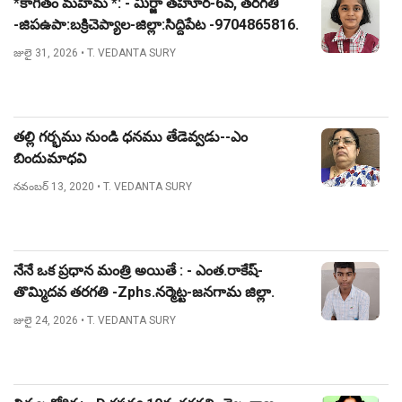
*కాగితం మహిమ *: - మీర్జా తహూర-6వ, తరగతి
-జిపఉపా:బక్రిచెప్యాల-జిల్లా:సిద్దిపేట -9704865816.
జులై 31, 2026
• T. VEDANTA SURY
తల్లి గర్భము నుండి ధనము తేడెవ్వడు--ఎం
బిందుమాధవి
నవంబర్ 13, 2020
• T. VEDANTA SURY
నేనే ఒక ప్రధాన మంత్రి అయితే : - ఎంత.రాకేష్-
తొమ్మిదవ తరగతి -Zphs.నర్మెట్ట-జనగామ జిల్లా.
జులై 24, 2026
• T. VEDANTA SURY