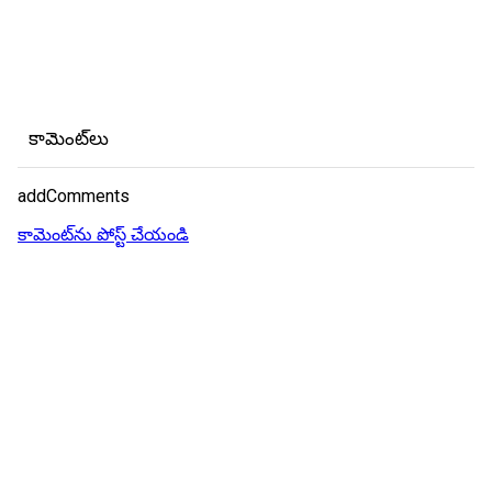
కామెంట్‌లు
addComments
కామెంట్‌ను పోస్ట్ చేయండి