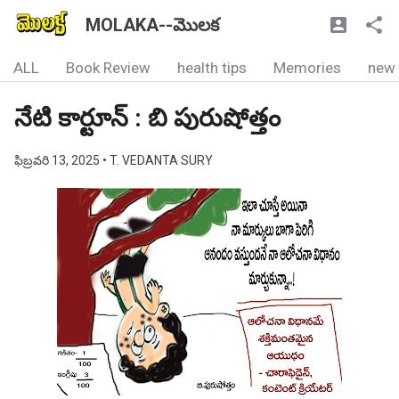
MOLAKA--మొలక
ALL
Book Review
health tips
Memories
new
నేటి కార్టూన్ : బి పురుషోత్తం
ఫిబ్రవరి 13, 2025
• T. VEDANTA SURY