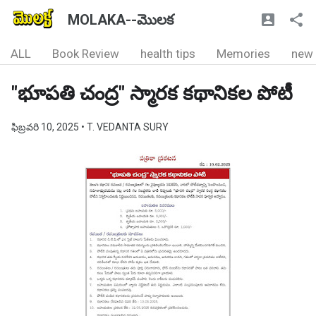
MOLAKA--మొలక
ALL
Book Review
health tips
Memories
new
"భూపతి చంద్ర" స్మారక కథానికల పోటీ
ఫిబ్రవరి 10, 2025
• T. VEDANTA SURY