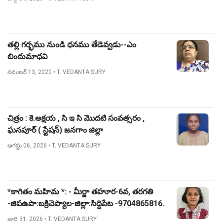
తల్లి గర్భము నుండి ధనము తేడెవ్వడు--ఎం
బిందుమాధవి
నవంబర్ 13, 2020
• T. VEDANTA SURY
చిత్రం : కె.అక్షయ , సి ఇ సి మొదటి సంవత్సరం ,
ఘనపూర్ ( స్టేషన్) జనగాం జిల్లా
ఆగస్టు 06, 2026
• T. VEDANTA SURY
*కాగితం మహిమ *: - మీర్జా తహూర-6వ, తరగతి
-జిపఉపా:బక్రిచెప్యాల-జిల్లా:సిద్దిపేట -9704865816.
జులై 31, 2026
• T. VEDANTA SURY