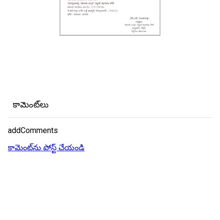
కామెంట్‌లు
addComments
కామెంట్‌ను పోస్ట్ చేయండి