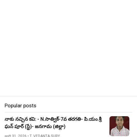
Popular posts
నాకు నచ్చిన కవి: - N.సాత్విక్-7వ తరగతి- పి.యం.శ్రీ
ఘన్ పూర్ (స్టే)- జనగామ (జిల్లా)
జులై 31, 2026
• T. VEDANTA SURY