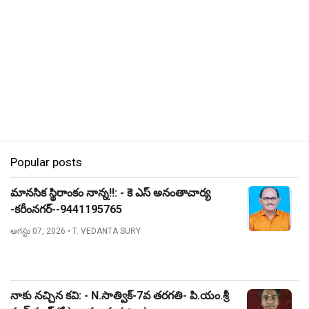
Popular posts
మానసిక స్థిరాంకం నాన్న!!: - కె ఎస్ అనంతాచార్య
-కరీంనగర్--9441195765
ఆగస్టు 07, 2026
• T. VEDANTA SURY
నాకు నచ్చిన కవి: - N.సాత్విక్-7వ తరగతి- పి.యం.శ్రీ