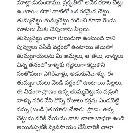
మాట్లాడుకుందాము. ప్రకృతిలో అనేక రకాల చెట్లు
ఉంటాయి కదా! వాటిలో ఒక రకమైన చెట్టు
తుమ్మచెట్టు.తుమ్మచెట్టు గురించి కూడా రెండు
మాటలు మీకు చెపుతాను పిల్లలు.
తుమ్మచెట్టు చాలా గుబురుగా ఉంటుంది దాని
పువ్వులు పసిడి వర్ణంలో ఉంటాయి తెలుసా!.
తుమ్మకాయలను మీ అమ్మలు, తాతలు, నాన్నలు
చిన్న తనంలో కాళ్ళకు గజ్జెలుగా కట్టుకొని
సంతోషంగా ఎగిరేవాళ్లు, ఆడుకునేవాళ్ళు. ఈ
తుమ్మకాయలు వెండి వర్ణంలో ఉంటాయి పిల్లలు.
ఈ విధంగా ప్రాణం ఉన్న తుమ్మచెట్టును వడ్రంగి
వాళ్ళు నరికి వేసి కొన్ని రోజులు కర్రను ఎండబెట్టి
నన్ను (బండి )తయారు చేశారు. ప్రాణం ఉన్న
చెట్టును నరికి వేయడం నాకు చాలా బాధగా ఉంది.
అయినప్పటికీ వ్యవసాయం చేసేవారికి చాలా