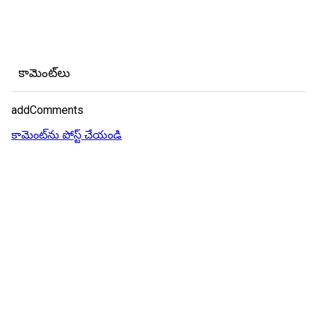
కామెంట్‌లు
addComments
కామెంట్‌ను పోస్ట్ చేయండి