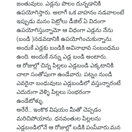
జంతువులు. ఎడ్లను పొలం దున్నడానికి
ఉపయోగిస్తారు. అలాగే ఒక వాహనం నడవాలంటే
ఇప్పుడు మనం పెట్రోలు డీజిల్ ఏ విదంగా
ఉపయోగిస్తున్నామో ఆ విధంగా ఎడ్లను నేను
(బండి )నడవడానికి ఉపయోగించుకున్నాను.
అందుకే ఎడ్లకు బండికి అవినాభావ సంబంధము
ఉంది. అందుకే నన్ను ఎడ్ల బండి అంటారు.
ఆ రోజుల్లో చిన్న పిల్లలు ఎడ్లబండి ఎక్కటానికి
చాలా సంతోషంగా ఉండేవారు. పట్నం నుండి
ఎవరైనా బంధువులు ఎడ్లబండిలో వస్తున్నారంటే
ఎదురుగా వెళ్ళి పిల్లలు సంభరంగా
ఉండేటోళ్ళు.
అరేరే... ఇంకొక విషయం మీతో చెప్పడం
మరిచిపోయాను. ధనవంతుల పిల్లలను
ఎడ్లబండిలోనే ఆ రోజుల్లో బడికి పంపేవారు.మన