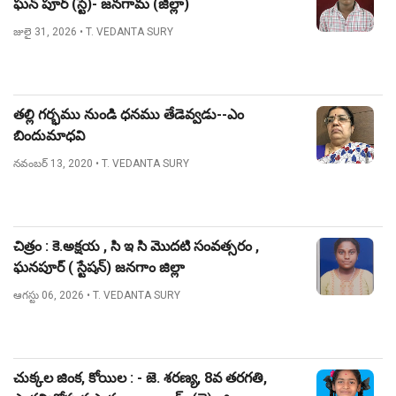
ఘన్ పూర్ (స్టే)- జనగామ (జిల్లా)
జులై 31, 2026
• T. VEDANTA SURY
తల్లి గర్భము నుండి ధనము తేడెవ్వడు--ఎం
బిందుమాధవి
నవంబర్ 13, 2020
• T. VEDANTA SURY
చిత్రం : కె.అక్షయ , సి ఇ సి మొదటి సంవత్సరం ,
ఘనపూర్ ( స్టేషన్) జనగాం జిల్లా
ఆగస్టు 06, 2026
• T. VEDANTA SURY
చుక్కల జింక, కోయిల : - జె. శరణ్య, 8వ తరగతి,