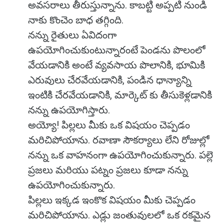
అవసరాలు తీరుస్తున్నాను. కాబట్టి అప్పటి నుండి
నాకు కొంచెం బాధ తగ్గింది.
నన్ను రైతులు ఏవిదంగా
ఉపయోగించుకుంటున్నారంటే పెండను పొలంలో
వేయడానికి అంటే వ్యవసాయ పొలానికి, భూమికి
ఎరువులు చేరవేయడానికి, పండిన ధాన్యాన్ని
ఇంటికి చేరవేయడానికి, మార్కెట్ కు తీసుకెళ్లడానికి
నన్ను ఉపయోగిస్తారు.
అయ్యో! పిల్లలు మీకు ఒక విషయం చెప్పడం
మరిచిపోయాను. రవాణా సౌకర్యాలు లేని రోజుల్లో
నన్ను ఒక వాహనంగా ఉపయోగించుకున్నారు. పల్లె
ప్రజలు మరియు పట్నం ప్రజలు కూడా నన్ను
ఉపయోగించుకున్నారు.
పిల్లలు ఇక్కడ ఇంకొక విషయం మీకు చెప్పడం
మరిచిపోయాను. ఎడ్లు జంతువులలో ఒక రకమైన