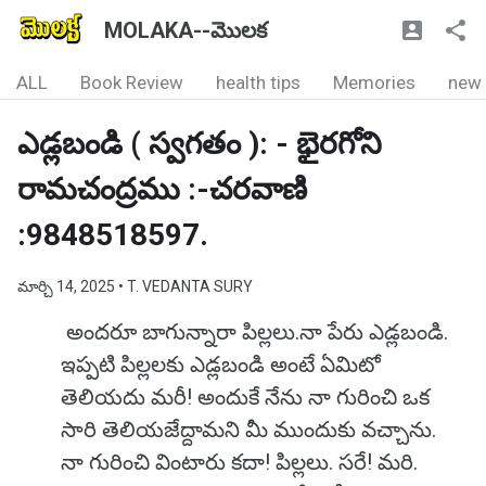
MOLAKA--మొలక
ALL
Book Review
health tips
Memories
new
ఎడ్లబండి ( స్వగతం ): - భైరగోని
రామచంద్రము :-చరవాణి
:9848518597.
మార్చి 14, 2025
• T. VEDANTA SURY
అందరూ బాగున్నారా పిల్లలు.నా పేరు ఎడ్లబండి.
ఇప్పటి పిల్లలకు ఎడ్లబండి అంటే ఏమిటో
తెలియదు మరీ! అందుకే నేను నా గురించి ఒక
సారి తెలియజేద్దామని మీ ముందుకు వచ్చాను.
నా గురించి వింటారు కదా! పిల్లలు. సరే! మరి.