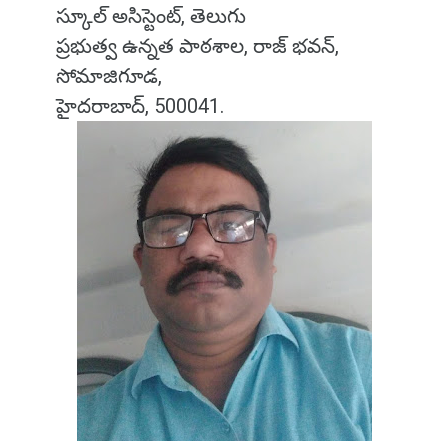
స్కూల్ అసిస్టెంట్, తెలుగు
ప్రభుత్వ ఉన్నత పాఠశాల, రాజ్ భవన్,
సోమాజిగూడ,
హైదరాబాద్, 500041.