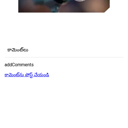
కామెంట్‌లు
addComments
కామెంట్‌ను పోస్ట్ చేయండి