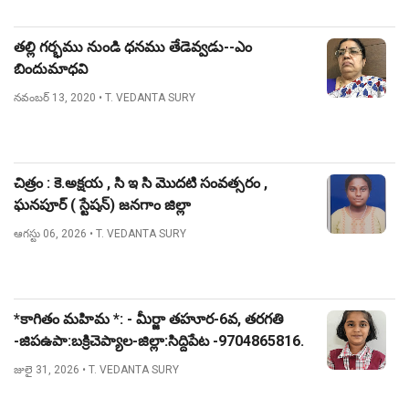
తల్లి గర్భము నుండి ధనము తేడెవ్వడు--ఎం
బిందుమాధవి
నవంబర్ 13, 2020
• T. VEDANTA SURY
చిత్రం : కె.అక్షయ , సి ఇ సి మొదటి సంవత్సరం ,
ఘనపూర్ ( స్టేషన్) జనగాం జిల్లా
ఆగస్టు 06, 2026
• T. VEDANTA SURY
*కాగితం మహిమ *: - మీర్జా తహూర-6వ, తరగతి
-జిపఉపా:బక్రిచెప్యాల-జిల్లా:సిద్దిపేట -9704865816.
జులై 31, 2026
• T. VEDANTA SURY