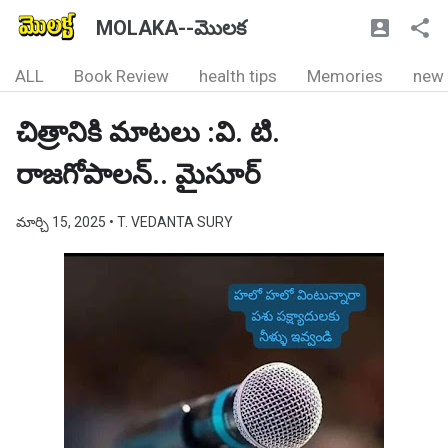
MOLAKA--మొలక
ALL
Book Review
health tips
Memories
new
చిత్రానికి మాటలు :వి. టి.
రాజగోపాలన్.. మైసూర్
మార్చి 15, 2025
• T. VEDANTA SURY