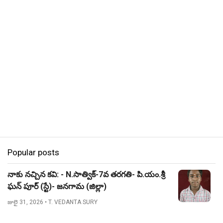
Popular posts
నాకు నచ్చిన కవి: - N.సాత్విక్-7వ తరగతి- పి.యం.శ్రీ
ఘన్ పూర్ (స్టే)- జనగామ (జిల్లా)
జులై 31, 2026
• T. VEDANTA SURY