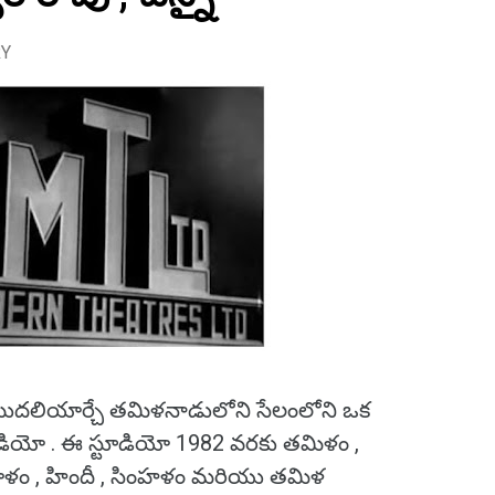
RY
దలియార్చే తమిళనాడులోని సేలంలోని ఒక
డియో . ఈ స్టూడియో 1982 వరకు తమిళం ,
ాళం , హిందీ , సింహళం మరియు తమిళ