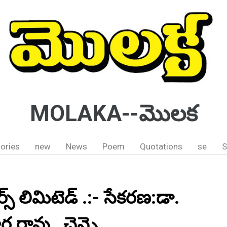
MOLAKA--మొలక
ories
new
News
Poem
Quotations
se
S
్ లిమిటెడ్ .:- సేకరణ:డా.
వర రావు , చెన్నై