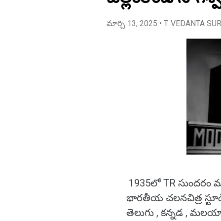
మార్చి 13, 2025
• T. VEDANTA SU
1935లో TR సుందరం ము
భారతీయ చలనచిత్ర స్టూ
తెలుగు , కన్నడ , మలయ