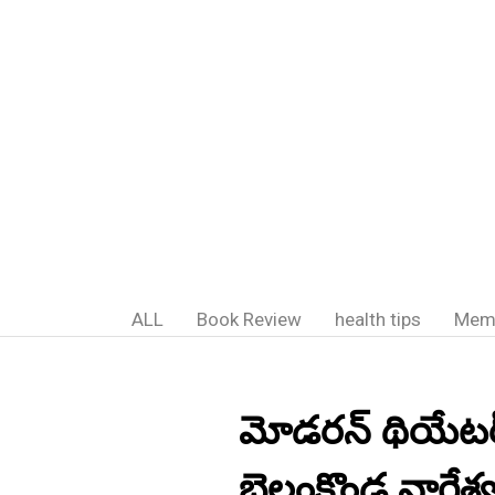
ALL
Book Review
health tips
Mem
మోడరన్ థియేటర్స
బెల్లంకొండ నాగేశ్