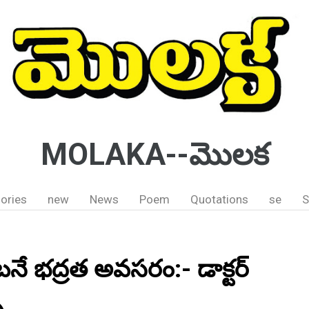
MOLAKA--మొలక
ories
new
News
Poem
Quotations
se
S
నే భద్రత అవసరం:- డాక్టర్
ై