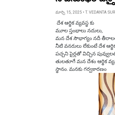
మార్చి 15, 2025
• T. VEDANTA SU
దేశ ఆర్థిక వ్యవస్థ కు
మూల స్తంభాలు నదులు,
మన దేశ సౌభాగ్యం నదీ తీరాల
నీటి వనరులు లేకుంటే దేశ ఆర్థిక
పచ్చని పైర్లతో విచ్చిన పువ
తులతూగే మన దేశం ఆర్థిక వ్యవస్
స్థానం. మనకు గర్వకారణం