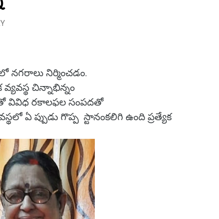
RY
లో నగరాలు నిర్మించడం.
 వ్యవస్థ చిన్నాభిన్నం
్వులతో వివిధ రకాలఫల సంపదతో
థలో ఏ ప్పుడు గొప్ప స్టానంకలిగి ఉంది ప్రత్యేక