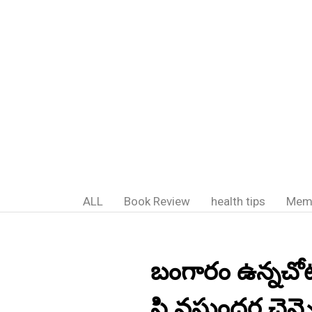
ALL
Book Review
health tips
Mem
బంగారం ఉన్నచోట
సి వసుంధర చెన్న