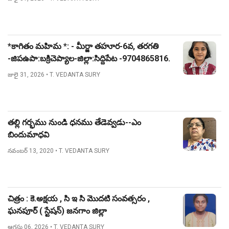
*కాగితం మహిమ *: - మీర్జా తహూర-6వ, తరగతి
-జిపఉపా:బక్రిచెప్యాల-జిల్లా:సిద్దిపేట -9704865816.
జులై 31, 2026
• T. VEDANTA SURY
తల్లి గర్భము నుండి ధనము తేడెవ్వడు--ఎం
బిందుమాధవి
నవంబర్ 13, 2020
• T. VEDANTA SURY
చిత్రం : కె.అక్షయ , సి ఇ సి మొదటి సంవత్సరం ,
ఘనపూర్ ( స్టేషన్) జనగాం జిల్లా
ఆగస్టు 06, 2026
• T. VEDANTA SURY