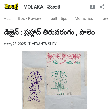
MOLAKA--మొలక
ALL
Book Review
health tips
Memories
new
డిజైన్ : ప్రహ్లాద్ తిరువరంగం , పాలెం
మార్చి 28, 2025
• T. VEDANTA SURY