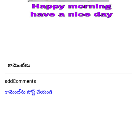
కామెంట్‌లు
addComments
కామెంట్‌ను పోస్ట్ చేయండి