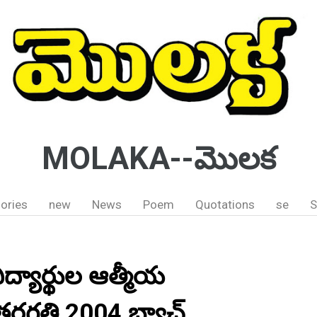
MOLAKA--మొలక
ories
new
News
Poem
Quotations
se
S
ద్యార్థుల ఆత్మీయ
రగతి 2004 బ్యాచ్