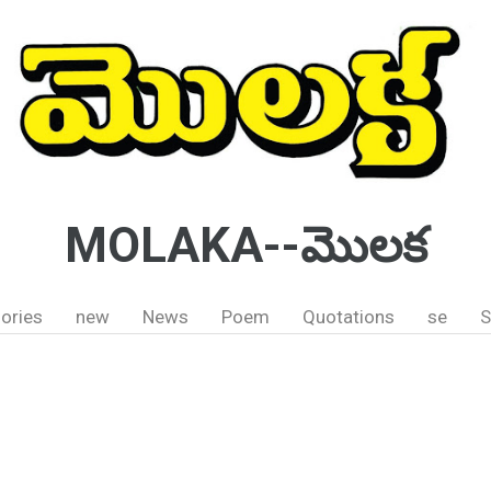
MOLAKA--మొలక
ories
new
News
Poem
Quotations
se
S