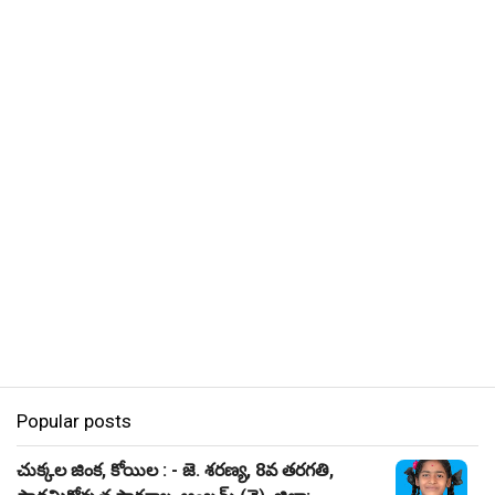
Popular posts
చుక్కల జింక, కోయిల : - జె. శరణ్య, 8వ తరగతి,