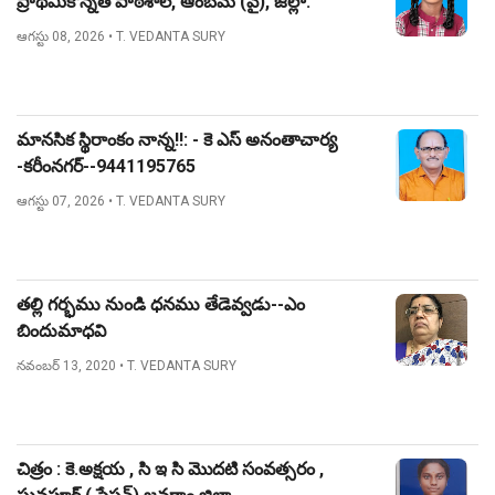
ప్రాథమికోన్నత పాఠశాల, ఆంబమ్ (వై), జిల్లా:
నిజామాబాద్.
ఆగస్టు 08, 2026
• T. VEDANTA SURY
మానసిక స్థిరాంకం నాన్న!!: - కె ఎస్ అనంతాచార్య
-కరీంనగర్--9441195765
ఆగస్టు 07, 2026
• T. VEDANTA SURY
తల్లి గర్భము నుండి ధనము తేడెవ్వడు--ఎం
బిందుమాధవి
నవంబర్ 13, 2020
• T. VEDANTA SURY
చిత్రం : కె.అక్షయ , సి ఇ సి మొదటి సంవత్సరం ,