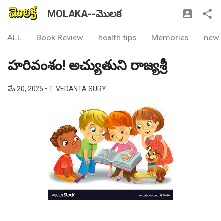
MOLAKA--మొలక
ALL
Book Review
health tips
Memories
new
హరివంశం! అచ్యుతుని రాజ్యశ్రీ
మే 20, 2025
• T. VEDANTA SURY