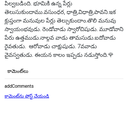
పిల్వబడింది. భూమికి ఉన్న పేర్లు
తెలుసుకుందాము.వసుంధర, ధాత్రి,విధాత్రి,పావని.ఇక
క్లుప్తంగా మనువుల పేర్లు తెల్సుకుందాం.తొలి మనువు
స్వాయంభవుడు. రెండోవాడు స్వారోచిషుడు. మూడోవాని
పేరు ఉత్తముడు.నాల్గవ వాడు తామసుడు.ఐదోవాడు
రైవతుడు. ఆరోవాడు చాక్షుషుడు. 7వవాడు
వైవస్వతుడు. ఈయన కాలం ఇప్పడు నడుస్తోంది.🌹
కామెంట్‌లు
addComments
కామెంట్‌ను పోస్ట్ చేయండి