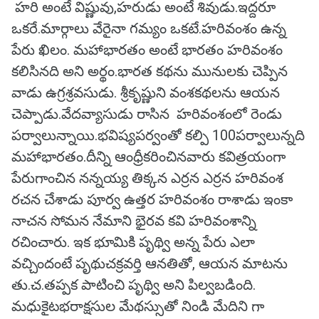
హరి అంటే విష్ణువు,హరుడు అంటే శివుడు.ఇద్దరూ
ఒకరే.మార్గాలు వేరైనా గమ్యం ఒకటే.హరివంశం ఉన్న
పేరు ఖిలం. మహాభారతం అంటే భారతం హరివంశం
కలిసినది అని అర్థం.భారత కథను మునులకు చెప్పిన
వాడు ఉగ్రశ్రవసుడు. శ్రీకృష్ణుని వంశకథలను ఆయన
చెప్పాడు.వేదవ్యాసుడు రాసిన హరివంశంలో రెండు
పర్వాలున్నాయి.భవిష్యపర్వంతో కల్పి 100పర్వాలున్నది
మహాభారతం.దీన్ని ఆంధ్రీకరించినవారు కవిత్రయంగా
పేరుగాంచిన నన్నయ్య తిక్కన ఎర్రన ఎర్రన హరివంశ
రచన చేశాడు పూర్వ ఉత్తర హరివంశం రాశాడు ఇంకా
నాచన సోమన నేమాని భైరవ కవి హరివంశాన్ని
రచించారు. ఇక భూమికి పృథ్వి అన్న పేరు ఎలా
వచ్చిందంటే పృథుచక్రవర్తి ఆనతితో, ఆయన మాటను
తు.చ.తప్పక పాటించి పృథ్వి అని పిల్వబడింది.
మధుకైటభరాక్షసుల మేథస్సుతో నిండి మేదిని గా