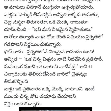
ఆ మాటలు వినగానే ముగ్గురూ ఆశ్చర్యపోయారు.
వాళ్లను పార్క్‌కి తీసుకెళ్లిన అన్విత అక్కడ ఆడుతూ,
చెట్ల చుట్టూ తిరుగుతూ, ఒక మొక్క నాటుతూ
చూపించింది – “ఇవి మన నిజమైన స్నేహితులు.”
ఆ రోజు తర్వాత వాళ్లు రోజు కొంత సమయం ప్రకృతిలో
గడపాలని నిర్ణయించుకున్నారు.
ఫోన్ కాదు... ప్రకృతిలోనే నిజమైన ఆనందం ఉంది!
అన్విత – “ఒక చిన్న విత్తనం నాటి నీటివేసిన ప్రతిసారీ,
మనం ఒక మంచి అలవాటుని నాటినట్టే!” అని ఆ
చిన్నారులకు తెలియజేసింది వారిలో చైతన్యం
తీసుకొచ్చింది
వాళ్లు ఇక ప్రతివారం ఒక్క మొక్క నాటాలని, ఇంటి
ముందు చిన్న తోట తయారు చేయాలని
నిర్ణయించుకున్నారు.