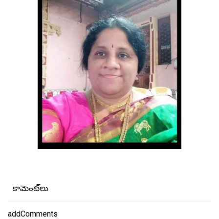
కామెంట్‌లు
addComments