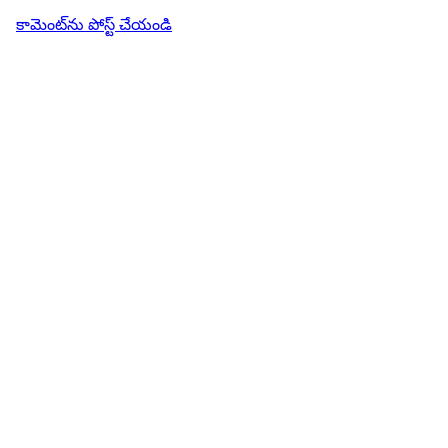
కామెంట్‌ను పోస్ట్ చేయండి