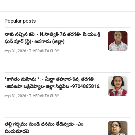
Popular posts
నాకు నచ్చిన కవి: - N.సాత్విక్-7వ తరగతి- పి.యం.శ్రీ
ఘన్ పూర్ (స్టే)- జనగామ (జిల్లా)
జులై 31, 2026
• T. VEDANTA SURY
*కాగితం మహిమ *: - మీర్జా తహూర-6వ, తరగతి
-జిపఉపా:బక్రిచెప్యాల-జిల్లా:సిద్దిపేట -9704865816.
జులై 31, 2026
• T. VEDANTA SURY
తల్లి గర్భము నుండి ధనము తేడెవ్వడు--ఎం
బిందుమాధవి