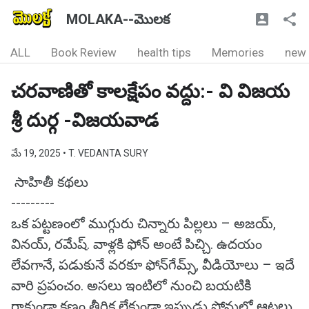
MOLAKA--మొలక
ALL
Book Review
health tips
Memories
new
చరవాణితో కాలక్షేపం వద్దు:- వి విజయ
శ్రీ దుర్గ -విజయవాడ
మే 19, 2025
• T. VEDANTA SURY
సాహితీ కథలు
---------
ఒక పట్టణంలో ముగ్గురు చిన్నారు పిల్లలు – అజయ్,
వినయ్, రమేష్. వాళ్లకి ఫోన్ అంటే పిచ్చి. ఉదయం
లేవగానే, పడుకునే వరకూ ఫోన్‌గేమ్స్, వీడియోలు – ఇదే
వారి ప్రపంచం. అసలు ఇంటిలో నుంచి బయటికి
రాకుండా క్షణం తీరిక లేకుండా ఇప్పుడు ఫోనులో ఆటలు