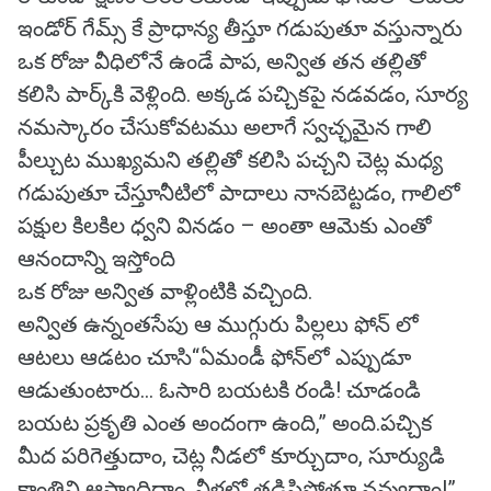
ఇండోర్ గేమ్స్ కే ప్రాధాన్య తీస్తూ గడుపుతూ వస్తున్నారు
ఒక రోజు వీధిలోనే ఉండే పాప, అన్విత తన తల్లితో
కలిసి పార్క్‌కి వెళ్లింది. అక్కడ పచ్చికపై నడవడం, సూర్య
నమస్కారం చేసుకోవటము అలాగే స్వచ్ఛమైన గాలి
పీల్చుట ముఖ్యమని తల్లితో కలిసి పచ్చని చెట్ల మధ్య
గడుపుతూ చేస్తూనీటిలో పాదాలు నానబెట్టడం, గాలిలో
పక్షుల కిలకిల ధ్వని వినడం – అంతా ఆమెకు ఎంతో
ఆనందాన్ని ఇస్తోంది
ఒక రోజు అన్విత వాళ్లింటికి వచ్చింది.
అన్విత ఉన్నంతసేపు ఆ ముగ్గురు పిల్లలు ఫోన్ లో
ఆటలు ఆడటం చూసి“ఏమండీ ఫోన్‌లో ఎప్పుడూ
ఆడుతుంటారు… ఓసారి బయటకి రండి! చూడండి
బయట ప్రకృతి ఎంత అందంగా ఉంది,” అంది.పచ్చిక
మీద పరిగెత్తుదాం, చెట్ల నీడలో కూర్చుదాం, సూర్యుడి
కాంతిని ఆస్వాదిద్దాం. నీళ్లలో తడిసిపోతూ నవ్వుదాం!”