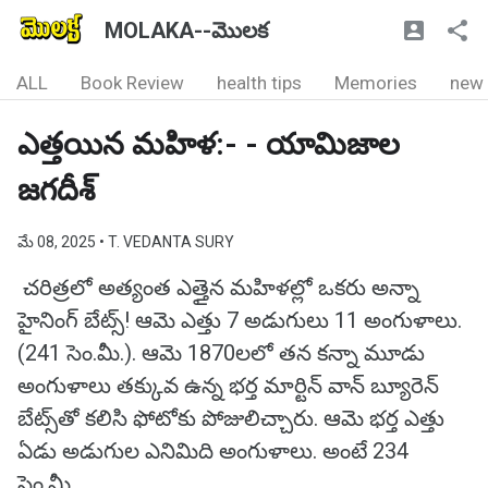
MOLAKA--మొలక
ALL
Book Review
health tips
Memories
new
ఎత్తయిన మహిళ:- - యామిజాల
జగదీశ్
మే 08, 2025
• T. VEDANTA SURY
చరిత్రలో అత్యంత ఎత్తైన మహిళల్లో ఒకరు అన్నా
హైనింగ్ బేట్స్! ఆమె ఎత్తు 7 అడుగులు 11 అంగుళాలు.
(241 సెం.మీ.). ఆమె 1870లలో తన కన్నా మూడు
అంగుళాలు తక్కువ ఉన్న భర్త మార్టిన్ వాన్ బ్యూరెన్
బేట్స్‌తో కలిసి ఫోటోకు పోజులిచ్చారు. ఆమె భర్త ఎత్తు
ఏడు అడుగుల ఎనిమిది అంగుళాలు. అంటే 234
సెం.మీ.