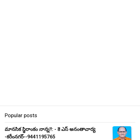
Popular posts
మానసిక స్థిరాంకం నాన్న!!: - కె ఎస్ అనంతాచార్య
-కరీంనగర్--9441195765