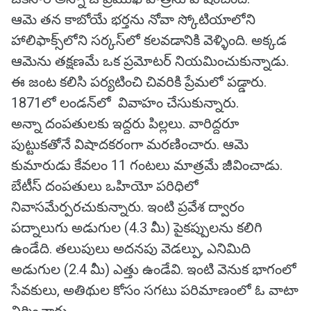
ఆమె తన కాబోయే భర్తను నోవా స్కోటియాలోని
హాలిఫాక్స్‌లోని సర్కస్‌లో కలవడానికి వెళ్ళింది. అక్కడ
ఆమెను తక్షణమే ఒక ప్రమోటర్ నియమించుకున్నాడు.
ఈ జంట కలిసి పర్యటించి చివరికి ప్రేమలో పడ్డారు.
1871లో లండన్‌లో వివాహం చేసుకున్నారు.
అన్నా దంపతులకు ఇద్దరు పిల్లలు. వారిద్దరూ
పుట్టుకతోనే విషాదకరంగా మరణించారు. ఆమె
కుమారుడు కేవలం 11 గంటలు మాత్రమే జీవించాడు.
బేటీస్ దంపతులు ఒహియో పరిధిలో
నివాసమేర్పరచుకున్నారు. ఇంటి ప్రవేశ ద్వారం
పద్నాలుగు అడుగుల (4.3 మీ) పైకప్పులను కలిగి
ఉండేది. తలుపులు అదనపు వెడల్పు, ఎనిమిది
అడుగుల (2.4 మీ) ఎత్తు ఉండేవి. ఇంటి వెనుక భాగంలో
సేవకులు, అతిథుల కోసం సగటు పరిమాణంలో ఓ వాటా