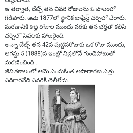
నిర్మించారు.
ఆ తర్వాత, బేట్స్ తన చివరి రోజులను ఓ పొలంలో
గడిపారు. ఆమె 1877లో స్థానిక బాప్టిస్ట్ చర్చిలో చేరారు.
మరణానికి కొద్ది రోజుల ముందు వరకు తన భర్తతో కలిసి
చర్చిలో సేవలకు హాజరైంది.
అన్నా బేట్స్ తన 42వ పుట్టినరోజుకు ఒక రోజు ముందు,
ఆగస్టు 5 (1888)న ఇంట్లో నిద్రలోనే గుండెపోటుతో
మరణించింది .
జీవితకాలంలో ఆమె ఎందుకింత అసాధారణ ఎత్తు
ఎదిగారనేది ఎవరికీ తెలీలేదు.