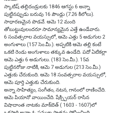
స్కాటిష్ తల్లిదండ్రులకు 1846 ఆగస్టు 6 అన్నా
పుట్టినప్పుడు బరువు 16 పౌండ్లు (7.26 కిలోలు).
సాధారణమైన పొడవే. ఆమె 12 మంది
తోబుట్టువులందరూ సామాన్యమైన ఎత్తే ఉండేవారు.
6 సంవత్సరాల వయస్సులో, ఆమె ఎత్తు 5 అడుగుల 2
అంగుళాలు (157 సెం.మీ.). అప్పటికి ఆమె తల్లి కంటే
ఒకటి రెండు అంగుళాలు తక్కువ ఉండేది. పదో ఏటికల్లా
ఆమె ఎత్తు 6 అడుగులు. (183 సెం.మీ.). 15వ
పుట్టినరోజు నాటికి, ఆమె 7 అడుగుల (213 సెం.మీ.)
ఎత్తుకు చేరుకుంది. ఆమె 18 సంవత్సరాల వయస్సులో,
ఆమె పూర్తి ఎత్తుకు చేరుకుంది.
అన్నా సాహిత్యం, సంగీతం, నటన, గానంలో రాణించేది.
ఆమె పియానో ​​వాయించేది. షేక్స్పియర్ రాసిన
విషాదాంత నాటకం మాక్‌బెత్ ( 1603 - 1607)లో
ఒకసారి అన్నా ఓ ప్రముఖ పాత్రను పోషించింది.