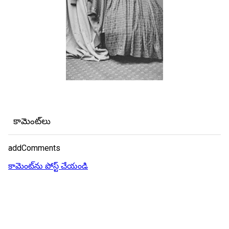
కామెంట్‌లు
addComments
కామెంట్‌ను పోస్ట్ చేయండి