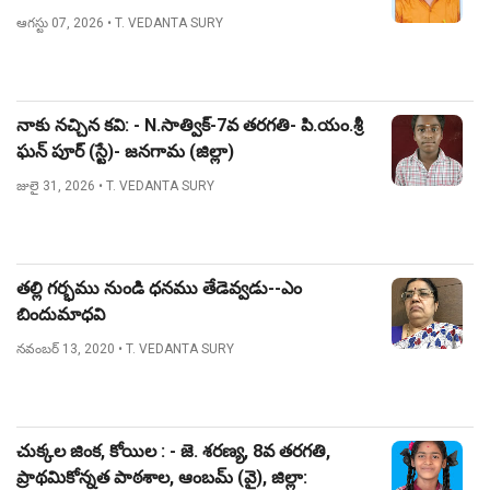
ఆగస్టు 07, 2026
• T. VEDANTA SURY
నాకు నచ్చిన కవి: - N.సాత్విక్-7వ తరగతి- పి.యం.శ్రీ
ఘన్ పూర్ (స్టే)- జనగామ (జిల్లా)
జులై 31, 2026
• T. VEDANTA SURY
తల్లి గర్భము నుండి ధనము తేడెవ్వడు--ఎం
బిందుమాధవి
నవంబర్ 13, 2020
• T. VEDANTA SURY
చుక్కల జింక, కోయిల : - జె. శరణ్య, 8వ తరగతి,
ప్రాథమికోన్నత పాఠశాల, ఆంబమ్ (వై), జిల్లా: