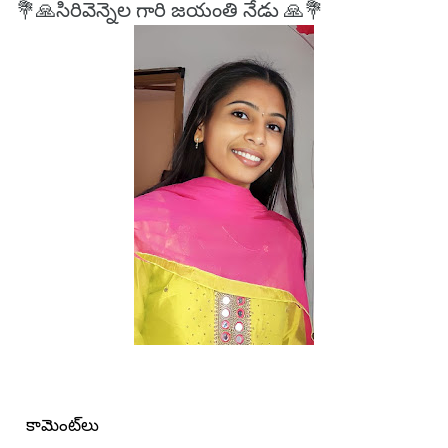
💐🙏సిరివెన్నెల గారి జయంతి నేడు 🙏💐
కామెంట్‌లు