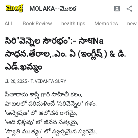
MOLAKA--మొలక
ALL
Book Review
health tips
Memories
new
సిరి"వెన్నెల సౌరభం":- సాधNa
సాధన.తేరాల,.ఎం. ఏ (ఇంగ్లీష్ ) & డి.
ఎడ్.ఖమ్మం
మే 20, 2025
• T. VEDANTA SURY
సీతారామ శాస్త్రి గారి సాహితీ కలం,
పాటలలో పరిమళించే "సిరివెన్నెల" గళం.
'అన్వేషణ' లో ఆలోచన రాగమై,
'ఆది భిక్షువు’ లో జీవన సత్యమై,
‘స్వాతి ముత్యం’ లో స్వచ్ఛమైన స్వరమై,