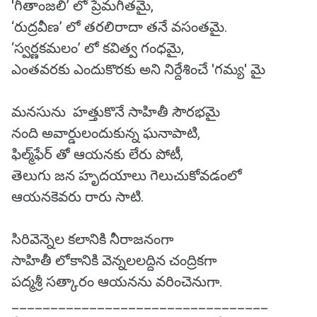
'గీతాంజలి’ లో ప్రేమగీతమై,
‘రుద్రవీణ’ లో తరలిరాదా తనే వసంతమై.
‘స్వర్ణకమలం’ లో కవిత్వ గంధమై,
ఎంతవరకు ఎందుకొరకు అని నిర్దేశించే 'గమ్య' మై
మనసును హత్తుకొనే సాహితీ సౌరభమై
నంది అవార్డులందుకున్న ఘనాపాటి,
ఫిల్మ్‌ఫేర్ తో ఆయనకు లేరు పోటీ,
తెలుగు జన హృదయాలు గెలుచుకోవడంలో
ఆయనకెవరు రారు సాటి.
సిరివెన్నెల కలానికి నీరాజనంగా
సాహితీ లోకానికి వెన్నలలద్దిన చంద్రికగా
పద్మశ్రీ సత్కారం ఆయనను వరించెనుగా.
_________________________________