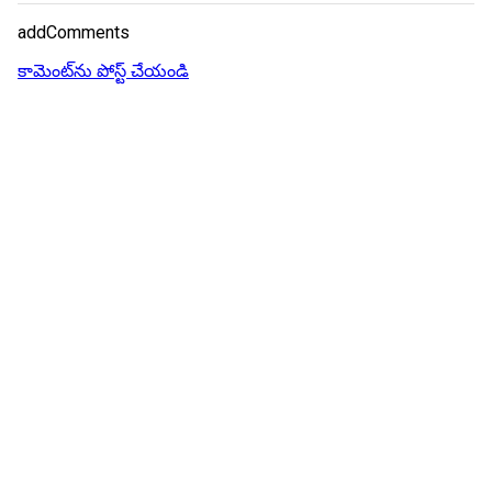
addComments
కామెంట్‌ను పోస్ట్ చేయండి