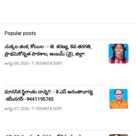
Popular posts
చుక్కల జింక, కోయిల : - జె. శరణ్య, 8వ తరగతి,
ప్రాథమికోన్నత పాఠశాల, ఆంబమ్ (వై), జిల్లా:
నిజామాబాద్.
ఆగస్టు 08, 2026
• T. VEDANTA SURY
మానసిక స్థిరాంకం నాన్న!!: - కె ఎస్ అనంతాచార్య
-కరీంనగర్--9441195765
ఆగస్టు 07, 2026
• T. VEDANTA SURY