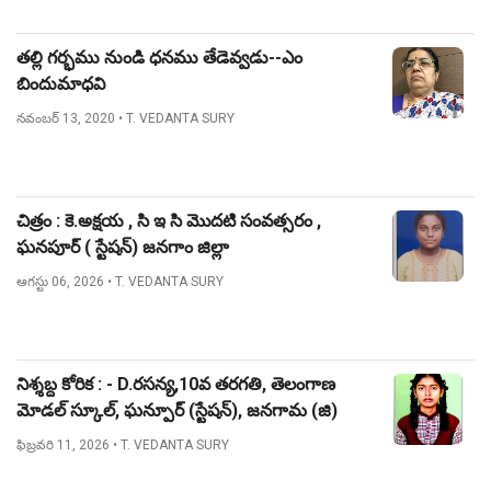
తల్లి గర్భము నుండి ధనము తేడెవ్వడు--ఎం
బిందుమాధవి
నవంబర్ 13, 2020
• T. VEDANTA SURY
చిత్రం : కె.అక్షయ , సి ఇ సి మొదటి సంవత్సరం ,
ఘనపూర్ ( స్టేషన్) జనగాం జిల్లా
ఆగస్టు 06, 2026
• T. VEDANTA SURY
నిశ్శబ్ద కోరిక : - D.రసన్య,10వ తరగతి, తెలంగాణ
మోడల్ స్కూల్, ఘన్పూర్ (స్టేషన్), జనగామ (జి)
ఫిబ్రవరి 11, 2026
• T. VEDANTA SURY