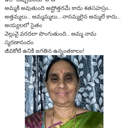
అమ్మకి అవుతుంది అష్టోత్తరమే కాదు శతసహస్రం…
అత్తమ్మలు… అమ్మమ్మలు… నానమ్మలైన అమ్మలే కాదు…
అయ్యలలో సైతం
వెల్లువై వరదలా పొంగుతుంది… అమ్మ నామ
స్మరణానందం
జీవకోటి ఉనికి జగతిన ఉన్నంతకాలం!