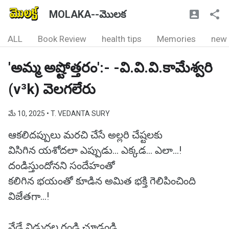
MOLAKA--మొలక
ALL
Book Review
health tips
Memories
new
'అమ్మ అష్టోత్తరం':- -వి.వి.వి.కామేశ్వరి
(v³k) వెలగలేరు
మే 10, 2025
• T. VEDANTA SURY
ఆకలిదప్పులు మరచి చేసే అల్లరి చేష్టలకు
విసిగిన యశోదలా ఎప్పుడు... ఎక్కడ... ఎలా...!
దండిస్తుందోనని సందేహంతో
కలిగిన భయంతో కూడిన అమిత భక్తి గెలిపించింది
విజేతగా…!
నేడే విడుదల రండి చూడండి