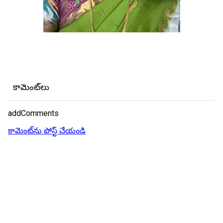
కామెంట్‌లు
addComments
కామెంట్‌ను పోస్ట్ చేయండి