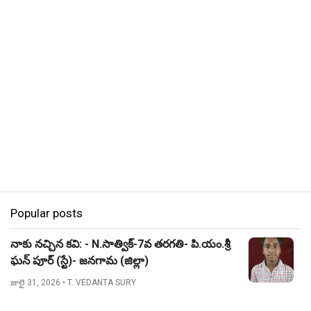
Popular posts
నాకు నచ్చిన కవి: - N.సాత్విక్-7వ తరగతి- పి.యం.శ్రీ
ఘన్ పూర్ (స్టే)- జనగామ (జిల్లా)
జులై 31, 2026
• T. VEDANTA SURY