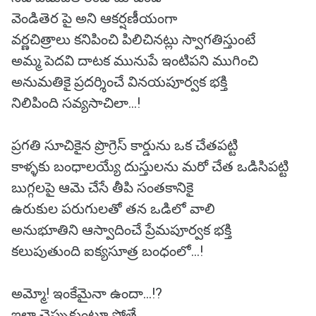
వెండితెర పై అని ఆకర్షణీయంగా
వర్ణచిత్రాలు కనిపించి పిలిచినట్లు స్వాగతిస్తుంటే
అమ్మ పెదవి దాటక మునుపే ఇంటిపని ముగించి
అనుమతికై ప్రదర్శించే వినయపూర్వక భక్తి
నిలిపింది సవ్యసాచిలా…!
ప్రగతి సూచికైన ప్రొగ్రెస్ కార్డును ఒక చేతపట్టి
కాళ్ళకు బంధాలయ్యే దుస్తులను మరో చేత ఒడిసిపట్టి
బుగ్గలపై ఆమె చేసే తీపి సంతకానికై
ఉరుకుల పరుగులతో తన ఒడిలో వాలి
అనుభూతిని ఆస్వాదించే ప్రేమపూర్వక భక్తి
కలుపుతుంది ఐక్యసూత్ర బంధంలో…!
అమ్మో! ఇంకేమైనా ఉందా...!?
ఇలా చెప్పుకుంటూ పోతే