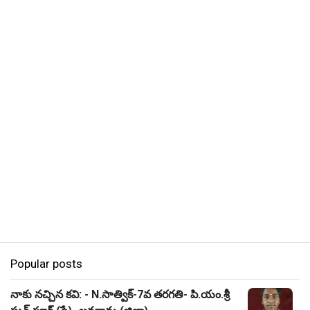
Popular posts
నాకు నచ్చిన కవి: - N.సాత్విక్-7వ తరగతి- పి.యం.శ్రీ