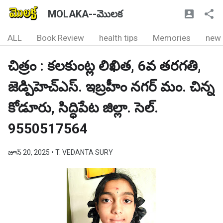
MOLAKA--మొలక
ALL
Book Review
health tips
Memories
new
చిత్రం : కలకుంట్ల లిఖిత, 6వ తరగతి,
జెడ్పిహెచ్ఎస్. ఇబ్రహీం నగర్ మం. చిన్న
కోడూరు, సిద్ధిపేట జిల్లా. సెల్.
9550517564
జూన్ 20, 2025
• T. VEDANTA SURY