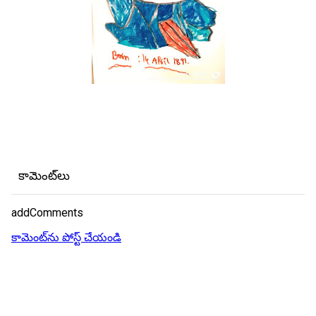
కామెంట్‌లు
addComments
కామెంట్‌ను పోస్ట్ చేయండి