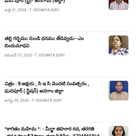
ఘన్ పూర్ (స్టే)- జనగామ (జిల్లా)
జులై 31, 2026
• T. VEDANTA SURY
తల్లి గర్భము నుండి ధనము తేడెవ్వడు--ఎం
బిందుమాధవి
నవంబర్ 13, 2020
• T. VEDANTA SURY
చిత్రం : కె.అక్షయ , సి ఇ సి మొదటి సంవత్సరం ,
ఘనపూర్ ( స్టేషన్) జనగాం జిల్లా
ఆగస్టు 06, 2026
• T. VEDANTA SURY
*కాగితం మహిమ *: - మీర్జా తహూర-6వ, తరగతి