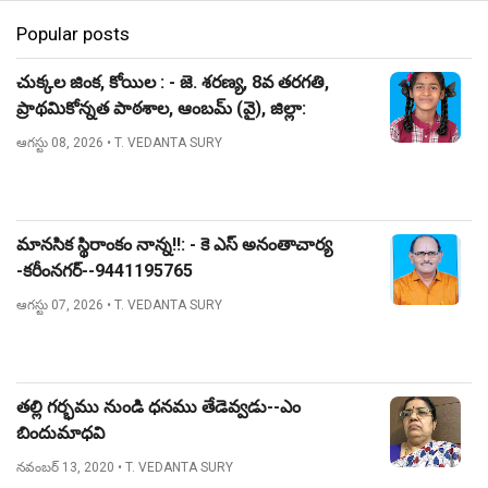
Popular posts
చుక్కల జింక, కోయిల : - జె. శరణ్య, 8వ తరగతి,
ప్రాథమికోన్నత పాఠశాల, ఆంబమ్ (వై), జిల్లా:
నిజామాబాద్.
ఆగస్టు 08, 2026
• T. VEDANTA SURY
మానసిక స్థిరాంకం నాన్న!!: - కె ఎస్ అనంతాచార్య
-కరీంనగర్--9441195765
ఆగస్టు 07, 2026
• T. VEDANTA SURY
తల్లి గర్భము నుండి ధనము తేడెవ్వడు--ఎం
బిందుమాధవి
నవంబర్ 13, 2020
• T. VEDANTA SURY