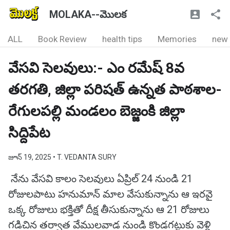
MOLAKA--మొలక
ALL
Book Review
health tips
Memories
new
వేసవి సెలవులు:- ఎం రమేష్ 8వ
తరగతి, జిల్లా పరిషత్ ఉన్నత పాఠశాల-
రేగులపల్లి మండలం బెజ్జంకి జిల్లా
సిద్దిపేట
జూన్ 19, 2025
• T. VEDANTA SURY
నేను వేసవి కాలం సెలవులు ఏప్రిల్ 24 నుండి 21
రోజులపాటు హనుమాన్ మాల వేసుకున్నాను ఆ ఇరవై
ఒక్క రోజులు భక్తితో దీక్ష తీసుకున్నాను ఆ 21 రోజులు
గడిచిన తర్వాత వేములవాడ నుండి కొండగట్టుకు వెళ్లి