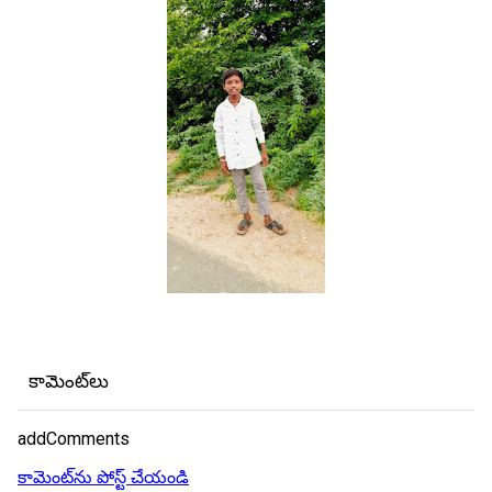
కామెంట్‌లు
addComments
కామెంట్‌ను పోస్ట్ చేయండి