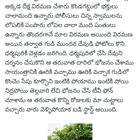
అక్కడ దీక్ష విరమణ చేశారు కొండగట్టులో భక్తులు
చాలామంది ఉన్నారు పోలీసులు చిన్న స్వాములను
లోపలికి పంపారు లోపల చాలా మంది పంతులు
ఉన్నారు తొందరగానే మాల విరమణ అయింది విరమణ
అయిన తర్వాత గుడి ముందర దేవుడి ఫోటోలు కొని
ధర్మపురికి వెళ్లడం జరిగింది. ధర్మపురిలో చేసి దేవుని
దర్శనం చేసుకొని ఆ తరువాత దారిలో భోజనం చేశాము
సాయంత్రానికి ఊరికి వచ్చాము ఊరికి వచ్చాక గుడిలో
కొంచెం సేపు కూర్చొని ఇంటికి పోయాము ఇంటికి పోయి
నిద్రపోయి తెల్లవారి లేచి భోజనం చేసి టీవీ ఫోన్
చూశాను ఆ తరువాత కొన్ని రోజులకు మా చుట్టాలు
వచ్చారు వారు వెళ్ళిపోయాక బడి స్టార్ట్ అయింది.