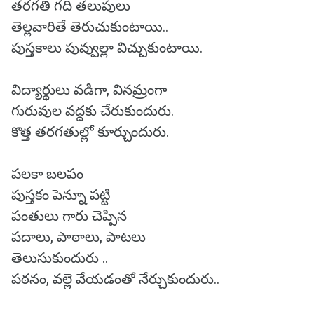
తరగతి గది తలుపులు
తెల్లవారితే తెరుచుకుంటాయి..
పుస్తకాలు పువ్వుల్లా విచ్చుకుంటాయి.
విద్యార్థులు వడిగా, వినమ్రంగా
గురువుల వద్దకు చేరుకుందురు.
కొత్త తరగతుల్లో కూర్చుందురు.
పలకా బలపం
పుస్తకం పెన్నూ పట్టి
పంతులు గారు చెప్పిన
పదాలు, పాఠాలు, పాటలు
తెలుసుకుందురు ..
పఠనం, వల్లె వేయడంతో నేర్చుకుందురు..