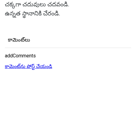
చక్కగా చదువులు చదవండి.
ఉన్నత స్థానానికి చేరండి.
కామెంట్‌లు
addComments
కామెంట్‌ను పోస్ట్ చేయండి