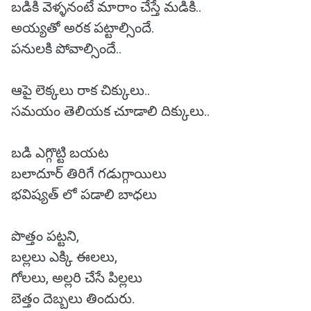
బడికి వెళ్ళనంటే మారాం చేస్తే మడికి..
అయ్యతో అరక పట్టాల్సిందే.
పనులకి పోవాల్సిందే..
ఆపై లెక్కలు రాక చిక్కులు..
సమయం తెలియక చూడాలి దిక్కులు..
బడి ఎగ్గొట్టి బయట
బలాదూర్ తిరిగే గడుగ్గాయిలు
భవిష్యత్ లో పడాలి బాధలు
పొత్తం పట్టని,
బల్లలు ఎక్కి ఈలలు,
గోలలు, అల్లరి చేసే పిల్లలు
బెత్తం దెబ్బలు తిందురు.