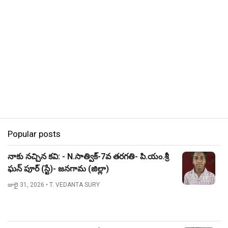
Popular posts
నాకు నచ్చిన కవి: - N.సాత్విక్-7వ తరగతి- పి.యం.శ్రీ
ఘన్ పూర్ (స్టే)- జనగామ (జిల్లా)
జులై 31, 2026
• T. VEDANTA SURY