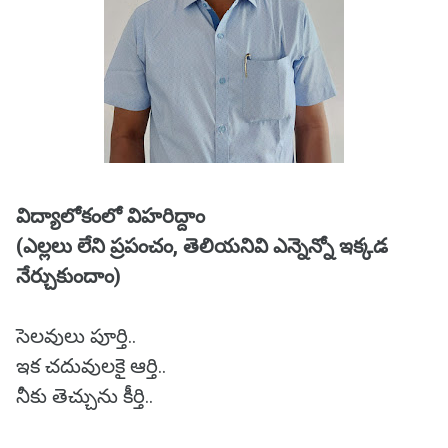
విద్యాలోకంలో విహరిద్దాం
(ఎల్లలు లేని ప్రపంచం, తెలియనివి ఎన్నెన్నో ఇక్కడ
నేర్చుకుందాం)
సెలవులు పూర్తి..
ఇక చదువులకై ఆర్తి..
నీకు తెచ్చును కీర్తి..