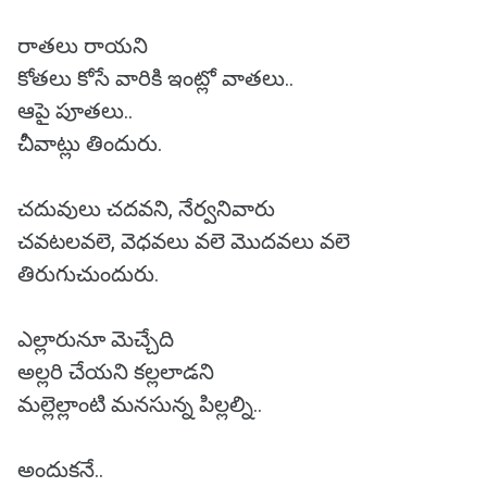
రాతలు రాయని
కోతలు కోసే వారికి ఇంట్లో వాతలు..
ఆపై పూతలు..
చీవాట్లు తిందురు.
చదువులు చదవని, నేర్వనివారు
చవటలవలె, వెధవలు వలె మొదవలు వలె
తిరుగుచుందురు.
ఎల్లారునూ మెచ్చేది
అల్లరి చేయని కల్లలాడని
మల్లెల్లాంటి మనసున్న పిల్లల్ని..
అందుకనే..