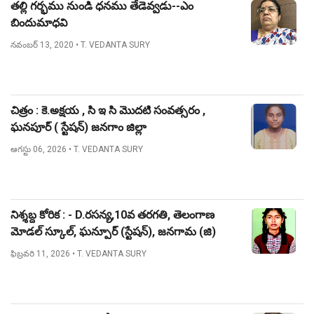
తల్లి గర్భము నుండి ధనము తేడెవ్వడు--ఎం
బిందుమాధవి
నవంబర్ 13, 2020
• T. VEDANTA SURY
చిత్రం : కె.అక్షయ , సి ఇ సి మొదటి సంవత్సరం ,
ఘనపూర్ ( స్టేషన్) జనగాం జిల్లా
ఆగస్టు 06, 2026
• T. VEDANTA SURY
నిశ్శబ్ద కోరిక : - D.రసన్య,10వ తరగతి, తెలంగాణ
మోడల్ స్కూల్, ఘన్పూర్ (స్టేషన్), జనగామ (జి)
ఫిబ్రవరి 11, 2026
• T. VEDANTA SURY