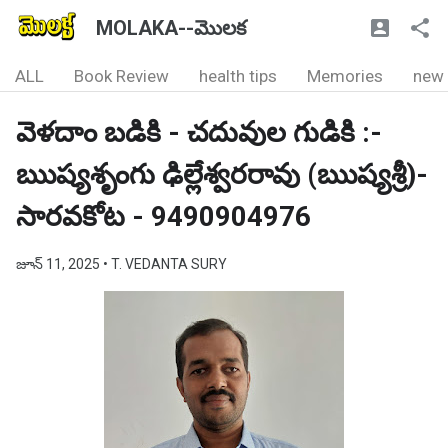
MOLAKA--మొలక
ALL
Book Review
health tips
Memories
new
వెళదాం బడికి - చదువుల గుడికి :-
ఋష్యశృంగు ఢిల్లేశ్వరరావు (ఋష్యశ్రీ)-
సారవకోట - 9490904976
జూన్ 11, 2025
• T. VEDANTA SURY