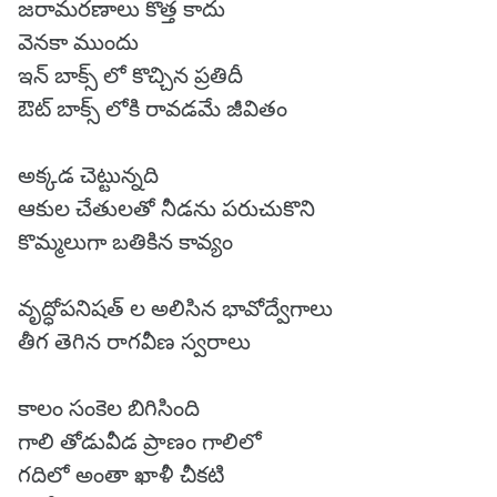
జరామరణాలు కొత్త కాదు
వెనకా ముందు
ఇన్ బాక్స్ లో కొచ్చిన ప్రతిదీ
ఔట్ బాక్స్ లోకి రావడమే జీవితం
అక్కడ చెట్టున్నది
ఆకుల చేతులతో నీడను పరుచుకొని
కొమ్మలుగా బతికిన కావ్యం
వృద్ధోపనిషత్ ల అలిసిన భావోద్వేగాలు
తీగ తెగిన రాగవీణ స్వరాలు
కాలం సంకెల బిగిసింది
గాలి తోడువీడ ప్రాణం గాలిలో
గదిలో అంతా ఖాళీ చీకటి