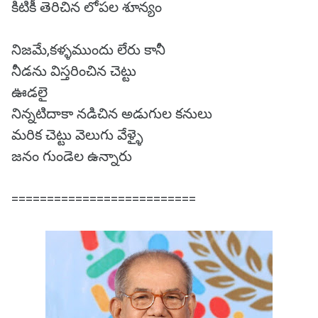
కిటికీ తెరిచిన లోపల శూన్యం
నిజమే,కళ్ళముందు లేరు కానీ
నీడను విస్తరించిన చెట్టు
ఊడలై
నిన్నటిదాకా నడిచిన అడుగుల కనులు
మరిక చెట్టు వెలుగు వేళ్ళై
జనం గుండెల ఉన్నారు
==========================