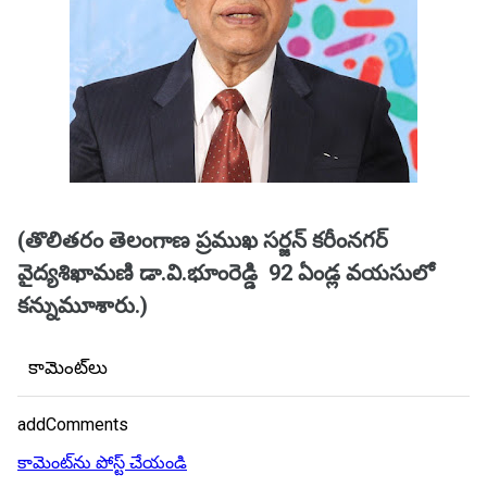
(తొలితరం తెలంగాణ ప్రముఖ సర్జన్ కరీంనగర్
వైద్యశిఖామణి డా.వి.భూంరెడ్డి 92 ఏండ్ల వయసులో
కన్నుమూశారు.)
కామెంట్‌లు
addComments
కామెంట్‌ను పోస్ట్ చేయండి