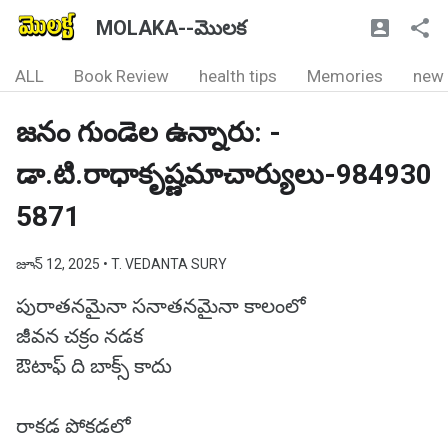
MOLAKA--మొలక
ALL
Book Review
health tips
Memories
new
జనం గుండెల ఉన్నారు: -
డా.టి.రాధాకృష్ణమాచార్యులు-984930
5871
జూన్ 12, 2025
• T. VEDANTA SURY
పురాతనమైనా సనాతనమైనా కాలంలో
జీవన చక్రం నడక
ఔటాఫ్ ది బాక్స్ కాదు
రాకడ పోకడలో