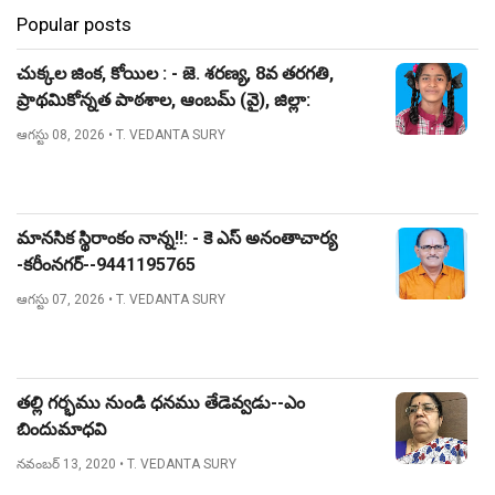
Popular posts
చుక్కల జింక, కోయిల : - జె. శరణ్య, 8వ తరగతి,
ప్రాథమికోన్నత పాఠశాల, ఆంబమ్ (వై), జిల్లా:
నిజామాబాద్.
ఆగస్టు 08, 2026
• T. VEDANTA SURY
మానసిక స్థిరాంకం నాన్న!!: - కె ఎస్ అనంతాచార్య
-కరీంనగర్--9441195765
ఆగస్టు 07, 2026
• T. VEDANTA SURY
తల్లి గర్భము నుండి ధనము తేడెవ్వడు--ఎం
బిందుమాధవి
నవంబర్ 13, 2020
• T. VEDANTA SURY