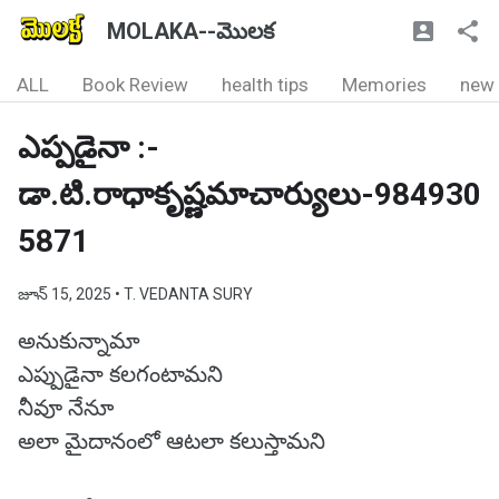
MOLAKA--మొలక
ALL
Book Review
health tips
Memories
new
ఎప్పడైనా :-
డా.టి.రాధాకృష్ణమాచార్యులు-984930
5871
జూన్ 15, 2025
• T. VEDANTA SURY
అనుకున్నామా
ఎప్పుడైనా కలగంటామని
నీవూ నేనూ
అలా మైదానంలో ఆటలా కలుస్తామని