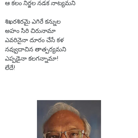
ఆ కలం నిర్జల నడక నాట్యమని
శిఖరశిరమై ఎగిరే కన్నుల
అహం సిరి చిరునామా
ఎవరినైనా దూరం చేసే కళ
నవ్వుదాచిన తాత్పర్యమని
ఎప్పడైనా కలగన్నామా!
లేదే!