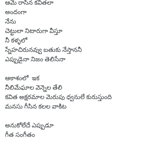
ఆమె రాసిన కవితలా
అందంగా
నేను
చెట్టులా నిటారుగా వీస్తూ
నీ కళ్ళలో
స్నేహచిరునవ్వు బతుకు నేస్తాననీ
ఎప్పుడైనా నిజం తెలిసేనా
ఆకాశంలో ఇక
నీలిమేఘాల వెన్నెల తేలి
కవిత అక్షరమాల మెరుపు ధ్వనులే కురుస్తుంది
మనసు గీసిన కలల వాకిట
అనుకోలేదే ఎప్పుడూ
గీత సంగీతం