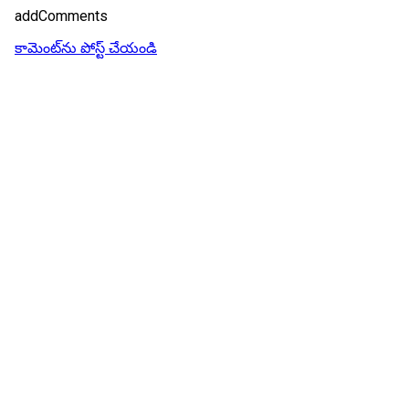
addComments
కామెంట్‌ను పోస్ట్ చేయండి