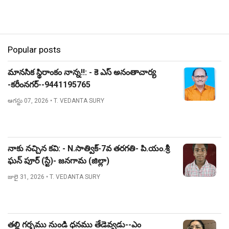
Popular posts
మానసిక స్థిరాంకం నాన్న!!: - కె ఎస్ అనంతాచార్య
-కరీంనగర్--9441195765
ఆగస్టు 07, 2026
• T. VEDANTA SURY
నాకు నచ్చిన కవి: - N.సాత్విక్-7వ తరగతి- పి.యం.శ్రీ
ఘన్ పూర్ (స్టే)- జనగామ (జిల్లా)
జులై 31, 2026
• T. VEDANTA SURY
తల్లి గర్భము నుండి ధనము తేడెవ్వడు--ఎం