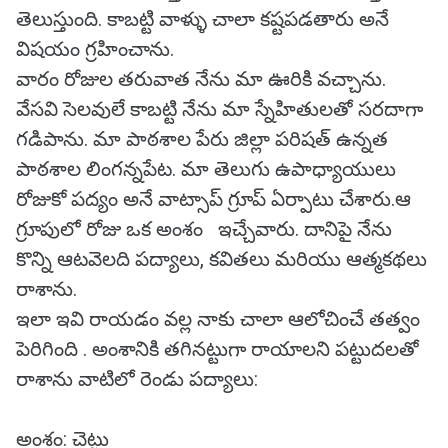
తెలుస్తుంది. కాబట్టి వాళ్ళు చాలా కష్టపడతారు అనే
విషయం గ్రహించాను.
వారం రోజుల తరువాత నేను మా ఊరికి వచ్చాను.
వేసవి సెలవులే కాబట్టి నేను మా స్నేహితులతో సరదాగా
గడిపాను. మా పాఠశాల పేరు జిల్లా పరిషత్ ఉన్నత
పాఠశాల లింగన్నపేట. మా తెలుగు ఉపాధ్యాయులు
రోజుకో పద్యం అనే వాట్సాప్ గ్రూప్ ఏర్పాటు చేశారు.ఆ
గ్రూపులో రోజు ఒక అంశం ఇచ్చేవారు. దానిపై నేను
కొన్ని ఆటవెలది పద్యాలు, కవితలు మరియు ఆత్మకథలు
రాశాను.
ఇలా ఇవి రాయడం వల్ల నాకు చాలా ఆలోచించే తత్వం
పెరిగింది . అంశానికి తగినట్టుగా రాయాలని పట్టుదలతో
రాశాను వాటిలో రెండు పద్యాలు:
అంశం: చెట్టు