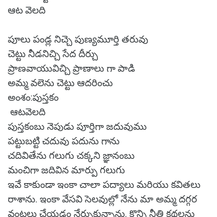
ఆట వెలది
పూలు పండ్ల నిచ్చె పుణ్యమూర్తి తరువు
చెట్టు నీడనిచ్చి సేద దీర్చు
ప్రాణవాయువిచ్చి ప్రాణాలు గా పాడి
అమ్మ వలెను చెట్టు ఆదరించు
అంశం:పుస్తకం
ఆటవెలది
పుస్తకంబు నెపుడు పూర్తిగా జదువుము
పట్టుబట్టి చదువు పదును గాను
చదివితేను గలుగు చక్కని జ్ఞానంబు
మంచిగా జదివిన మార్పు గలుగు
ఇవే కాకుండా ఇంకా చాలా పద్యాలు మరియు కవితలు
రాశాను. ఇంకా వేసవి సెలవుల్లో నేను మా అమ్మ దగ్గర
వంటలు చేయడం నేర్చుకున్నాను. కొన్ని నీతి కథలను