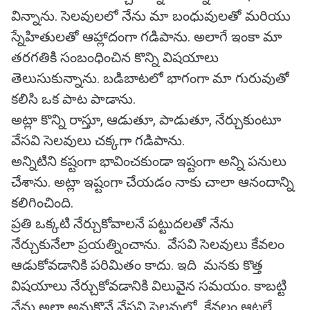
విన్నాను. సెలవులలో నేను మా బంధువులతో మరియు
స్నేహితులతో ఆహ్లాదంగా గడిపాను. అలాగే ఇంకా మా
తరగతికి సంబంధించిన కొన్ని విషయాలు
తెలుసుకున్నాను. బడిబాటలో భాగంగా మా గురువుతో
కలిసి ఒక పాట పాడాను.
అట్లా కొన్ని రాస్తూ, ఆడుతూ, పాడుతూ, నేర్చుకుంటూ
వేసవి సెలవులు చక్కగా గడిపాను.
అన్నిటిని కష్టంగా భావించకుండా ఇష్టంగా అన్ని పనులు
చేశాను. అట్లా ఇష్టంగా చేయడం నాకు చాలా ఆనందాన్ని
కలిగించింది.
ప్రతి ఒక్కటి నేర్చుకోవాలనే పట్టుదలతో నేను
నేర్చుకునేలా ప్రయత్నించాను. వేసవి సెలవులు కేవలం
ఆడుకోవడానికి పరిమితం కాదు. ఇది మనకు కొత్త
విషయాలు నేర్చుకోవడానికి విలువైన సమయం. కాబట్టి
నేను అలా అనుకొనే వేసవి సెలవుల్లో కేవలం ఆటలే