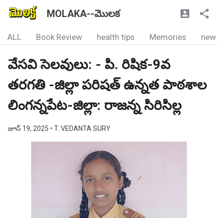
MOLAKA--మొలక
ALL
Book Review
health tips
Memories
new
వేసవి సెలవులు: - పి. రిషిక-9వ
తరగతి -జిల్లా పరిషత్ ఉన్నత పాఠశాల
లింగన్నపేట-జిల్లా: రాజన్న సిరిసిల్ల
జూన్ 19, 2025
• T. VEDANTA SURY