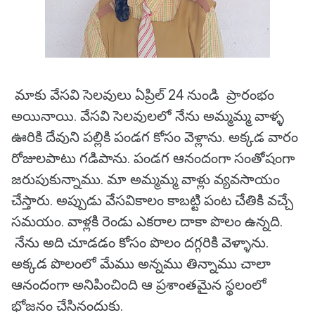
మాకు వేసవి సెలవులు ఏప్రిల్ 24 నుండి ప్రారంభం
అయినాయి. వేసవి సెలవులలో నేను అమ్మమ్మ వాళ్ళ
ఊరికి దేవుని పల్లికి పండగ కోసం వెళ్లాను. అక్కడ వారం
రోజులపాటు గడిపాను. పండగ ఆనందంగా సంతోషంగా
జరుపుకున్నాము. మా అమ్మమ్మ వాళ్లు వ్యవసాయం
చేస్తారు. అప్పుడు వేసవికాలం కాబట్టి పంట చేతికి వచ్చే
సమయం. వాళ్లకి రెండు ఎకరాల దాకా పొలం ఉన్నది.
నేను అది చూడడం కోసం పొలం దగ్గరికి వెళ్ళాను.
అక్కడ పొలంలో మేము అన్నము తిన్నాము చాలా
ఆనందంగా అనిపించింది ఆ ప్రశాంతమైన స్థలంలో
భోజనం చేసినందుకు.