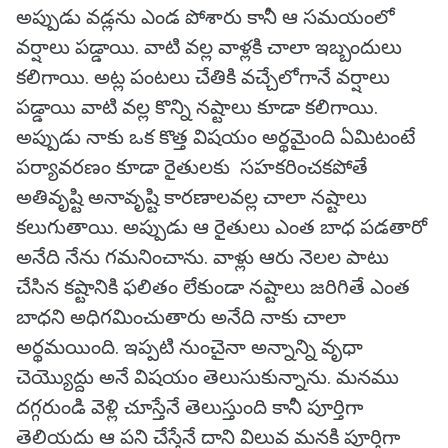
అప్పుడు వడ్లను ఎండ పోశారు కానీ ఆ సమయంలో
వర్షాలు పడ్డాయి. వాటి వల్ల వాళ్లకి చాలా ఇబ్బందులు
కలిగాయి. అట్ల పంటలు చేతికి వచ్చేలోగానే వర్షాలు
పడ్డాయి వాటి వల్ల కొన్ని నష్టాలు కూడా కలిగాయి.
అప్పుడు నాకు ఒక కొత్త విషయం అర్థమైంది ఏమిటంటే
పర్యావరణం కూడా రైతులకు సహకరించకపోతే
అతివృష్టి అనావృష్టి కారణాలవల్ల చాలా నష్టాలు
కలుగుతాయి. అప్పుడు ఆ రైతులు ఎంత బాధ పడతారో
అనేది నేను గమనించాను. వాళ్లు ఆరు నెలల పాటు
చేసిన కష్టానికి ఫలితం లేకుండా నష్టాలు జరిగితే ఎంత
బాధని అధిగమించుతారు అనేది నాకు చాలా
అర్థమయింది. ఇప్పటి నుంచైనా అన్నాన్ని వృధా
చెయ్యొద్దు అనే విషయం తెలుసుకున్నాను. మనము
దగ్గరుండి వెళ్లి చూస్తేనే తెలుస్తుంది కానీ పూర్తిగా
తెలియదు ఆ పని చేస్తేనే దాని విలువ మనకి పూర్తిగా