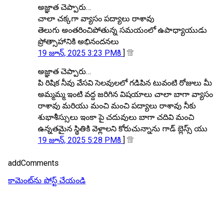
అజ్ఞాత చెప్పారు…
చాలా చక్కగా వ్యాసం పద్యాలు రాశావు
తెలుగు అంతరించిపోతున్న సమయంలో ఉపాధ్యాయుడు
ప్రోత్సాహానికి అభినందనలు
19 జూన్, 2025 3:23 PMకి
]
అజ్ఞాత చెప్పారు…
పి రిషిక నీవు వేసవి సెలవులలో గడిపిన టువంటి రోజులు మీ
అమ్మమ్మ ఇంటి వద్ద జరిగిన విషయాలు చాలా బాగా వ్యాసం
రాశావు మరియు మంచి మంచి పద్యాలు రాశావు నీకు
శుభాశీస్సులు ఇంకా పై చదువులు బాగా చదివి మంచి
ఉన్నతమైన స్థితికి వెళ్లాలని కోరుచున్నాను గాడ్ బ్లెస్స్ యు
19 జూన్, 2025 5:28 PMకి
]
addComments
కామెంట్‌ను పోస్ట్ చేయండి