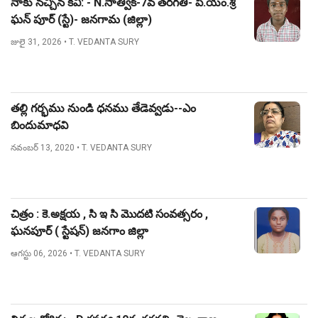
నాకు నచ్చిన కవి: - N.సాత్విక్-7వ తరగతి- పి.యం.శ్రీ
ఘన్ పూర్ (స్టే)- జనగామ (జిల్లా)
జులై 31, 2026
• T. VEDANTA SURY
తల్లి గర్భము నుండి ధనము తేడెవ్వడు--ఎం
బిందుమాధవి
నవంబర్ 13, 2020
• T. VEDANTA SURY
చిత్రం : కె.అక్షయ , సి ఇ సి మొదటి సంవత్సరం ,
ఘనపూర్ ( స్టేషన్) జనగాం జిల్లా
ఆగస్టు 06, 2026
• T. VEDANTA SURY