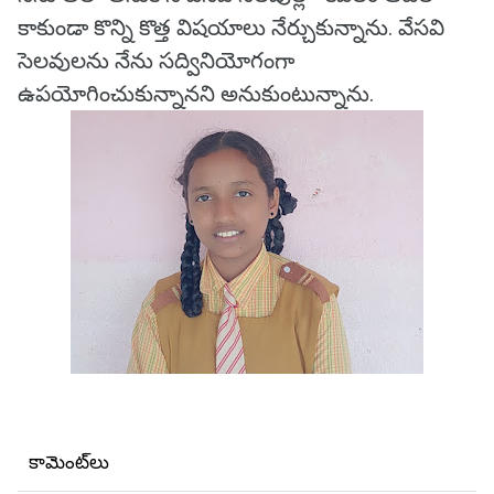
కాకుండా కొన్ని కొత్త విషయాలు నేర్చుకున్నాను. వేసవి
సెలవులను నేను సద్వినియోగంగా
ఉపయోగించుకున్నానని అనుకుంటున్నాను.
కామెంట్‌లు