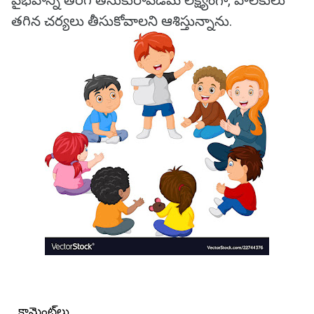
వైభవాన్ని తిరిగి తీసుకురావడమే లక్ష్యంగా, పాలకులు
తగిన చర్యలు తీసుకోవాలని ఆశిస్తున్నాను.
కామెంట్‌లు