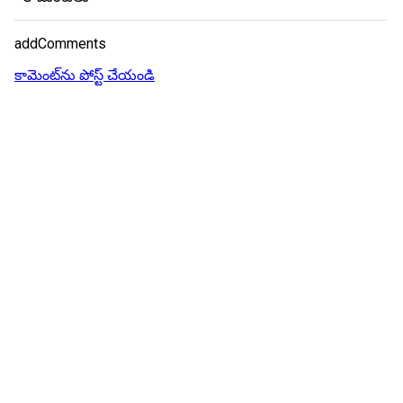
addComments
కామెంట్‌ను పోస్ట్ చేయండి