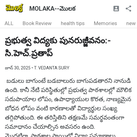
MOLAKA--మొలక
ALL
Book Review
health tips
Memories
new
ప్రభుత్వ విద్యకు పునరుజ్జీవనం:-
సి.హెచ్.ప్రతాప్
జూన్ 30, 2025
• T. VEDANTA SURY
బడులు బాగుంటే బడబాలురు బాగుపడతారని నానుడి
ఉంది. కానీ నేటి పరిస్థితుల్లో ప్రభుత్వ పాఠశాలల్లో మౌలిక
సదుపాయాల లోపం, ఉపాధ్యాయుల కొరత, నాణ్యమైన
బోధన లోపం వంటి కారణాలతో విద్యార్థుల సంఖ్య
తగ్గిపోతుంది. ఈ తరిస్తితిని తక్షణమే సమర్థవంతంగా
సమాధానం చేయాల్సిన అవసరం ఉంది.
మొదటిగా, పాఠశాల స్థాయిలో విద్యా ప్రమాణాలు