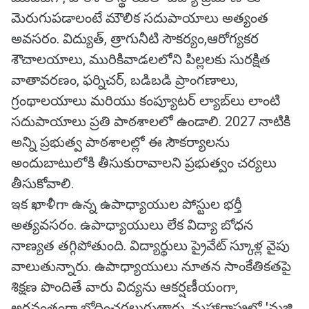
మెరుగుపడాలంటే మౌలిక సదుపాయాలు అత్యంత
అవసరం. విద్యుత్, త్రాగునీటి సౌకర్యం,ఆరోగ్యకర
శౌచాలయాలు, మురికివాడలలోని పిల్లలకు సురక్షిత
వాతావరణం, ఫర్నిచర్, బడిబడి ప్రాంగణాలు,
గ్రంథాలయాలు మరియు కంప్యూటర్ ల్యాబ్‌లు లాంటి
సదుపాయాలు ప్రతి పాఠశాలలో ఉండాలి. 2027 నాటికి
అన్ని ప్రభుత్వ పాఠశాలల్లో ఈ సౌకర్యాలను
అందుబాటులోకి తీసుకురావాలని ప్రభుత్వం చర్యలు
తీసుకోవాలి.
ఇక ఖాళీగా ఉన్న ఉపాధ్యాయుల పోస్టుల భర్తీ
అత్యవసరం. ఉపాధ్యాయులు లేక విద్యా బోధన
నాణ్యత తగ్గిపోతుంది. విద్యార్థులు ప్రైవేట్ స్కూళ్ల వైపు
వాలుతున్నారు. ఉపాధ్యాయులు నూతన సాంకేతికతపై
శిక్షణ పొందితే వారు విద్యను ఆకర్షణీయంగా,
అర్థవంతంగా బోధించగలుగుతారు. మహారాష్ట్రలో 'మజి