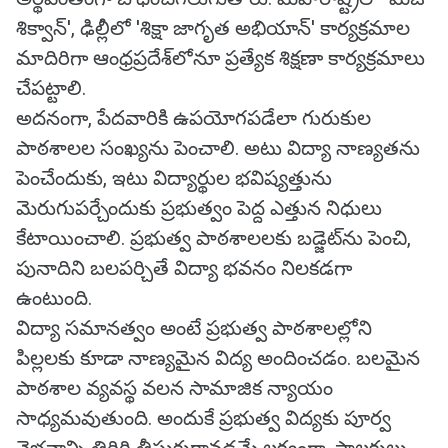
శిక్వాన్', ఢిల్లీలో 'శిక్షా జాగృత అభియాన్' కార్యక్రమాల
మాదిరిగా ఆంధ్రప్రదేశ్‌లోనూ ప్రత్యేక శిక్షణా కార్యక్రమాలు
చేపట్టాలి.
అదనంగా, పేదవారికి ఉపయోగపడేలా గురుకుల
పాఠశాలల సంఖ్యను పెంచాలి. అటు విద్యా నాణ్యతను
పెంచేందుకు, ఇటు విద్యార్థుల భవిష్యత్తును
మెరుగుపర్చేందుకు ప్రభుత్వం పెద్ద ఎత్తున నిధులు
కేటాయించాలి. ప్రభుత్వ పాఠశాలలకు బడ్జెట్‌ను పెంచి,
పునాదిని బలపర్చితే విద్యా భవనం నిలకడగా
ఉంటుంది.
విద్యా సమానత్వం అంటే ప్రభుత్వ పాఠశాలల్లోని
పిల్లలకు కూడా నాణ్యమైన విద్య అందించడం. బలమైన
పాఠశాల వ్యవస్థ వలన సామాజిక న్యాయం
సాధ్యమవుతుంది. అందుకే ప్రభుత్వ విద్యకు పూర్వ