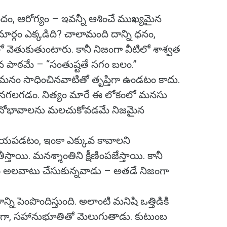
దం, ఆరోగ్యం – ఇవన్నీ ఆశించే ముఖ్యమైన
ే మార్గం ఎక్కడిది? చాలామంది దాన్ని ధనం,
వెతుకుతుంటారు. కానీ నిజంగా వీటిలో శాశ్వత
పిన పాఠమే – “సంతుష్టతే సగం బలం.”
మనం సాధించినవాటితో తృప్తిగా ఉండటం కాదు.
గొనగలగడం. నిత్యం మారే ఈ లోకంలో మనసు
 మనోభావాలను మలచుకోవడమే నిజమైన
యపడటం, ఇంకా ఎక్కువ కావాలని
్తాయి. మనశ్శాంతిని క్షీణింపజేస్తాయి. కానీ
డం అలవాటు చేసుకున్నవాడు – అతడే నిజంగా
ని పెంపొందిస్తుంది. అలాంటి మనిషి ఒత్తిడికి
ేమగా, సహానుభూతితో మెలుగుతాడు. కుటుంబ