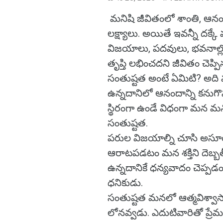
మనిషి జీవితంలో శాంతి, ఆనం
లక్ష్యాలు. అయితే ఇవన్నీ దక్క
విజయాలు, పదవులు, భవనాల్లో 
తృప్తి లభించదని జీవితం చెప్
సంతుష్టత అంటే ఏమిటి? అది 
ఉన్నదానిలో ఆనందాన్ని కను
స్థిరంగా ఉండే విధంగా మన
సంతుష్టత.
పరుల విజయాల్ని చూసి అసూ
ఆరాటపడటం మన శక్తిని దెబ్బతీస
ఉన్నదానికే ధన్యవాదం చెప్ప
ధనికుడు.
సంతుష్టత మనలో ఆత్మవిశ్వాసాన్
లోనవ్వడు. ఎదుటివారితో ప్ర